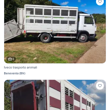
6
Iveco trasporto animali
Benevento
(
BN
)