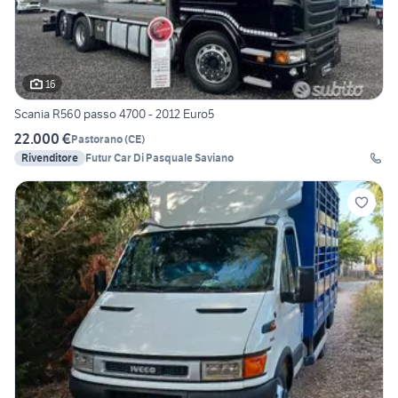
16
Scania R560 passo 4700 - 2012 Euro5
22.000 €
Pastorano
(
CE
)
Rivenditore
Futur Car Di Pasquale Saviano