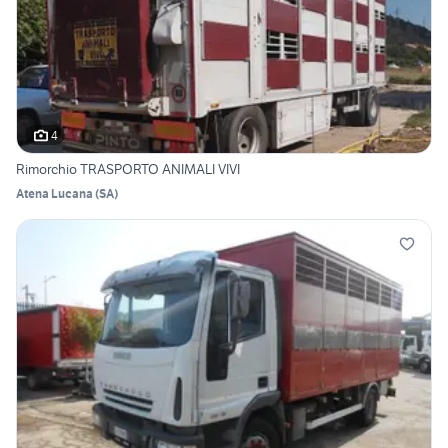
4
Rimorchio TRASPORTO ANIMALI VIVI
Atena Lucana
(
SA
)