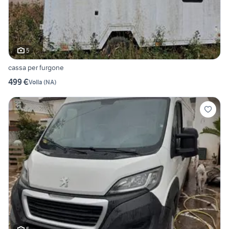
5
cassa per furgone
499 €
Volla
(
NA
)