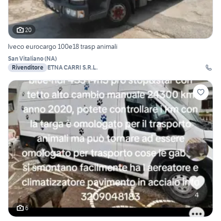
20
Iveco eurocargo 100e18 trasp animali
San Vitaliano
(
NA
)
Rivenditore
ETNA CARRI S.R.L.
6