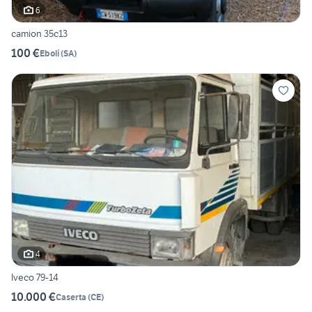
6
camion 35c13
100 €
Eboli
(
SA
)
4
Iveco 79-14
10.000 €
Caserta
(
CE
)