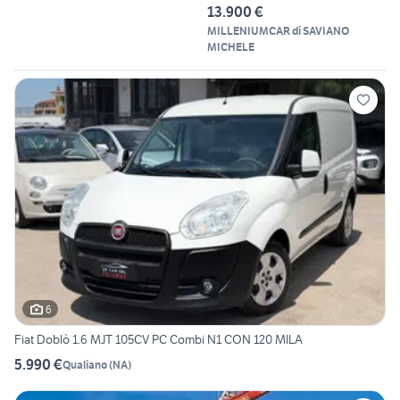
13.900 €
MILLENIUMCAR di SAVIANO
MICHELE
6
Fiat Doblò 1.6 MJT 105CV PC Combi N1 CON 120 MILA
5.990 €
Qualiano
(
NA
)