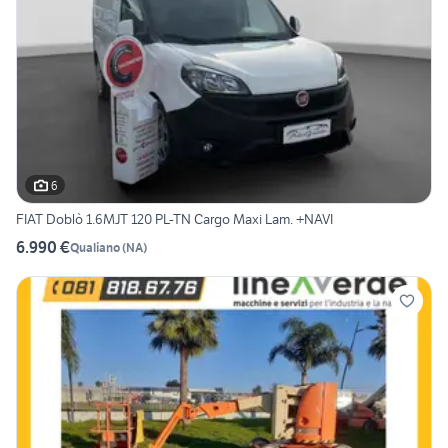
6
FIAT Doblò 1.6MJT 120 PL-TN Cargo Maxi Lam. +NAVI
6.990 €
Qualiano
(
NA
)