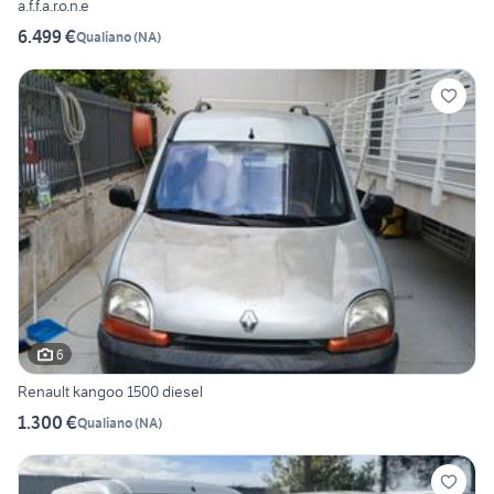
a.f.f.a.r.o.n.e
6.499 €
Qualiano
(
NA
)
6
Renault kangoo 1500 diesel
1.300 €
Qualiano
(
NA
)