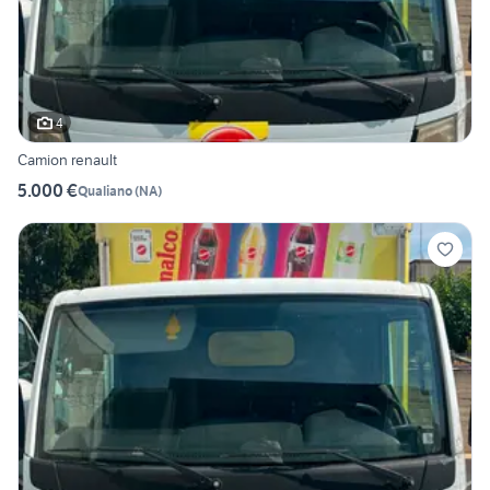
4
Camion renault
5.000 €
Qualiano
(
NA
)