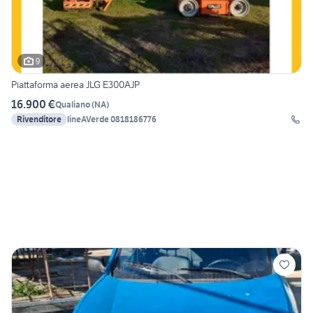
9
Piattaforma aerea JLG E300AJP
16.900 €
Qualiano
(
NA
)
Rivenditore
lineAVerde 0818186776