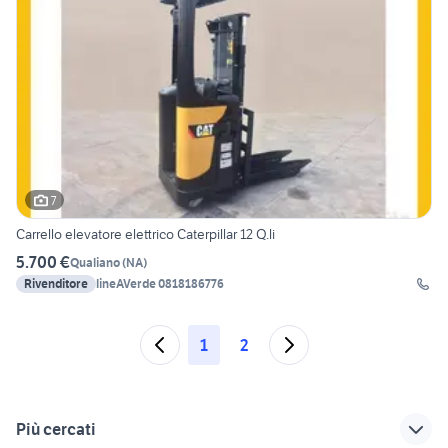
7
Carrello elevatore elettrico Caterpillar 12 Q.li
5.700 €
Qualiano
(
NA
)
Rivenditore
lineAVerde 0818186776
1
2
Più cercati