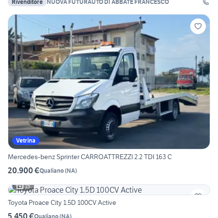
Rivenditore
NUOVA FUTURAUTO DI ABBATE FRANCESCO
Vetrina
Mercedes-benz Sprinter CARROATTREZZI 2.2 TDI 163 C
20.900 €
Qualiano
(
NA
)
15
Toyota Proace City 1.5D 100CV Active
5.450 €
Qualiano
(
NA
)