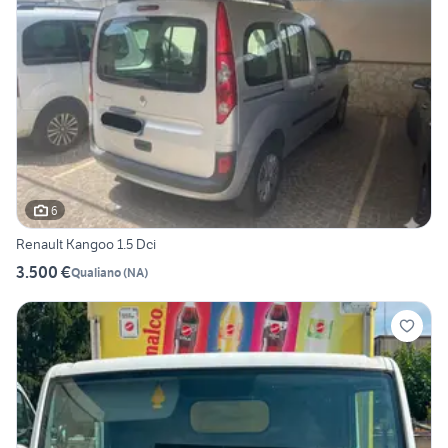
6
Renault Kangoo 1.5 Dci
3.500 €
Qualiano
(
NA
)