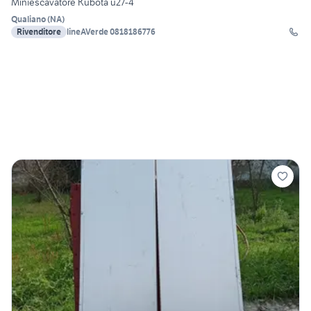
Miniescavatore Kubota u27-4
Qualiano
(
NA
)
Rivenditore
lineAVerde 0818186776