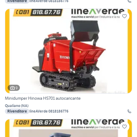
Rivenditore
lineAVerde 0818186776
9
Minidumper Hinowa HS701 autocaricante
Qualiano
(
NA
)
Rivenditore
lineAVerde 0818186776