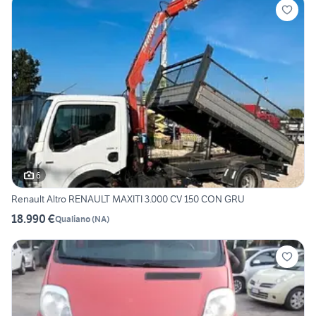
6
Renault Altro RENAULT MAXITI 3.000 CV 150 CON GRU
18.990 €
Qualiano
(
NA
)