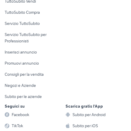
TuttoSubito Vendi
Uffici e Locali
TuttoSubito Compra
commerciali
Servizio TuttoSubito
elettronica
per la casa e la
sports e hobby
Servizio TuttoSubito per
persona
Informatica
Animali
Professionisti
Arredamento e
Console e
Accessori per
Casalinghi
Inserisci annuncio
Videogiochi
animali
Elettrodomestici
Promuovi annuncio
Audio/Video
Musica e Film
Giardino e Fai da te
Consigli per la vendita
Fotografia
Libri e Riviste
Abbigliamento e
Negozi e Aziende
Telefonia
Strumenti Musicali
Accessori
Subito per le aziende
Sports
Tutto per i bambini
Seguici su
Scarica gratis l'App
Biciclette
Facebook
Subito per Android
Collezionismo
TikTok
Subito per iOS