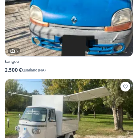
6
kangoo
2.500 €
Qualiano
(
NA
)