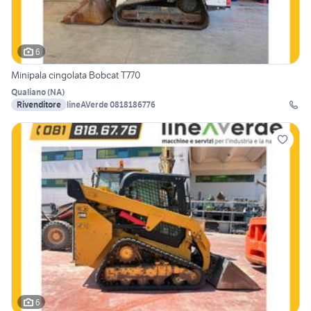
6
Minipala cingolata Bobcat T770
Qualiano
(
NA
)
Rivenditore
lineAVerde 0818186776
6