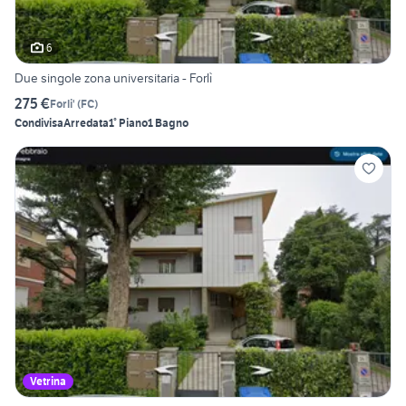
6
Due singole zona universitaria - Forlì
275 €
Forli'
(
FC
)
Condivisa
Arredata
1° Piano
1 Bagno
Vetrina