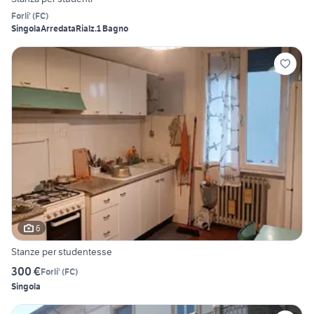
Forli'
(
FC
)
Singola
Arredata
Rialz.
1 Bagno
6
Stanze per studentesse
300 €
Forli'
(
FC
)
Singola