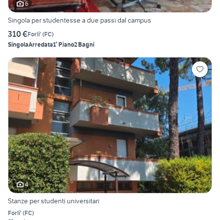
6
Singola per studentesse a due passi dal campus
310 €
Forli'
(
FC
)
Singola
Arredata
1° Piano
2 Bagni
4
Stanze per studenti universitari
Forli'
(
FC
)