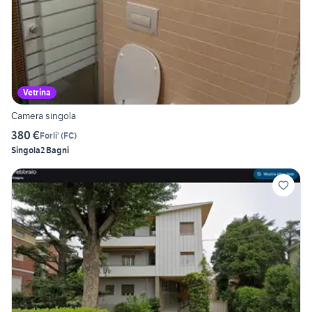
Vetrina
Camera singola
380 €
Forli'
(
FC
)
Singola
2 Bagni