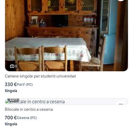
6
Camere singole per studenti universitari
330 €
Forli'
(
FC
)
Singola
5
Bilocale in centro a cesena
700 €
Cesena
(
FC
)
Singola