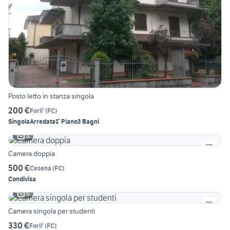
Posto letto in stanza singola
200 €
Forli'
(
FC
)
Singola
Arredata
1° Piano
3 Bagni
4
Camera doppia
500 €
Cesena
(
FC
)
Condivisa
6
Camera singola per studenti
330 €
Forli'
(
FC
)