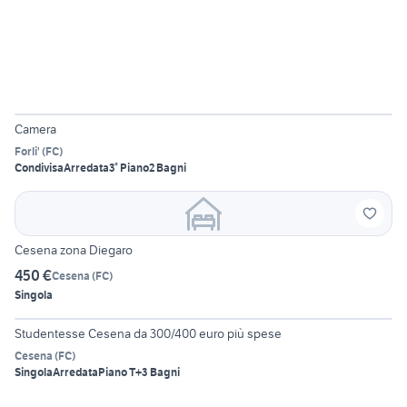
6
Camera
Forli'
(
FC
)
Condivisa
Arredata
3° Piano
2 Bagni
Cesena zona Diegaro
450 €
Cesena
(
FC
)
Singola
6
Studentesse Cesena da 300/400 euro più spese
Cesena
(
FC
)
Singola
Arredata
Piano T
+3 Bagni