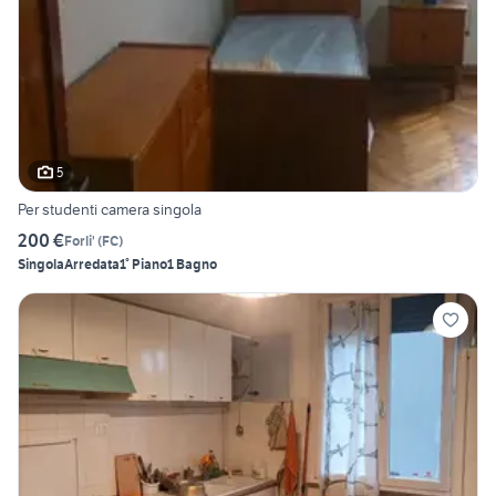
5
Per studenti camera singola
200 €
Forli'
(
FC
)
Singola
Arredata
1° Piano
1 Bagno