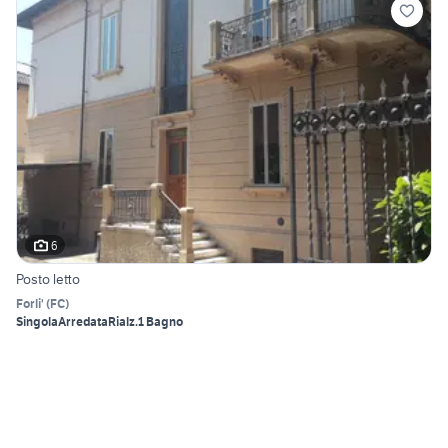
6
Posto letto
Forli'
(
FC
)
Singola
Arredata
Rialz.
1 Bagno