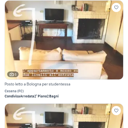
6
Posto letto a Bologna per studentessa
Cesena
(
FC
)
Condivisa
Arredata
2° Piano
2 Bagni