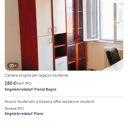
4
Camera singola per ragazzo studente
280 €
Forli'
(
FC
)
Singola
Arredata
3° Piano
1 Bagno
6
Nuovo Studenato a Cesena offre residenze studenti
Cesena
(
FC
)
Singola
Arredata
1° Piano