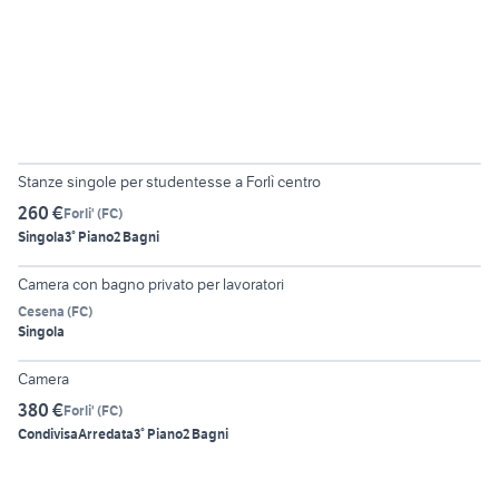
6
Stanze singole per studentesse a Forlì centro
260 €
Forli'
(
FC
)
Singola
3° Piano
2 Bagni
6
Camera con bagno privato per lavoratori
Cesena
(
FC
)
Singola
6
Camera
380 €
Forli'
(
FC
)
Condivisa
Arredata
3° Piano
2 Bagni