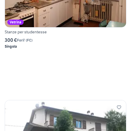
Vetrina
Stanze per studentesse
300 €
Forli'
(
FC
)
Singola