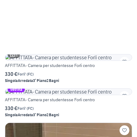
6
AFFITTATA- Camera per studentesse Forlì centro
330 €
Forli'
(
FC
)
Singola
Arredata
3° Piano
2 Bagni
Vetrina
AFFITTATA- Camera per studentesse Forlì centro
330 €
Forli'
(
FC
)
Singola
Arredata
3° Piano
2 Bagni