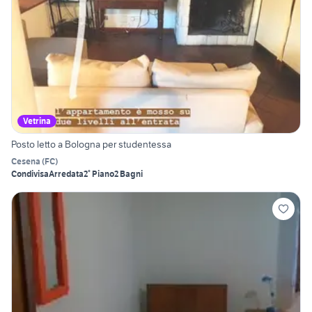
Vetrina
Posto letto a Bologna per studentessa
Cesena
(
FC
)
Condivisa
Arredata
2° Piano
2 Bagni