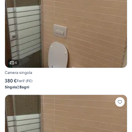
6
Camera singola
380 €
Forli'
(
FC
)
Singola
2 Bagni