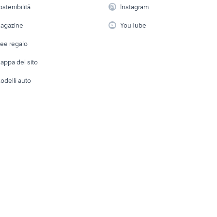
Elettrod
ostenibilità
Instagram
lavoro
i
Fotografia
Giardino 
agazine
YouTube
Attrezzature di lavoro
Telefonia
Abbigli
dee regalo
Accesso
e altro
appa del sito
Tutto per
odelli auto