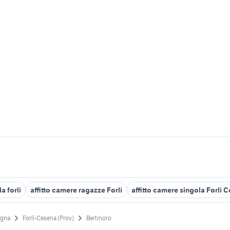
a forli
affitto camere ragazze Forli
affitto camere singola Forli 
agna
Forlì-Cesena (Prov)
Bertinoro