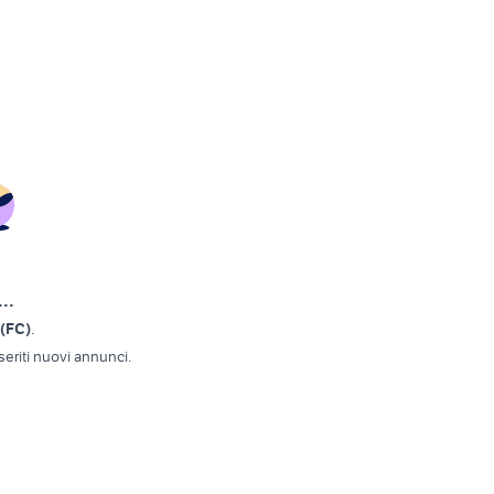
..
 (FC)
.
eriti nuovi annunci.