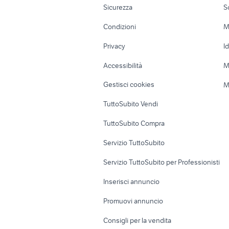
affitto camere singola Bologna
Sicurezza
S
Accessori Moto
Terreni e rustic
Condizioni
M
Nautica
Garage e box
Privacy
I
Caravan e Camper
Loft, mansarde 
Accessibilità
M
Veicoli commerciali
Case vacanza
Gestisci cookies
M
Uffici e Locali
TuttoSubito Vendi
commerciali
TuttoSubito Compra
Servizio TuttoSubito
Servizio TuttoSubito per Professionisti
Inserisci annuncio
Promuovi annuncio
Consigli per la vendita