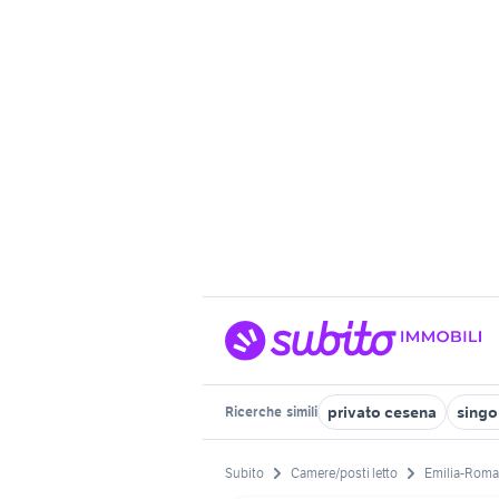
privato cesena
singol
Ricerche
simili
Subito
Camere/posti letto
Emilia-Rom