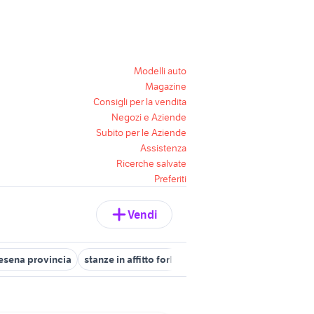
Modelli auto
Magazine
Consigli per la vendita
Negozi e Aziende
Subito per le Aziende
Assistenza
Ricerche salvate
Preferiti
Vendi
Cesena provincia
stanze in affitto forli
lavoratori
camere ragazz