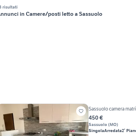
3 risultati
nnunci in Camere/posti letto a Sassuolo
Sassuolo camera matr
450 €
Sassuolo
(
MO
)
Singola
Arredata
2° Pian