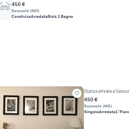
450 €
Sassuolo
(
MO
)
Condivisa
Arredata
Rialz.
1 Bagno
Stanza privata a Sassu
450 €
Sassuolo
(
MO
)
Singola
Arredata
1° Pian