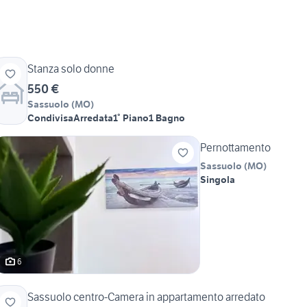
Stanza solo donne
550 €
Sassuolo
(
MO
)
Condivisa
Arredata
1° Piano
1 Bagno
Pernottamento
Sassuolo
(
MO
)
Singola
6
Sassuolo centro-Camera in appartamento arredato