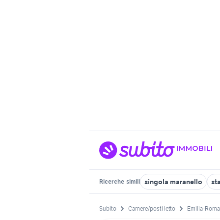
singola maranello
st
Ricerche
simili
Subito
Camere/posti letto
Emilia-Rom