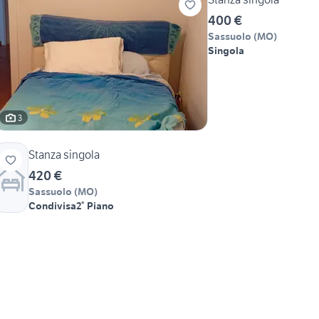
400 €
Sassuolo
(
MO
)
Singola
3
Stanza singola
420 €
Sassuolo
(
MO
)
Condivisa
2° Piano