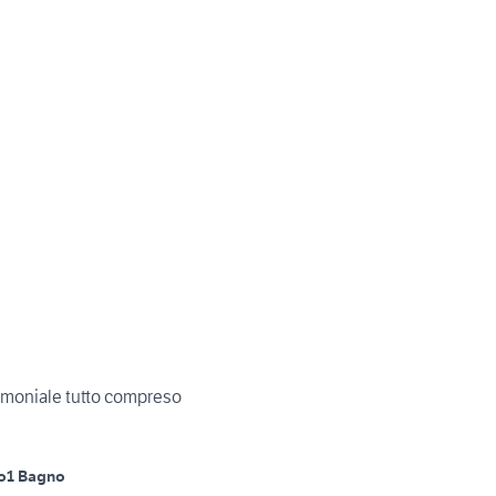
imoniale tutto compreso
o
1 Bagno