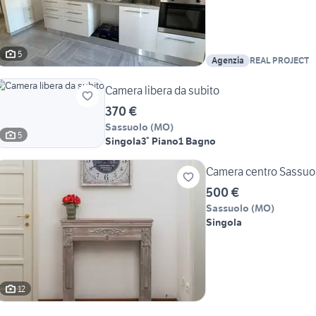
5
Agenzia
REAL PROJECT
Camera libera da subito
370 €
Sassuolo
(
MO
)
5
Singola
3° Piano
1 Bagno
Camera centro Sassuo
500 €
Sassuolo
(
MO
)
Singola
12