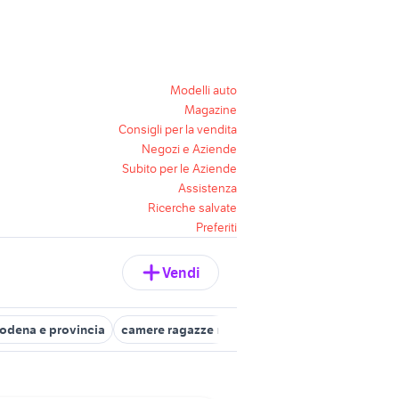
Modelli auto
Magazine
Consigli per la vendita
Negozi e Aziende
Subito per le Aziende
Assistenza
Ricerche salvate
Preferiti
Vendi
odena e provincia
camere ragazze modena
affitto camere Fior