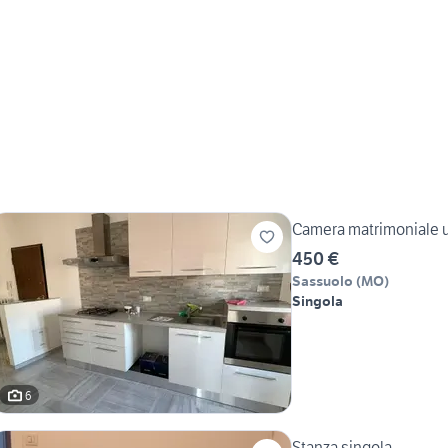
Camera matrimoniale u
450 €
Sassuolo
(
MO
)
Singola
6
Stanza singola