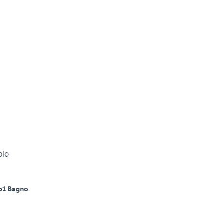
olo
o
1 Bagno