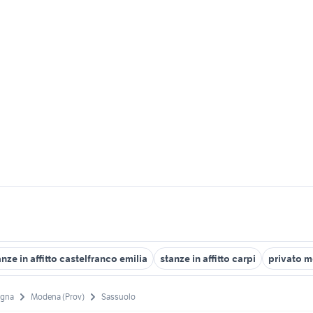
anze in affitto castelfranco emilia
stanze in affitto carpi
privato m
agna
Modena (Prov)
Sassuolo