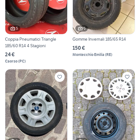
5
6
Coppia Pneumatici Triangle
Gomme Invernali 185/65 R14
185/60 R14 4 Stagioni
150 €
24 €
Montecchio Emilia
(
RE
)
Caorso
(
PC
)