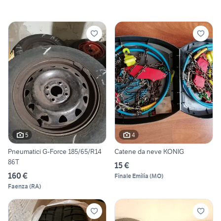
5
4
Pneumatici G-Force 185/65/R14
Catene da neve KONIG
86T
15 €
160 €
Finale Emilia
(
MO
)
Faenza
(
RA
)