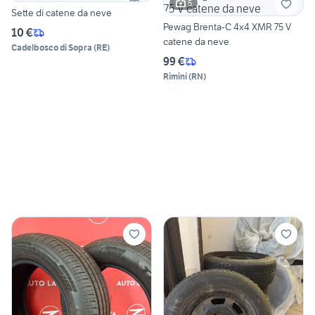
5
Sette di catene da neve
Pewag Brenta-C 4x4 XMR 75 V
10 €
catene da neve
Cadelbosco di Sopra
(
RE
)
99 €
Rimini
(
RN
)