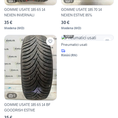
5
5
GOMME USATE 185 65 14
GOMME USATE 185 70 14
NEXEN INVERNALI
NEXEN ESTIVE 85%
35 €
30 €
Modena
(
MO
)
Modena
(
MO
)
6
Pneumatici usati
Rimini
(
RN
)
6
GOMME USATE 185 65 14 BF
GOODRISH ESTIVE
35 €