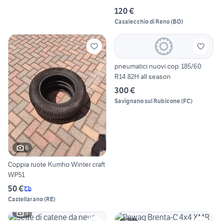
120 €
Casalecchio di Reno
(
BO
)
pneumatici nuovi cop. 185/60
R14 82H all season
300 €
Savignano sul Rubicone
(
FC
)
6
Coppia ruote Kumho Winter craft
WP51
50 €
Castellarano
(
RE
)
3