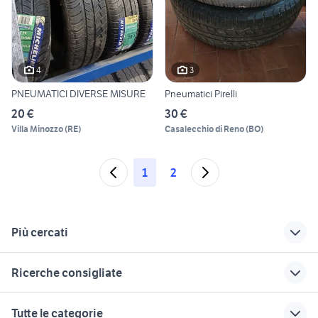
4
3
PNEUMATICI DIVERSE MISURE
Pneumatici Pirelli
20 €
30 €
Villa Minozzo
(
RE
)
Casalecchio di Reno
(
BO
)
1
2
Più cercati
Correlati
Richerche simili
Suggerimenti
Ricerche consigliate
165 60 r14
toyota corolla
auto usate lecco
seat altea diesel Piemonte
valvola scarico auto
gomme 165 65 r14
renault captur usata
dorigoni auto usate
Tutte le categorie
michelin
sicilia