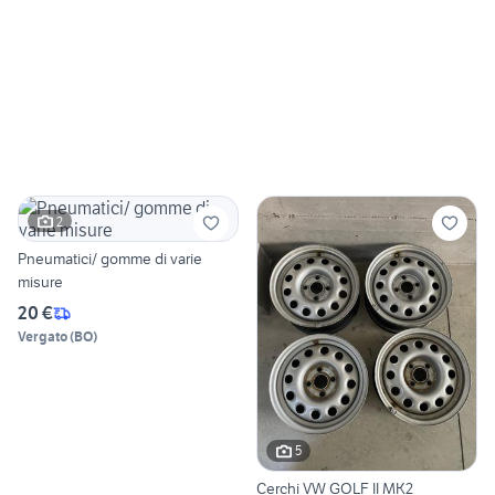
2
Pneumatici/ gomme di varie
misure
20 €
Vergato
(
BO
)
5
Cerchi VW GOLF II MK2