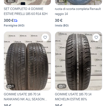
3
2
SET COMPLETO 4 GOMME
ruota di scorta completa Renault
ESTIVE PIRELLI 185 60 R14 82H
raggio 14
300 €
30 €
Formigine
(
MO
)
Imola
(
BO
)
6
5
GOMME USATE 185 70 14
GOMME USATE 185 70 14
NANKANG NK ALL SEASON
MICHELIN ESTIVE 85%
85%
30 €
30 €