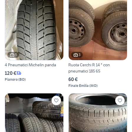
5
3
4 Pneumatici Michelin panda
Ruota Cerchi R 14 " con
pneumatici 185 65
120 €
60 €
Pianoro
(
BO
)
Finale Emilia
(
MO
)