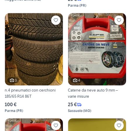
Parma
(
PR
)
3
4
n.4 pneumatici con cerchioni
Catene da neve auto 9 mm –
185/65 R14 86T
varie misure
100 €
25 €
Parma
(
PR
)
Sassuolo
(
MO
)