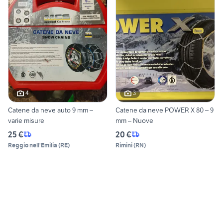
4
3
Catene da neve auto 9 mm –
Catene da neve POWER X 80 – 9
varie misure
mm – Nuove
25 €
20 €
Reggio nell'Emilia
(
RE
)
Rimini
(
RN
)