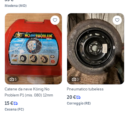
Modena
(
MO
)
5
3
Catene da neve König No
Pneumatico tubeless
Problem P1 (mis. 080) 12mm
20 €
15 €
Correggio
(
RE
)
Cesena
(
FC
)