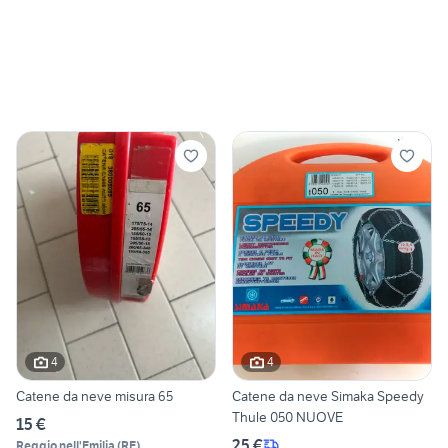
4
4
Catene da neve misura 65
Catene da neve Simaka Speedy
Thule 050 NUOVE
15 €
25 €
Reggio nell'Emilia
(
RE
)