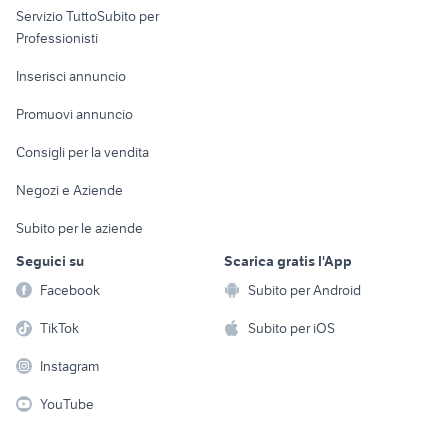
Servizio TuttoSubito per
persona
Informatica
Animali
Professionisti
Arredamento e
Console e
Accessori per
Casalinghi
Inserisci annuncio
Videogiochi
animali
Elettrodomestici
Promuovi annuncio
Audio/Video
Musica e Film
Giardino e Fai da te
Consigli per la vendita
Fotografia
Libri e Riviste
Abbigliamento e
Negozi e Aziende
Telefonia
Strumenti Musicali
Accessori
Subito per le aziende
Sports
Tutto per i bambini
Seguici su
Scarica gratis l'App
Biciclette
Facebook
Subito per Android
Collezionismo
TikTok
Subito per iOS
Instagram
YouTube