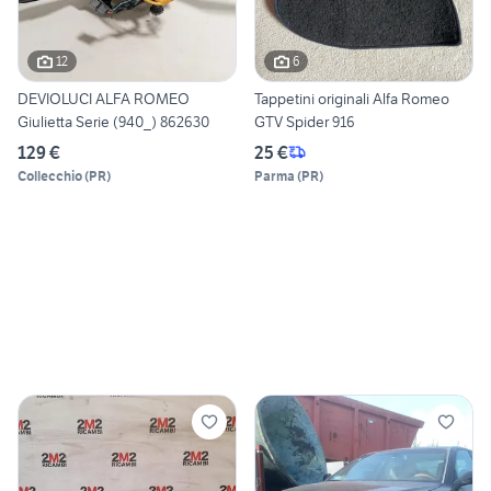
12
6
DEVIOLUCI ALFA ROMEO
Tappetini originali Alfa Romeo
Giulietta Serie (940_) 862630
GTV Spider 916
129 €
25 €
Collecchio
(
PR
)
Parma
(
PR
)