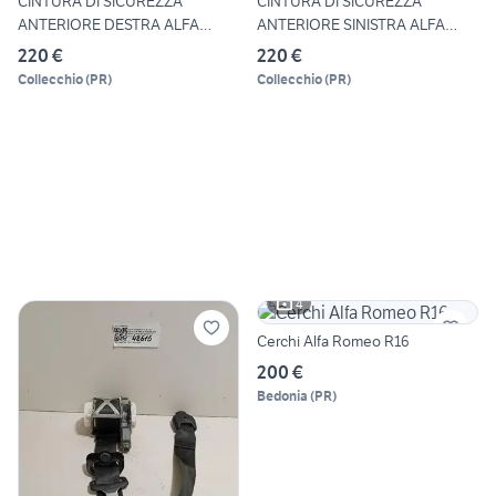
CINTURA DI SICUREZZA
CINTURA DI SICUREZZA
ANTERIORE DESTRA ALFA
ANTERIORE SINISTRA ALFA
ROMEO G
ROMEO
220 €
220 €
Collecchio
(
PR
)
Collecchio
(
PR
)
4
Cerchi Alfa Romeo R16
200 €
Bedonia
(
PR
)