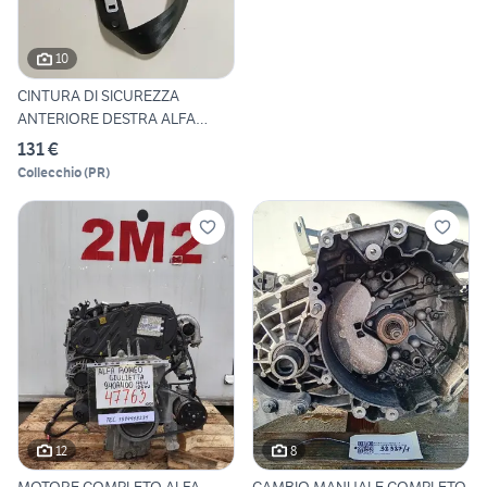
10
CINTURA DI SICUREZZA
ANTERIORE DESTRA ALFA
ROMEO G
131 €
Collecchio
(
PR
)
12
8