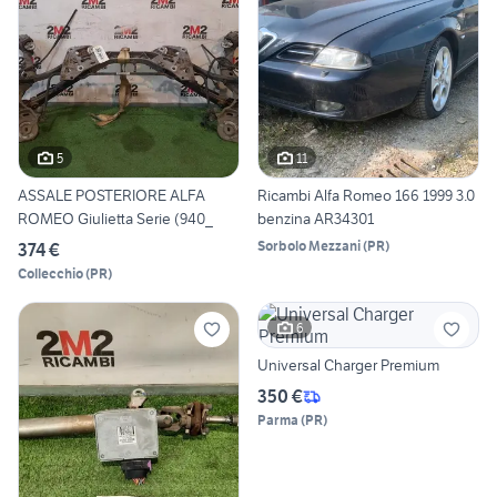
5
11
ASSALE POSTERIORE ALFA
Ricambi Alfa Romeo 166 1999 3.0
ROMEO Giulietta Serie (940_
benzina AR34301
Sorbolo Mezzani
(
PR
)
374 €
Collecchio
(
PR
)
6
Universal Charger Premium
350 €
Parma
(
PR
)