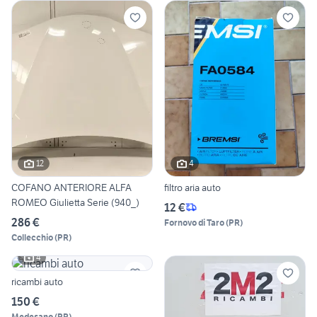
12
4
COFANO ANTERIORE ALFA
filtro aria auto
ROMEO Giulietta Serie (940_)
12 €
286 €
Fornovo di Taro
(
PR
)
Collecchio
(
PR
)
4
ricambi auto
150 €
Medesano
(
PR
)