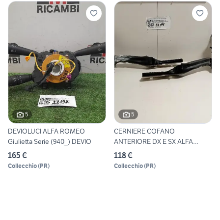
5
5
DEVIOLUCI ALFA ROMEO
CERNIERE COFANO
Giulietta Serie (940_) DEVIO
ANTERIORE DX E SX ALFA
ROMEO Giuli
165 €
118 €
Collecchio
(
PR
)
Collecchio
(
PR
)