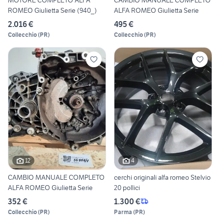
MOTORE COMPLETO ALFA
CAMBIO MANUALE COMPLETO
ROMEO Giulietta Serie (940_)
ALFA ROMEO Giulietta Serie
2.016 €
495 €
Collecchio
(
PR
)
Collecchio
(
PR
)
12
4
CAMBIO MANUALE COMPLETO
cerchi originali alfa romeo Stelvio
ALFA ROMEO Giulietta Serie
20 pollici
352 €
1.300 €
Collecchio
(
PR
)
Parma
(
PR
)