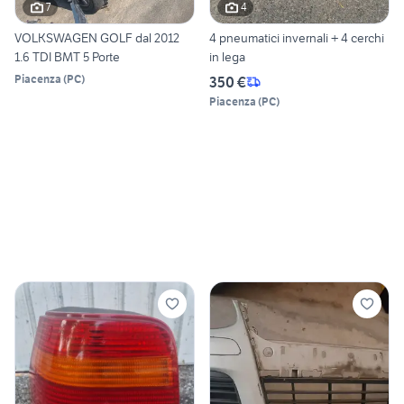
7
4
VOLKSWAGEN GOLF dal 2012
4 pneumatici invernali + 4 cerchi
1.6 TDI BMT 5 Porte
in lega
Piacenza
(
PC
)
350 €
Piacenza
(
PC
)