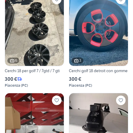
6
3
Cerchi 18 per golf 7 / 7gtd / 7 gti
Cerchi golf 18 detroit con gomme
300 €
300 €
Piacenza
(
PC
)
Piacenza
(
PC
)