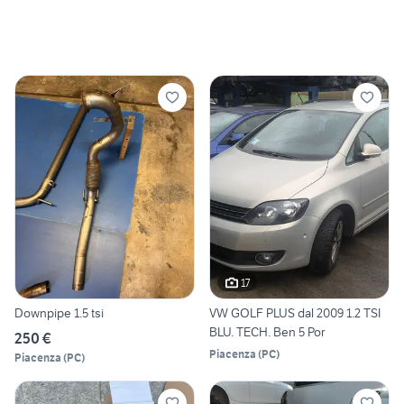
17
Downpipe 1.5 tsi
VW GOLF PLUS dal 2009 1.2 TSI
BLU. TECH. Ben 5 Por
250 €
Piacenza
(
PC
)
Piacenza
(
PC
)