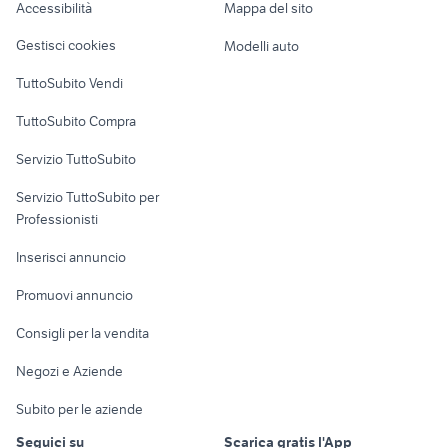
Accessibilità
Mappa del sito
Loft, mansarde e
Veicoli commerciali
altro
Gestisci cookies
Modelli auto
Case vacanza
TuttoSubito Vendi
Uffici e Locali
TuttoSubito Compra
commerciali
Servizio TuttoSubito
elettronica
per la casa e la
sports e hobby
Servizio TuttoSubito per
persona
Informatica
Animali
Professionisti
Arredamento e
Console e
Accessori per
Casalinghi
Inserisci annuncio
Videogiochi
animali
Elettrodomestici
Promuovi annuncio
Audio/Video
Musica e Film
Giardino e Fai da te
Consigli per la vendita
Fotografia
Libri e Riviste
Abbigliamento e
Negozi e Aziende
Telefonia
Strumenti Musicali
Accessori
Subito per le aziende
Sports
Tutto per i bambini
Seguici su
Scarica gratis l'App