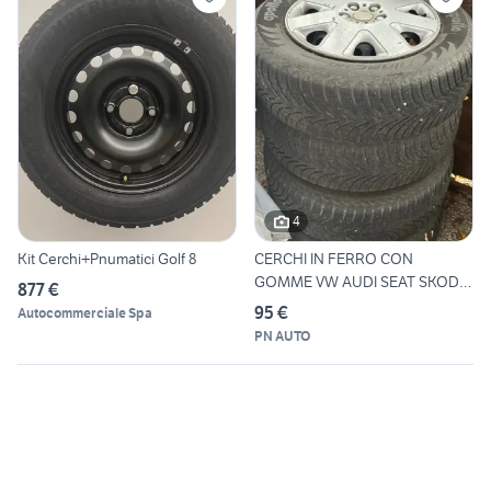
4
Kit Cerchi+Pnumatici Golf 8
CERCHI IN FERRO CON
GOMME VW AUDI SEAT SKODA
877 €
R 15
95 €
Autocommerciale Spa
PN AUTO