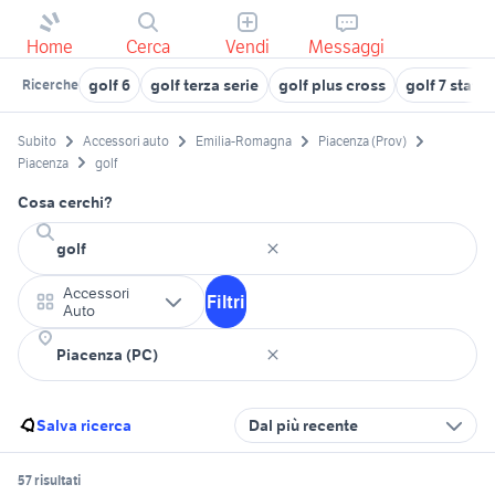
Home
Cerca
Vendi
Messaggi
golf 6
golf terza serie
golf plus cross
golf 7 stati
Ricerche
Subito
Accessori auto
Emilia-Romagna
Piacenza (Prov)
Piacenza
golf
Cosa cerchi?
Accessori
Filtri
Auto
Salva ricerca
Dal più recente
57 risultati