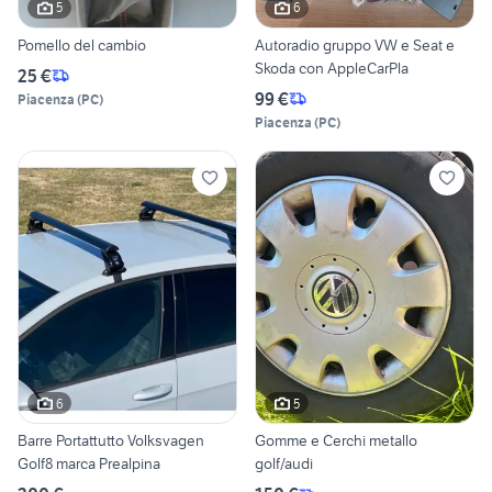
5
6
Pomello del cambio
Autoradio gruppo VW e Seat e
Skoda con AppleCarPla
25 €
99 €
Piacenza
(
PC
)
Piacenza
(
PC
)
6
5
Barre Portattutto Volksvagen
Gomme e Cerchi metallo
Golf8 marca Prealpina
golf/audi