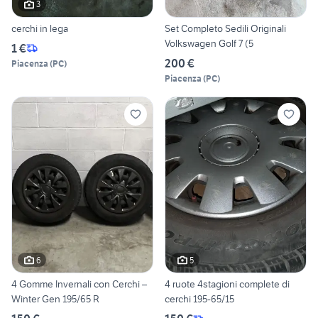
3
cerchi in lega
Set Completo Sedili Originali
Volkswagen Golf 7 (5
1 €
200 €
Piacenza
(
PC
)
Piacenza
(
PC
)
6
5
4 Gomme Invernali con Cerchi –
4 ruote 4stagioni complete di
Winter Gen 195/65 R
cerchi 195-65/15