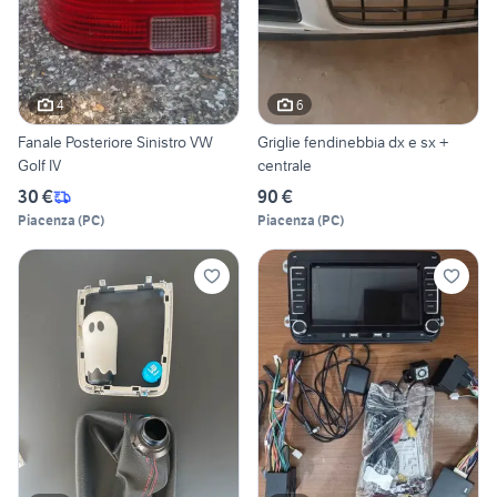
4
6
Fanale Posteriore Sinistro VW
Griglie fendinebbia dx e sx +
Golf IV
centrale
30 €
90 €
Piacenza
(
PC
)
Piacenza
(
PC
)