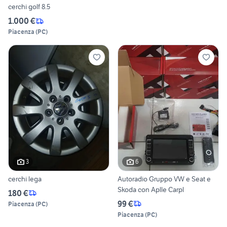
cerchi golf 8.5
1.000 €
Piacenza
(
PC
)
3
6
cerchi lega
Autoradio Gruppo VW e Seat e
Skoda con Aplle Carpl
180 €
99 €
Piacenza
(
PC
)
Piacenza
(
PC
)