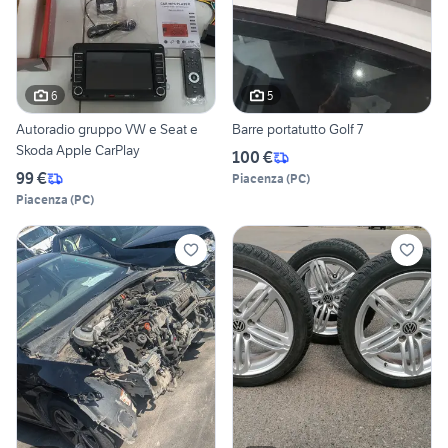
6
5
Autoradio gruppo VW e Seat e
Barre portatutto Golf 7
Skoda Apple CarPlay
100 €
99 €
Piacenza
(
PC
)
Piacenza
(
PC
)