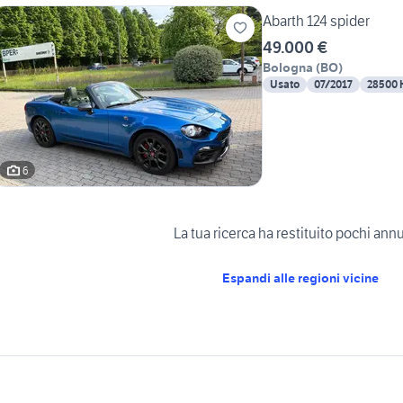
Abarth 124 spider
49.000 €
Bologna
(
BO
)
Usato
07/2017
28500
6
La tua ricerca ha restituito pochi ann
Espandi alle regioni vicine