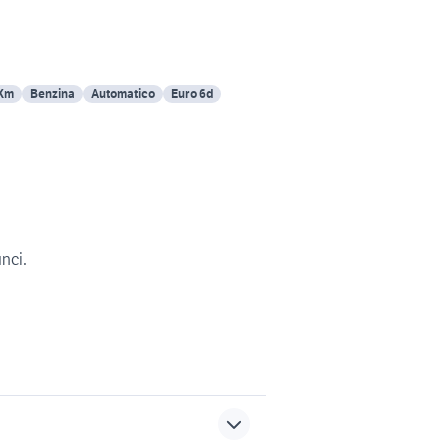
 Km
Benzina
Automatico
Euro 6d
unci.