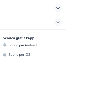
zia Giulia
edizione simone
 usata
gla 2018
sports e hobby
volvo xc90 auto
a
Scarica gratis l'App
Animali
9 auto
vw caravelle
Subito per Android
ento e
Accessori per animali
hi
Subito per iOS
Musica e Film
omestici
Libri e Riviste
e Fai da te
Strumenti Musicali
amento e
ri
Sports
 i bambini
Biciclette
Collezionismo