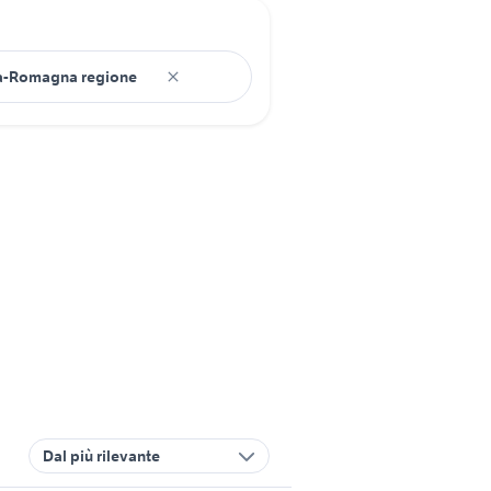
Dal più rilevante