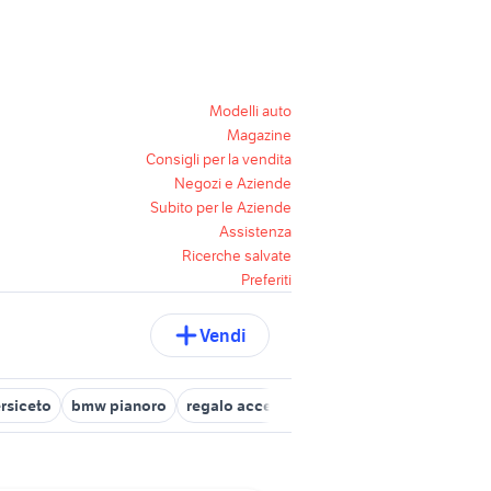
Modelli auto
Magazine
Consigli per la vendita
Negozi e Aziende
Subito per le Aziende
Assistenza
Ricerche salvate
Preferiti
Vendi
ersiceto
bmw pianoro
regalo accessori auto Bologna provincia