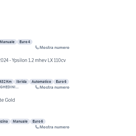
Manuale
Euro 4
Mostra numero
024 - Ypsilon 1.2 mhev LX 110cv
432 Km
Ibrida
Automatico
Euro 6
Mostra numero
GHEDINI
ILI
te Gold
nzina
Manuale
Euro 6
Mostra numero