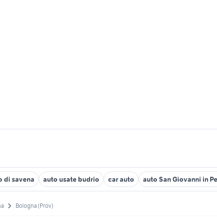
o di savena
auto usate budrio
car auto
auto San Giovanni in P
na
Bologna (Prov)