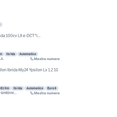
5
rida 100cv LX e-DCT*I...
Km
Ibrida
Automatico
Mostra numero
.A.
on Ibrida My24 Ypsilon Lx 1.2 10
981 Km
Ibrida
Automatico
Euro 6
Mostra numero
 GHEDINI
BILI