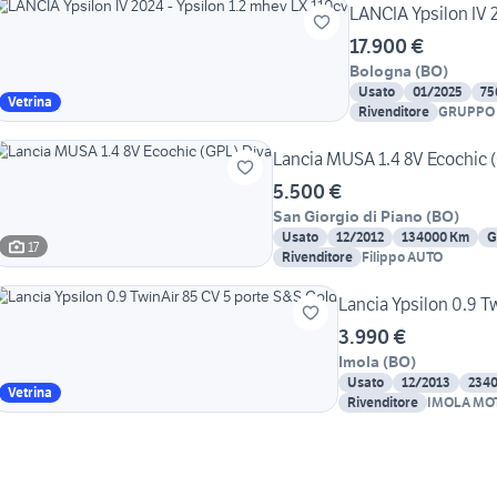
LANCIA Ypsilon IV 2
17.900 €
Bologna
(
BO
)
Usato
01/2025
75
Vetrina
Rivenditore
GRUPPO 
AUTOMOB
Lancia MUSA 1.4 8V Ecochic 
5.500 €
San Giorgio di Piano
(
BO
)
Usato
12/2012
134000 Km
G
17
Rivenditore
Filippo AUTO
Lancia Ypsilon 0.9 T
3.990 €
Imola
(
BO
)
Usato
12/2013
234
Vetrina
Rivenditore
IMOLA MO