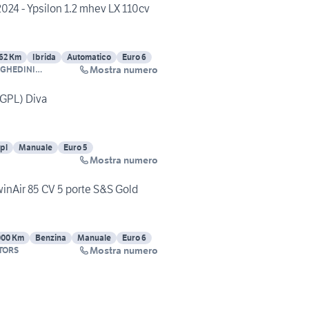
024 - Ypsilon 1.2 mhev LX 110cv
62 Km
Ibrida
Automatico
Euro 6
Mostra numero
GHEDINI
ILI
(GPL) Diva
pl
Manuale
Euro 5
Mostra numero
winAir 85 CV 5 porte S&S Gold
000 Km
Benzina
Manuale
Euro 6
Mostra numero
TORS