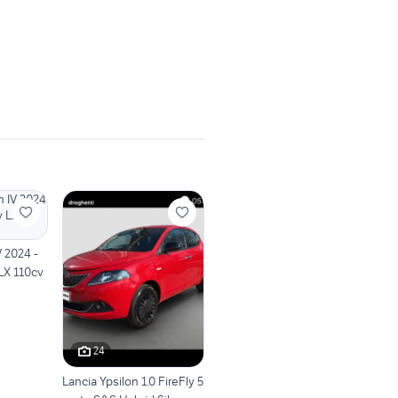
 2024 -
LX 110cv
24
Lancia Ypsilon 1.0 FireFly 5