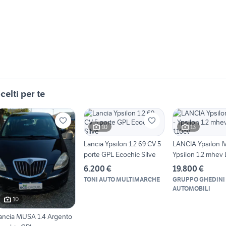
celti per te
10
13
Lancia Ypsilon 1.2 69 CV 5
LANCIA Ypsilon IV
porte GPL Ecochic Silve
Ypsilon 1.2 mhev 
6.200 €
19.800 €
TONI AUTO MULTIMARCHE
GRUPPO GHEDINI
AUTOMOBILI
10
ancia MUSA 1.4 Argento