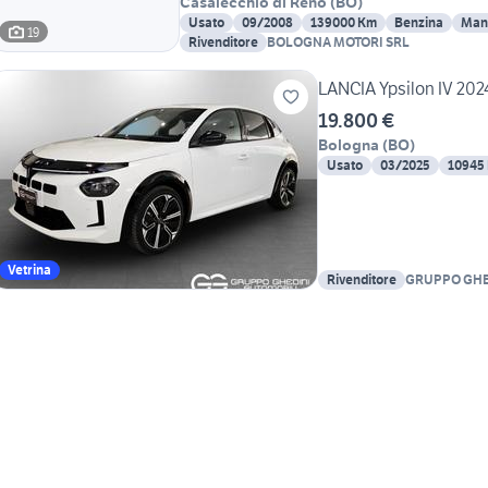
Casalecchio di Reno
(
BO
)
Usato
09/2008
139000 Km
Benzina
Man
19
Rivenditore
BOLOGNA MOTORI SRL
LANCIA Ypsilon IV 2024
19.800 €
Bologna
(
BO
)
Usato
03/2025
10945
Vetrina
Rivenditore
GRUPPO GHE