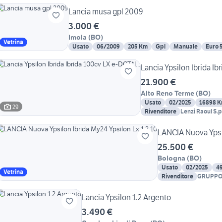
Lancia musa gpl 2009
3.000 €
Imola
(
BO
)
Vetrina
Usato
06/2009
205 Km
Gpl
Manuale
Euro 
Lancia Ypsilon Ibrida Ib
21.900 €
Alto Reno Terme
(
BO
)
Usato
02/2025
16898 
29
Rivenditore
Lenzi Raoul S.p
LANCIA Nuova Ypsil
25.500 €
Bologna
(
BO
)
Usato
02/2025
4
Vetrina
Rivenditore
GRUPPO
AUTOMO
Lancia Ypsilon 1.2 Argento
3.490 €