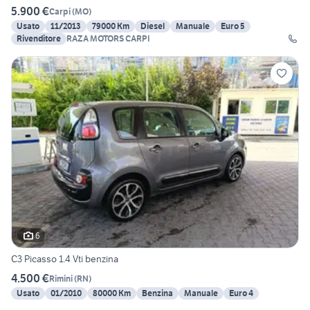
5.900 €
Carpi
(
MO
)
Usato
11/2013
79000 Km
Diesel
Manuale
Euro 5
Rivenditore
RAZA MOTORS CARPI
6
C3 Picasso 1.4 Vti benzina
4.500 €
Rimini
(
RN
)
Usato
01/2010
80000 Km
Benzina
Manuale
Euro 4