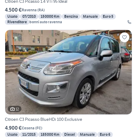
Citroen C3 Picasso 1.4 VTi 95 Ideal
4.500 €
Ravenna
(
RA
)
Usato
07/2010
150000 Km
Benzina
Manuale
Euro 5
Rivenditore
bonni auto ravenna
12
Citroen C3 Picasso BlueHDi 100 Exclusive
4.900 €
Cesena
(
FC
)
Usato
11/2015
185000 Km
Diesel
Manuale
Euro 6