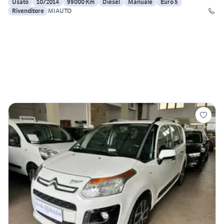
Usato
10/2014
99000 Km
Diesel
Manuale
Euro 5
Rivenditore
MIAUTO