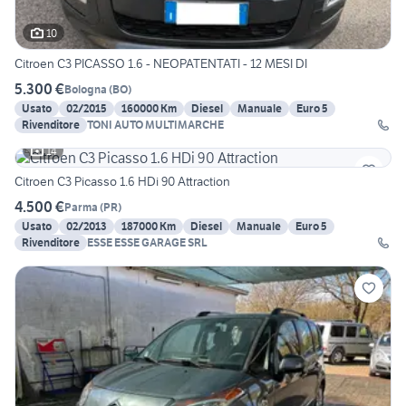
10
Citroen C3 PICASSO 1.6 - NEOPATENTATI - 12 MESI DI
5.300 €
Bologna
(
BO
)
Usato
02/2015
160000 Km
Diesel
Manuale
Euro 5
Rivenditore
TONI AUTO MULTIMARCHE
14
Citroen C3 Picasso 1.6 HDi 90 Attraction
4.500 €
Parma
(
PR
)
Usato
02/2013
187000 Km
Diesel
Manuale
Euro 5
Rivenditore
ESSE ESSE GARAGE SRL