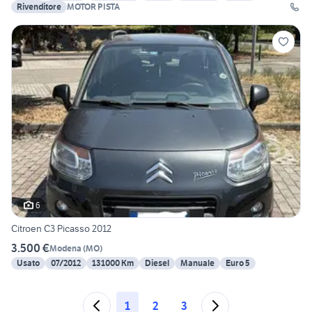
Rivenditore
MOTOR PISTA
6
Citroen C3 Picasso 2012
3.500 €
Modena
(
MO
)
Usato
07/2012
131000 Km
Diesel
Manuale
Euro 5
1
2
3