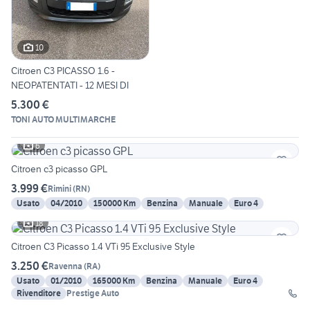
10
Citroen C3 PICASSO 1.6 -
NEOPATENTATI - 12 MESI DI
5.300 €
TONI AUTO MULTIMARCHE
6
Citroen c3 picasso GPL
3.999 €
Rimini
(
RN
)
Usato
04/2010
150000 Km
Benzina
Manuale
Euro 4
18
Citroen C3 Picasso 1.4 VTi 95 Exclusive Style
3.250 €
Ravenna
(
RA
)
Usato
01/2010
165000 Km
Benzina
Manuale
Euro 4
Rivenditore
Prestige Auto