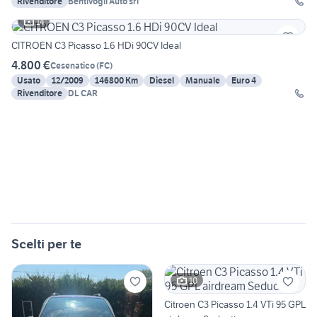
Rivenditore
Bentivogli Auto srl
14
CITROEN C3 Picasso 1.6 HDi 90CV Ideal
4.800 €
Cesenatico
(
FC
)
Usato
12/2009
146800 Km
Diesel
Manuale
Euro 4
Rivenditore
DL CAR
Scelti per te
10
Citroen C3 Picasso 1.4 VTi 95 GPL