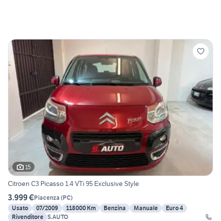
15
Citroen C3 Picasso 1.4 VTi 95 Exclusive Style
3.999 €
Piacenza
(
PC
)
Usato
07/2009
118000 Km
Benzina
Manuale
Euro 4
Rivenditore
S.AUTO