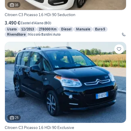
16
Citroen C3 Picasso 1.6 HDi 90 Seduction
3.490 €
Castel d'Aiano
(
BO
)
Usato
12/2013
278000 Km
Diesel
Manuale
Euro 5
Rivenditore
Niccolò Baldini Auto
25
Citroen C3 Picasso 1.6 HDi 90 Exclusive