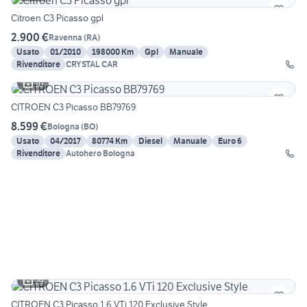
Citroen C3 Picasso gpl
2.900 €
Ravenna
(
RA
)
Usato
01/2010
198000 Km
Gpl
Manuale
Rivenditore
CRYSTAL CAR
10
CITROEN C3 Picasso BB79769
8.599 €
Bologna
(
BO
)
Usato
04/2017
80774 Km
Diesel
Manuale
Euro 6
Rivenditore
Autohero Bologna
29
CITROEN C3 Picasso 1.6 VTi 120 Exclusive Style