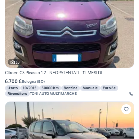
10
Citroen C3 Picasso 1.2 - NEOPATENTATI - 12 MESI DI
6.700 €
Bologna
(
BO
)
Usato
10/2015
50000 Km
Benzina
Manuale
Euro 6e
Rivenditore
TONI AUTO MULTIMARCHE