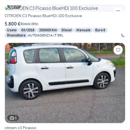
20
CITROEN C3 Picasso BlueHDi 100 Exclusive
5.800 €
Rimini
(
RN
)
Usato
03/2016
200000 Km
Diesel
Manuale
Euro 6
Rivenditore
AUTOAGENZIA.IT SRL
6
citroen c3 Picasso