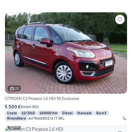
20
CITROEN C3 Picasso 1.6 HDi 90 Exclusive
5.500 €
Rimini
(
RN
)
Usato
10/2010
160000 Km
Diesel
Manuale
Euro 5
Rivenditore
AUTOAGENZIA.IT SRL
23