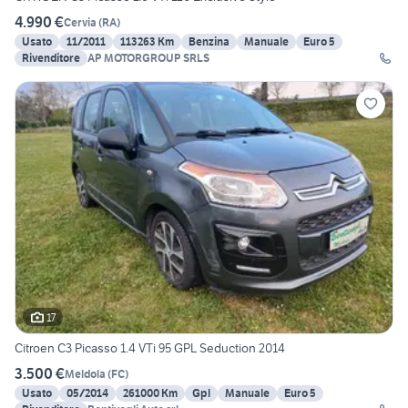
4.990 €
Cervia
(
RA
)
Usato
11/2011
113263 Km
Benzina
Manuale
Euro 5
Rivenditore
AP MOTORGROUP SRLS
17
Citroen C3 Picasso 1.4 VTi 95 GPL Seduction 2014
3.500 €
Meldola
(
FC
)
Usato
05/2014
261000 Km
Gpl
Manuale
Euro 5