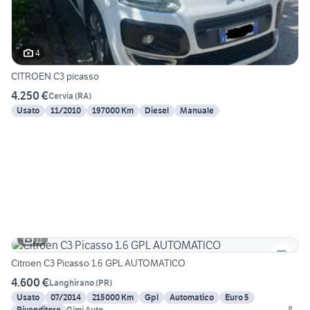
4
CITROEN C3 picasso
4.250 €
Cervia
(
RA
)
Usato
11/2010
197000 Km
Diesel
Manuale
11
Citroen C3 Picasso 1.6 GPL AUTOMATICO
4.600 €
Langhirano
(
PR
)
Usato
07/2014
215000 Km
Gpl
Automatico
Euro 5
Rivenditore
Gimi Auto