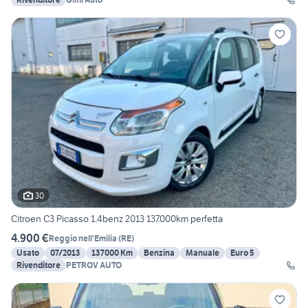
30
Citroen C3 Picasso 1.4benz 2013 137.000km perfetta
4.900 €
Reggio nell'Emilia
(
RE
)
Usato
07/2013
137000 Km
Benzina
Manuale
Euro 5
Rivenditore
PETROV AUTO