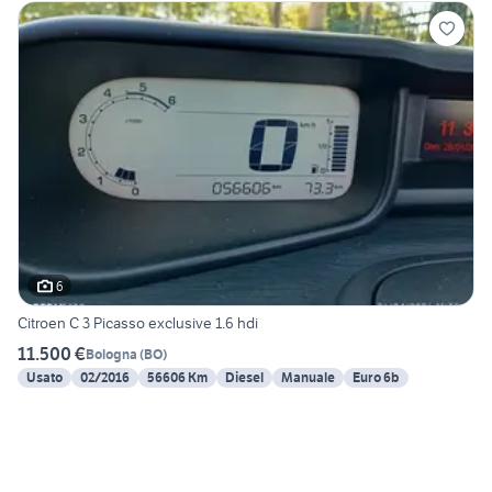
6
Citroen C 3 Picasso exclusive 1.6 hdi
11.500 €
Bologna
(
BO
)
Usato
02/2016
56606 Km
Diesel
Manuale
Euro 6b