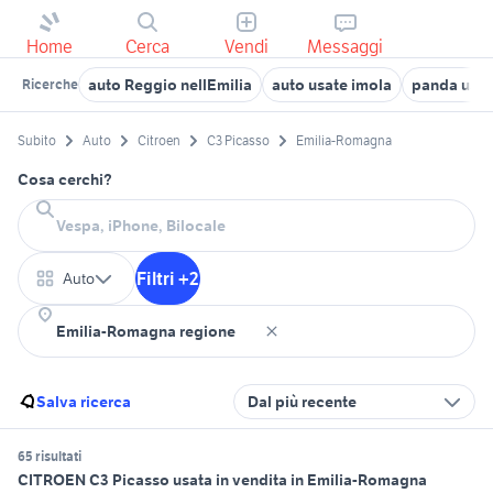
Home
Cerca
Vendi
Messaggi
auto Reggio nellEmilia
auto usate imola
panda usat
Ricerche
Subito
Auto
Citroen
C3 Picasso
Emilia-Romagna
Cosa cerchi?
Filtri +2
Auto
Salva ricerca
Dal più recente
65 risultati
CITROEN C3 Picasso usata in vendita in Emilia-Romagna