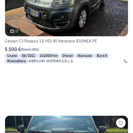
15
Citroen C3 Picasso 1.6 HDi 90 Attraction IDONEA PE
5.500 €
Rimini
(
RN
)
Usato
08/2012
142000 Km
Diesel
Manuale
Euro 5
Rivenditore
MERCURY MOTORS S.R.L.S.