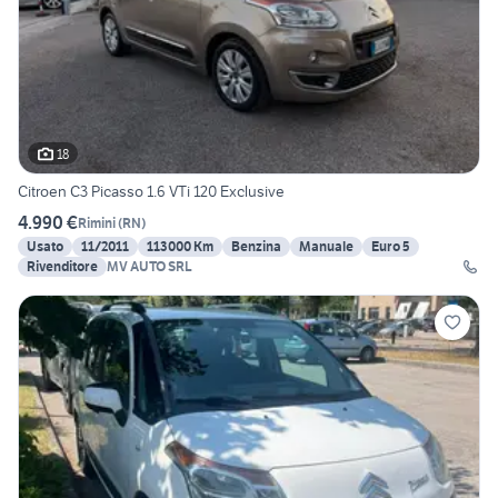
18
Citroen C3 Picasso 1.6 VTi 120 Exclusive
4.990 €
Rimini
(
RN
)
Usato
11/2011
113000 Km
Benzina
Manuale
Euro 5
Rivenditore
MV AUTO SRL