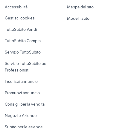
Caravan e Camper
Accessibilità
Mappa del sito
bmw 2015
toyota rav4
Loft, mansarde e
Veicoli commerciali
altro
Gestisci cookies
Modelli auto
Case vacanza
TuttoSubito Vendi
Uffici e Locali
TuttoSubito Compra
commerciali
Servizio TuttoSubito
elettronica
per la casa e la
sports e hobby
Servizio TuttoSubito per
persona
Informatica
Animali
Professionisti
Arredamento e
Console e
Accessori per
Casalinghi
Inserisci annuncio
Videogiochi
animali
Elettrodomestici
Promuovi annuncio
Audio/Video
Musica e Film
Giardino e Fai da te
Consigli per la vendita
Fotografia
Libri e Riviste
Abbigliamento e
Negozi e Aziende
Telefonia
Strumenti Musicali
Accessori
Subito per le aziende
Sports
Tutto per i bambini