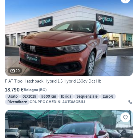
20
FIAT Tipo Hatchback Hybrid 1.5 Hybrid 130cv Dct Hb
18.790 €
Bologna
(
BO
)
Usato
02/2025
5600 Km
Ibrida
Sequenziale
Euro 6
Rivenditore
GRUPPO GHEDINI AUTOMOBILI