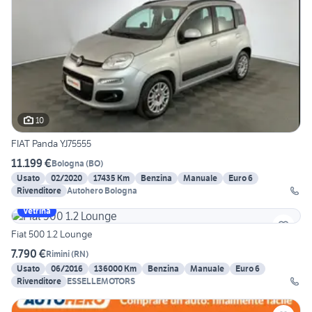
10
FIAT Panda YJ75555
11.199 €
Bologna
(
BO
)
Usato
02/2020
17435 Km
Benzina
Manuale
Euro 6
Rivenditore
Autohero Bologna
Vetrina
Fiat 500 1.2 Lounge
7.790 €
Rimini
(
RN
)
Usato
06/2016
136000 Km
Benzina
Manuale
Euro 6
Rivenditore
ESSELLEMOTORS