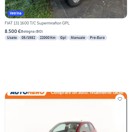
Vetrina
FIAT 131 1600 T/C Supermirafiori GPL
8.500 €
Bologna
(
BO
)
Usato
05/1982
22000 Km
Gpl
Manuale
Pre-Euro