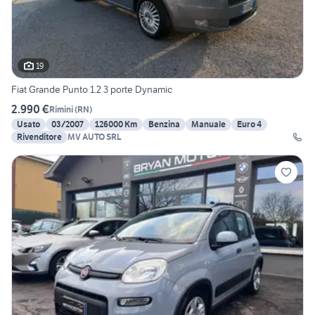
19
Fiat Grande Punto 1.2 3 porte Dynamic
2.990 €
Rimini
(
RN
)
Usato
03/2007
126000 Km
Benzina
Manuale
Euro 4
Rivenditore
MV AUTO SRL