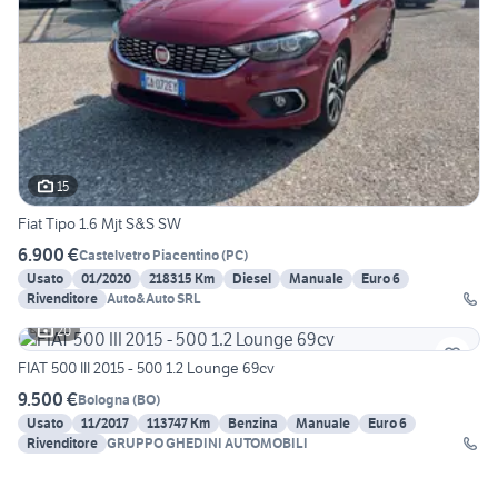
15
Fiat Tipo 1.6 Mjt S&S SW
6.900 €
Castelvetro Piacentino
(
PC
)
Usato
01/2020
218315 Km
Diesel
Manuale
Euro 6
Rivenditore
Auto&Auto SRL
20
FIAT 500 III 2015 - 500 1.2 Lounge 69cv
9.500 €
Bologna
(
BO
)
Usato
11/2017
113747 Km
Benzina
Manuale
Euro 6
Rivenditore
GRUPPO GHEDINI AUTOMOBILI