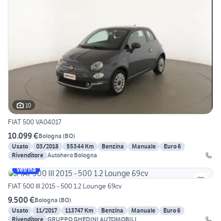
10
FIAT 500 VA04017
10.099 €
Bologna
(
BO
)
Usato
03/2018
55344 Km
Benzina
Manuale
Euro 6
Rivenditore
Autohero Bologna
Vetrina
FIAT 500 III 2015 - 500 1.2 Lounge 69cv
9.500 €
Bologna
(
BO
)
Usato
11/2017
113747 Km
Benzina
Manuale
Euro 6
Rivenditore
GRUPPO GHEDINI AUTOMOBILI