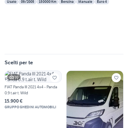
Usato
09/2005
150000 Km
Benzina
Manuale
Euro 4
Scelti per te
20
FIAT Panda III 2021 4x4 - Panda
0.9 t.air t. Wild
15.900 €
GRUPPO GHEDINI AUTOMOBILI