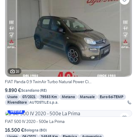
16
FIAT Panda 0.9 TwinAir Turbo Natural Power Ci...
9.890 €
Scandiano
(
RE
)
Usato
07/2021
79583 Km
Metano
Manuale
Euro 6d-TEMP
Rivenditore
AUTOSTILE s.p.a.
Vetrina
FIAT 500 IV 2020 - 500e La Prima
16.500 €
Bologna
(
BO
)
Usato
06/2021
34845 Km
Elettrica
Automatico