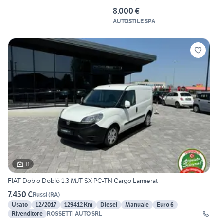
8.000 €
AUTOSTILE SPA
11
FIAT Doblo Doblò 1.3 MJT SX PC-TN Cargo Lamierat
7.450 €
Russi
(
RA
)
Usato
12/2017
129412 Km
Diesel
Manuale
Euro 6
Rivenditore
ROSSETTI AUTO SRL