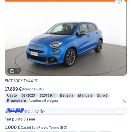
10
FIAT 500X TA44151
17.899 €
Bologna
(
BO
)
Usato
08/2023
32073 Km
Benzina
Manuale
Euro 6
Rivenditore
Autohero Bologna
Vetrina
Fiat punto 3 serie
1.000 €
Castel San Pietro Terme
(
BO
)