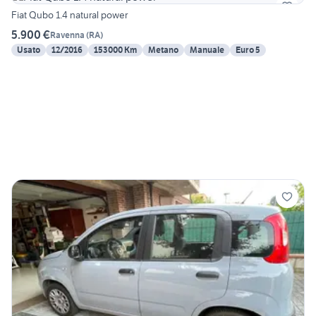
Fiat Qubo 1.4 natural power
5.900 €
Ravenna
(
RA
)
Usato
12/2016
153000 Km
Metano
Manuale
Euro 5