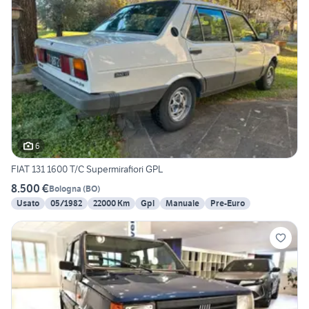
6
FIAT 131 1600 T/C Supermirafiori GPL
8.500 €
Bologna
(
BO
)
Usato
05/1982
22000 Km
Gpl
Manuale
Pre-Euro