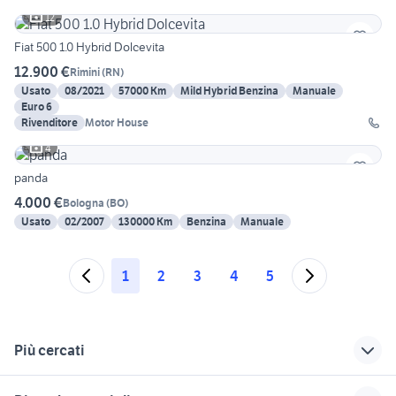
12
Fiat 500 1.0 Hybrid Dolcevita
12.900 €
Rimini
(
RN
)
Usato
08/2021
57000 Km
Mild Hybrid Benzina
Manuale
Euro 6
Rivenditore
Motor House
4
panda
4.000 €
Bologna
(
BO
)
Usato
02/2007
130000 Km
Benzina
Manuale
1
2
3
4
5
Più cercati
Correlati
Richerche simili
Suggerimenti