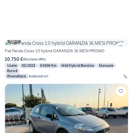
21
Fiat Panda Cross 1.0 hybrid GARANZIA 36 MESI PROMO
10.750 €
Riccione
(
RN
)
Usato
03/2023
53606 Km
Mild Hybrid Benzina
Manuale
Euro 6
Rivenditore
Autocom srl