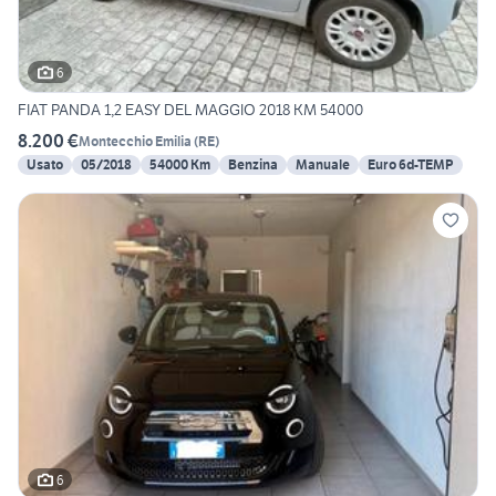
6
FIAT PANDA 1,2 EASY DEL MAGGIO 2018 KM 54000
8.200 €
Montecchio Emilia
(
RE
)
Usato
05/2018
54000 Km
Benzina
Manuale
Euro 6d-TEMP
6