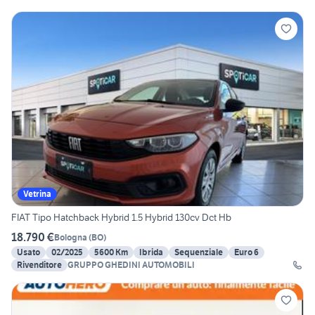
Vetrina
FIAT Tipo Hatchback Hybrid 1.5 Hybrid 130cv Dct Hb
18.790 €
Bologna
(
BO
)
Usato
02/2025
5600 Km
Ibrida
Sequenziale
Euro 6
Rivenditore
GRUPPO GHEDINI AUTOMOBILI