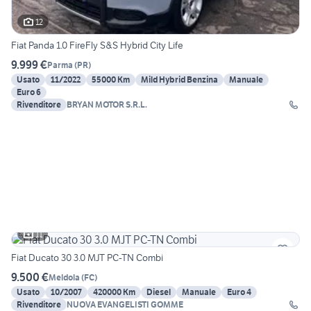
12
Fiat Panda 1.0 FireFly S&S Hybrid City Life
9.999 €
Parma
(
PR
)
Usato
11/2022
55000 Km
Mild Hybrid Benzina
Manuale
Euro 6
Rivenditore
BRYAN MOTOR S.R.L.
11
Fiat Ducato 30 3.0 MJT PC-TN Combi
9.500 €
Meldola
(
FC
)
Usato
10/2007
420000 Km
Diesel
Manuale
Euro 4
Rivenditore
NUOVA EVANGELISTI GOMME