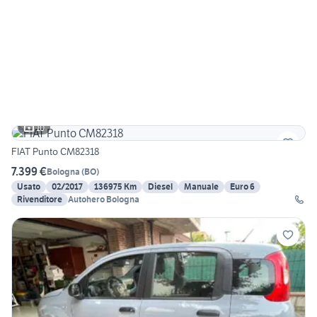
10
FIAT Punto CM82318
7.399 €
Bologna
(
BO
)
Usato
02/2017
136975 Km
Diesel
Manuale
Euro 6
Rivenditore
Autohero Bologna