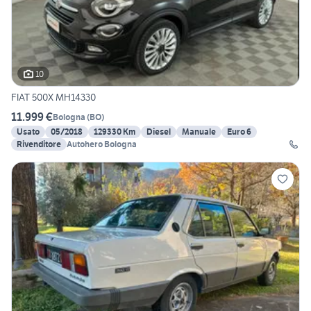
10
FIAT 500X MH14330
11.999 €
Bologna
(
BO
)
Usato
05/2018
129330 Km
Diesel
Manuale
Euro 6
Rivenditore
Autohero Bologna