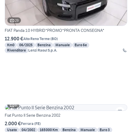
29
FIAT Panda 1.0 HYBRID*PROMO*PRONTA CONSEGNA*
12.900 €
Alto Reno Terme
(
BO
)
Km0
06/2025
Benzina
Manuale
Euro 6e
Rivenditore
Lenzi Raoul S.p.A.
6
Fiat Punto II Serie Benzina 2002
2.000 €
Ferrara
(
FE
)
Usato
04/2002
165000 Km
Benzina
Manuale
Euro 3