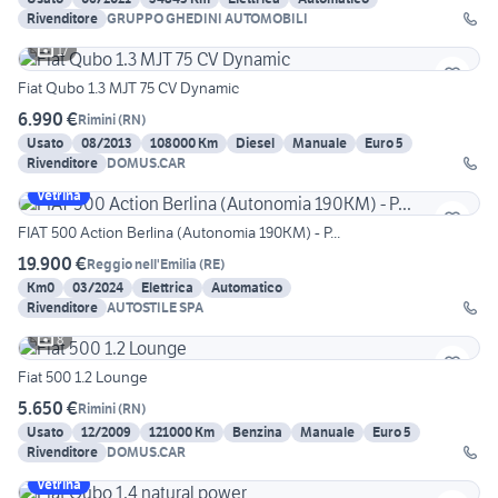
Rivenditore
GRUPPO GHEDINI AUTOMOBILI
17
Fiat Qubo 1.3 MJT 75 CV Dynamic
6.990 €
Rimini
(
RN
)
Usato
08/2013
108000 Km
Diesel
Manuale
Euro 5
Rivenditore
DOMUS.CAR
Vetrina
FIAT 500 Action Berlina (Autonomia 190KM) - P...
19.900 €
Reggio nell'Emilia
(
RE
)
Km0
03/2024
Elettrica
Automatico
Rivenditore
AUTOSTILE SPA
8
Fiat 500 1.2 Lounge
5.650 €
Rimini
(
RN
)
Usato
12/2009
121000 Km
Benzina
Manuale
Euro 5
Rivenditore
DOMUS.CAR
Vetrina