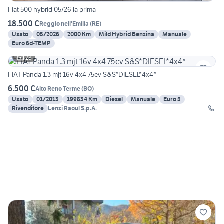
Fiat 500 hybrid 05/26 la prima
18.500 €
Reggio nell'Emilia
(
RE
)
Usato
05/2026
2000 Km
Mild Hybrid Benzina
Manuale
Euro 6d-TEMP
28
FIAT Panda 1.3 mjt 16v 4x4 75cv S&S*DIESEL*4x4*
6.500 €
Alto Reno Terme
(
BO
)
Usato
01/2013
199834 Km
Diesel
Manuale
Euro 5
Rivenditore
Lenzi Raoul S.p.A.