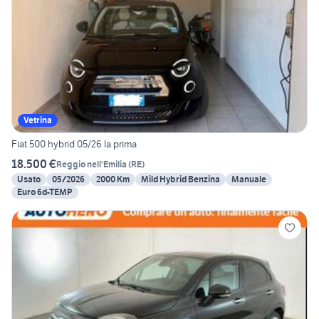
Vetrina
Fiat 500 hybrid 05/26 la prima
18.500 €
Reggio nell'Emilia
(
RE
)
Usato
05/2026
2000 Km
Mild Hybrid Benzina
Manuale
Euro 6d-TEMP