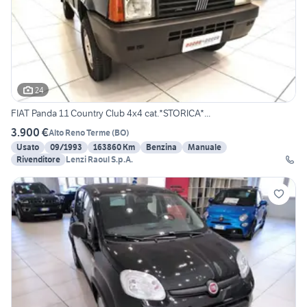
24
FIAT Panda 1.1 Country Club 4x4 cat.*STORICA*...
3.900 €
Alto Reno Terme
(
BO
)
Usato
09/1993
163860 Km
Benzina
Manuale
Rivenditore
Lenzi Raoul S.p.A.