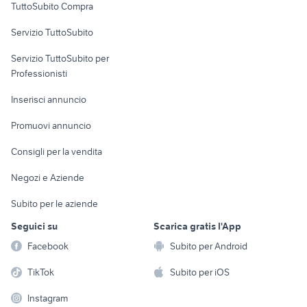
TuttoSubito Compra
commerciali
Servizio TuttoSubito
elettronica
per la casa e la
sports e hobby
Servizio TuttoSubito per
persona
Informatica
Animali
Professionisti
Arredamento e
Console e
Accessori per
Casalinghi
Inserisci annuncio
Videogiochi
animali
Elettrodomestici
Promuovi annuncio
Audio/Video
Musica e Film
Giardino e Fai da te
Consigli per la vendita
Fotografia
Libri e Riviste
Abbigliamento e
Negozi e Aziende
Telefonia
Strumenti Musicali
Accessori
Subito per le aziende
Sports
Tutto per i bambini
Seguici su
Scarica gratis l'App
Biciclette
Facebook
Subito per Android
Collezionismo
TikTok
Subito per iOS
Instagram