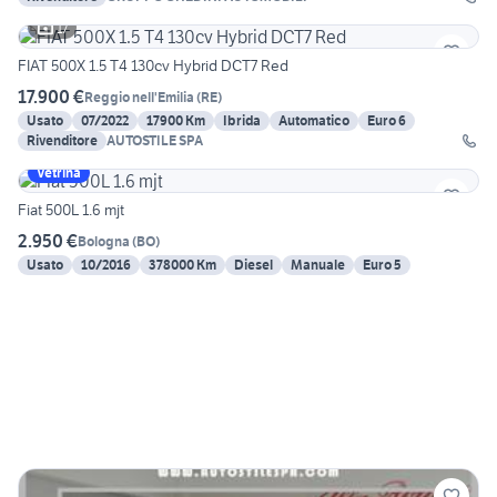
17
FIAT 500X 1.5 T4 130cv Hybrid DCT7 Red
17.900 €
Reggio nell'Emilia
(
RE
)
Usato
07/2022
17900 Km
Ibrida
Automatico
Euro 6
Rivenditore
AUTOSTILE SPA
Vetrina
Fiat 500L 1.6 mjt
2.950 €
Bologna
(
BO
)
Usato
10/2016
378000 Km
Diesel
Manuale
Euro 5