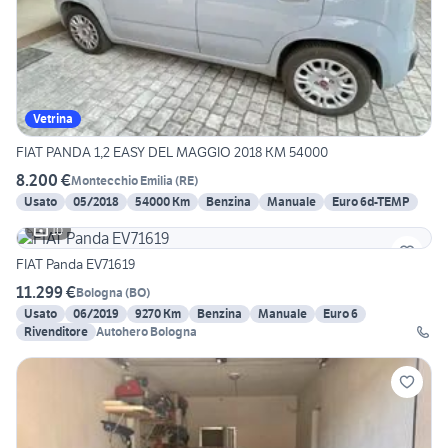
Vetrina
FIAT PANDA 1,2 EASY DEL MAGGIO 2018 KM 54000
8.200 €
Montecchio Emilia
(
RE
)
Usato
05/2018
54000 Km
Benzina
Manuale
Euro 6d-TEMP
10
FIAT Panda EV71619
11.299 €
Bologna
(
BO
)
Usato
06/2019
9270 Km
Benzina
Manuale
Euro 6
Rivenditore
Autohero Bologna