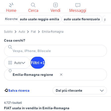
Home
Cerca
Vendi
Messaggi
auto usate reggio emilia
auto usate fiorenzuola
pan
Ricerche
Subito
Auto
Fiat
Emilia-Romagna
Cosa cerchi?
Filtri +1
Auto
Salva ricerca
Dal più rilevante
4.727 risultati
FIAT usata in vendita in Emilia-Romagna