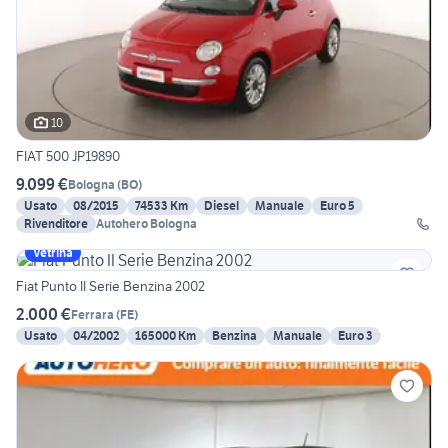
10
FIAT 500 JP19890
9.099 €
Bologna
(
BO
)
Usato
08/2015
74533 Km
Diesel
Manuale
Euro 5
Rivenditore
Autohero Bologna
Vetrina
Fiat Punto II Serie Benzina 2002
2.000 €
Ferrara
(
FE
)
Usato
04/2002
165000 Km
Benzina
Manuale
Euro 3