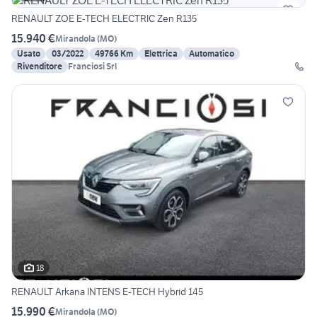
RENAULT ZOE E-TECH ELECTRIC Zen R135
15.940 €
Mirandola
(
MO
)
Usato
03/2022
49766 Km
Elettrica
Automatico
Rivenditore
Franciosi Srl
18
RENAULT Arkana INTENS E-TECH Hybrid 145
15.990 €
Mirandola
(
MO
)