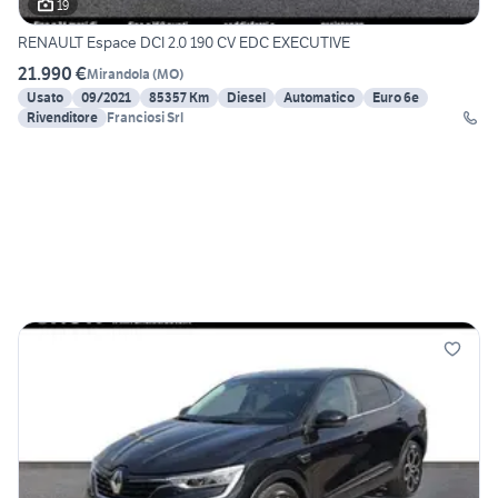
19
RENAULT Espace DCI 2.0 190 CV EDC EXECUTIVE
21.990 €
Mirandola
(
MO
)
Usato
09/2021
85357 Km
Diesel
Automatico
Euro 6e
Rivenditore
Franciosi Srl