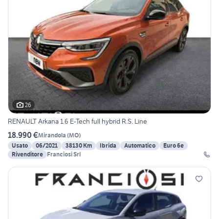
26
RENAULT Arkana 1.6 E-Tech full hybrid R.S. Line
18.990 €
Mirandola
(
MO
)
Usato
06/2021
38130 Km
Ibrida
Automatico
Euro 6e
Rivenditore
Franciosi Srl