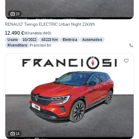
19
RENAULT Twingo ELECTRIC Urban Night 22kWh
12.490 €
Mirandola
(
MO
)
Usato
10/2022
43223 Km
Elettrica
Automatico
Rivenditore
Franciosi Srl
14