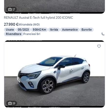
17
RENAULT Austral E-Tech full hybrid 200 ICONIC
27.990 €
Mirandola
(
MO
)
Usato
05/2023
50842 Km
Ibrida
Automatico
Euro 6e
Rivenditore
Franciosi Srl
19