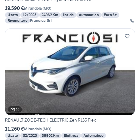
19.590 €
Mirandola
(
MO
)
Usato
12/2023
24932 Km
Ibrida
Automatico
Euro 6e
Rivenditore
Franciosi Srl
19
RENAULT ZOE E-TECH ELECTRIC Zen R135 Flex
11.260 €
Mirandola
(
MO
)
Usato
02/2020
39902 Km
Elettrica
Automatico