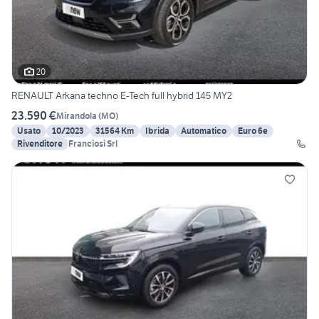
20
RENAULT Arkana techno E-Tech full hybrid 145 MY2
23.590 €
Mirandola
(
MO
)
Usato
10/2023
31564 Km
Ibrida
Automatico
Euro 6e
Rivenditore
Franciosi Srl