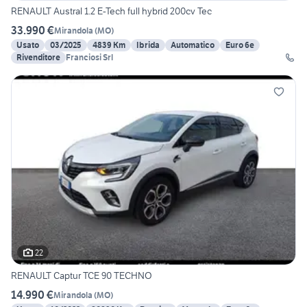
RENAULT Austral 1.2 E-Tech full hybrid 200cv Tec
33.990 €
Mirandola
(
MO
)
Usato
03/2025
4839 Km
Ibrida
Automatico
Euro 6e
Rivenditore
Franciosi Srl
22
RENAULT Captur TCE 90 TECHNO
14.990 €
Mirandola
(
MO
)