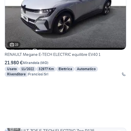
19
RENAULT Megane E-TECH ELECTRIC equilibre EV40 1
21.980 €
Mirandola
(
MO
)
Usato
11/2022
32977 Km
Elettrica
Automatico
Rivenditore
Franciosi Srl
13