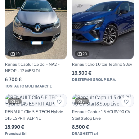
10
20
Renault Captur 1.5 dci - NAV. -
Renault Clio 1.0 tce Techno 90cv
NEOP. - 12 MESI DI
16.500 €
6.700 €
DE STEFANI GROUP S.P.A.
TONI AUTO MULTIMARCHE
19
24
RENAULT Clio 5 E-TECH Hybrid
Renault Captur 1.5 dCi 8V 90 CV
145 ESPRIT ALPINE
Start&Stop Live
18.990 €
8.500 €
Franciosi Srl
DRAGHETTI srl