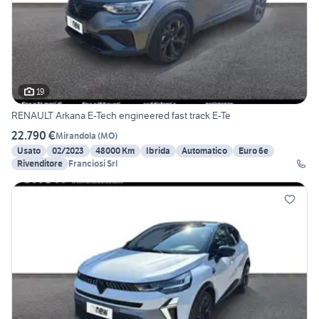
19
RENAULT Arkana E-Tech engineered fast track E-Te
22.790 €
Mirandola
(
MO
)
Usato
02/2023
48000 Km
Ibrida
Automatico
Euro 6e
Rivenditore
Franciosi Srl