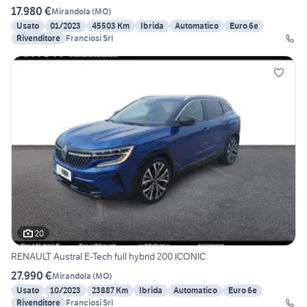
17.980 €
Mirandola
(
MO
)
Usato
01/2023
45503 Km
Ibrida
Automatico
Euro 6e
Rivenditore
Franciosi Srl
20
RENAULT Austral E-Tech full hybrid 200 ICONIC
27.990 €
Mirandola
(
MO
)
Usato
10/2023
23887 Km
Ibrida
Automatico
Euro 6e
Rivenditore
Franciosi Srl