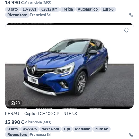
13.990 €
Mirandola
(
MO
)
Usato
10/2021
62812 Km
Ibrida
Automatico
Euro 6
Rivenditore
Franciosi Srl
20
RENAULT Captur TCE 100 GPL INTENS
15.890 €
Mirandola
(
MO
)
Usato
05/2023
94954 Km
Gpl
Manuale
Euro 6e
Rivenditore
Franciosi Srl