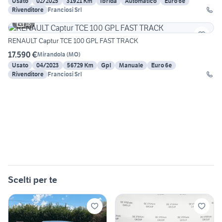
Usato
02/2025
31921 Km
Ibrida
Automatico
Euro 6e
Rivenditore
Franciosi Srl
18
RENAULT Captur TCE 100 GPL FAST TRACK
17.590 €
Mirandola
(
MO
)
Usato
04/2023
56729 Km
Gpl
Manuale
Euro 6e
Rivenditore
Franciosi Srl
Scelti per te