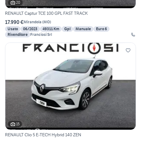
20
RENAULT Captur TCE 100 GPL FAST TRACK
17.990 €
Mirandola
(
MO
)
Usato
06/2023
49311 Km
Gpl
Manuale
Euro 6
Rivenditore
Franciosi Srl
15
RENAULT Clio 5 E-TECH Hybrid 140 ZEN