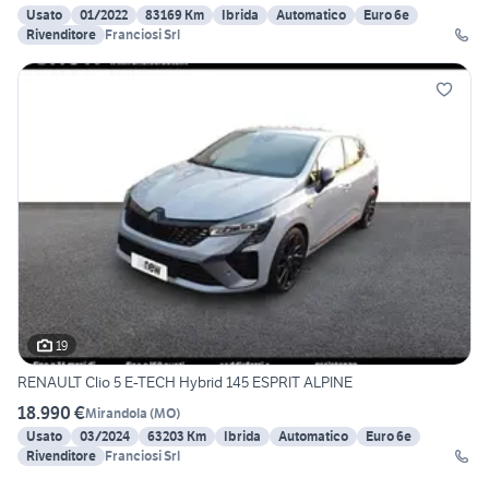
Usato
01/2022
83169 Km
Ibrida
Automatico
Euro 6e
Rivenditore
Franciosi Srl
19
RENAULT Clio 5 E-TECH Hybrid 145 ESPRIT ALPINE
18.990 €
Mirandola
(
MO
)
Usato
03/2024
63203 Km
Ibrida
Automatico
Euro 6e
Rivenditore
Franciosi Srl