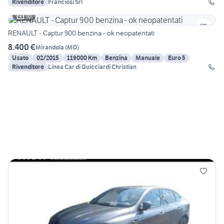
Rivenditore
Franciosi Srl
10
RENAULT - Captur 900 benzina - ok neopatentati
8.400 €
Mirandola
(
MO
)
Usato
02/2015
119000 Km
Benzina
Manuale
Euro 5
Rivenditore
Linea Car di Guicciardi Christian