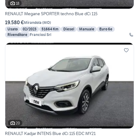
18
RENAULT Megane SPORTER techno Blue dCi 115
19.580 €
Mirandola
(
MO
)
Usato
02/2023
51664 Km
Diesel
Manuale
Euro 6e
Rivenditore
Franciosi Srl
20
RENAULT Kadjar INTENS Blue dCi 115 EDC MY21