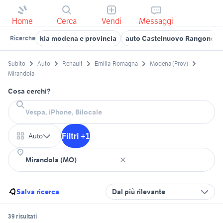
Home
Cerca
Vendi
Messaggi
kia modena e provincia
auto Castelnuovo Rangone
Ricerche
Subito
Auto
Renault
Emilia-Romagna
Modena (Prov)
Mirandola
Cosa cerchi?
Filtri +1
Auto
Salva ricerca
Dal più rilevante
39 risultati