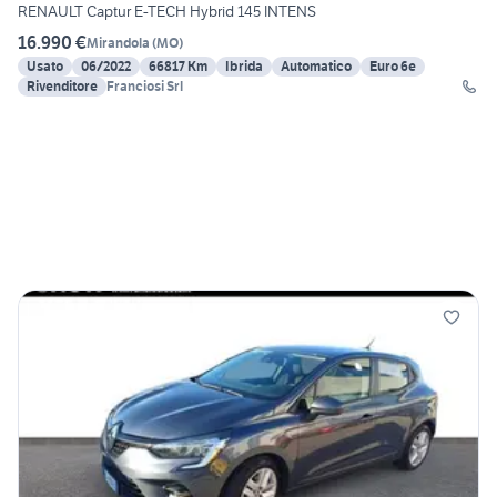
RENAULT Captur E-TECH Hybrid 145 INTENS
16.990 €
Mirandola
(
MO
)
Usato
06/2022
66817 Km
Ibrida
Automatico
Euro 6e
Rivenditore
Franciosi Srl