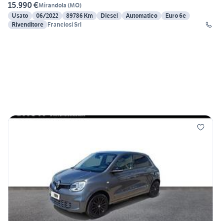
15.990 €
Mirandola
(
MO
)
Usato
06/2022
89786 Km
Diesel
Automatico
Euro 6e
Rivenditore
Franciosi Srl