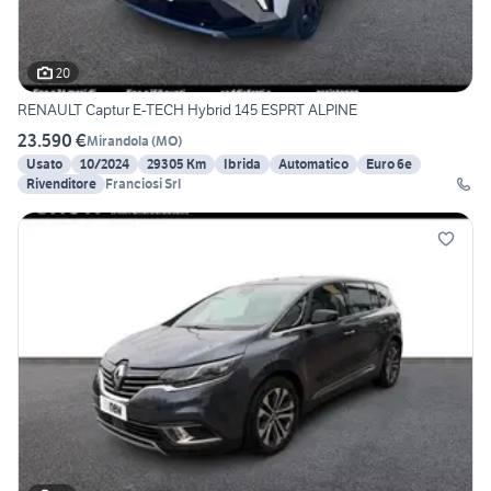
20
RENAULT Captur E-TECH Hybrid 145 ESPRT ALPINE
23.590 €
Mirandola
(
MO
)
Usato
10/2024
29305 Km
Ibrida
Automatico
Euro 6e
Rivenditore
Franciosi Srl