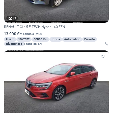
23
RENAULT Clio 5 E-TECH Hybrid 140 ZEN
13.990 €
Mirandola
(
MO
)
Usato
10/2022
60863 Km
Ibrida
Automatico
Euro 6e
Rivenditore
Franciosi Srl