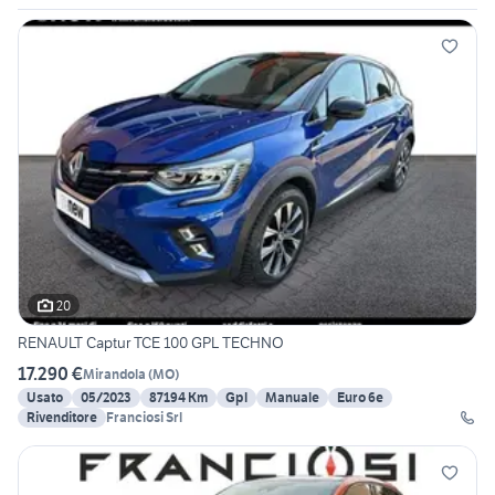
20
RENAULT Captur TCE 100 GPL TECHNO
17.290 €
Mirandola
(
MO
)
Usato
05/2023
87194 Km
Gpl
Manuale
Euro 6e
Rivenditore
Franciosi Srl