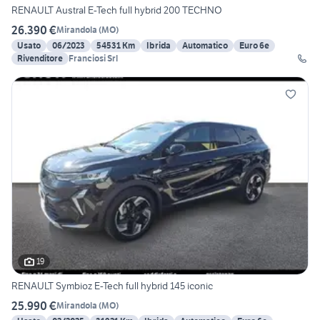
RENAULT Austral E-Tech full hybrid 200 TECHNO
26.390 €
Mirandola
(
MO
)
Usato
06/2023
54531 Km
Ibrida
Automatico
Euro 6e
Rivenditore
Franciosi Srl
19
RENAULT Symbioz E-Tech full hybrid 145 iconic
25.990 €
Mirandola
(
MO
)