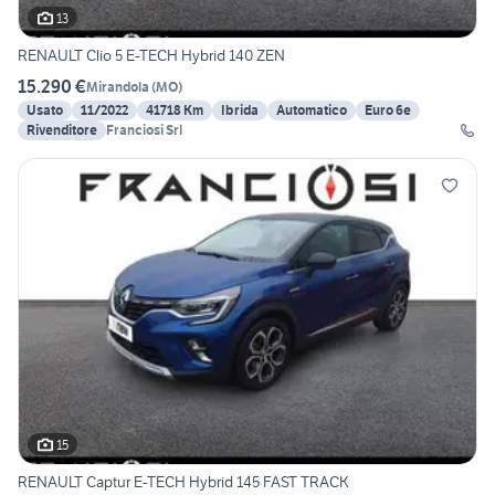
13
RENAULT Clio 5 E-TECH Hybrid 140 ZEN
15.290 €
Mirandola
(
MO
)
Usato
11/2022
41718 Km
Ibrida
Automatico
Euro 6e
Rivenditore
Franciosi Srl
15
RENAULT Captur E-TECH Hybrid 145 FAST TRACK