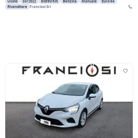
Usato
10/2022
80890 Km
Benzina
Manuale
Euro 6e
Rivenditore
Franciosi Srl