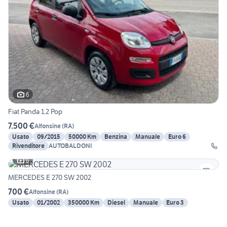
6
Fiat Panda 1.2 Pop
7.500 €
Alfonsine
(
RA
)
Usato
09/2015
50000 Km
Benzina
Manuale
Euro 6
Rivenditore
AUTOBALDONI
6
MERCEDES E 270 SW 2002
700 €
Alfonsine
(
RA
)
Usato
01/2002
350000 Km
Diesel
Manuale
Euro 3