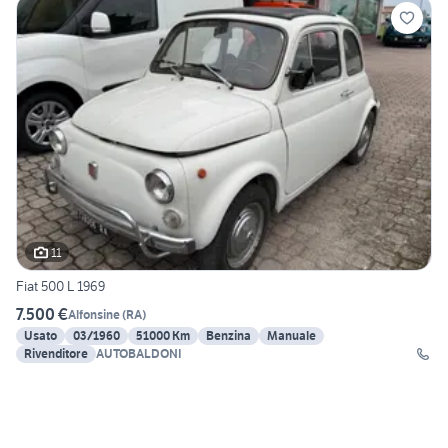
11
Fiat 500 L 1969
7.500 €
Alfonsine
(
RA
)
Usato
03/1960
51000 Km
Benzina
Manuale
Rivenditore
AUTOBALDONI