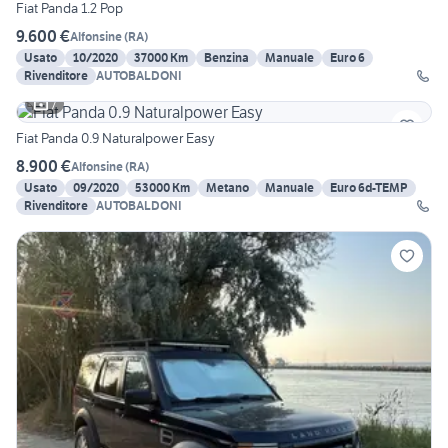
Fiat Panda 1.2 Pop
9.600 €
Alfonsine
(
RA
)
Usato
10/2020
37000 Km
Benzina
Manuale
Euro 6
Rivenditore
AUTOBALDONI
7
Fiat Panda 0.9 Naturalpower Easy
8.900 €
Alfonsine
(
RA
)
Usato
09/2020
53000 Km
Metano
Manuale
Euro 6d-TEMP
Rivenditore
AUTOBALDONI