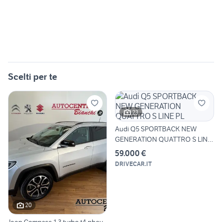
Scelti per te
23
Audi Q5 SPORTBACK NEW
GENERATION QUATTRO S LINE
PL
59.000 €
DRIVECAR.IT
20
Jeep Compass 1.3 turbo t4 phev