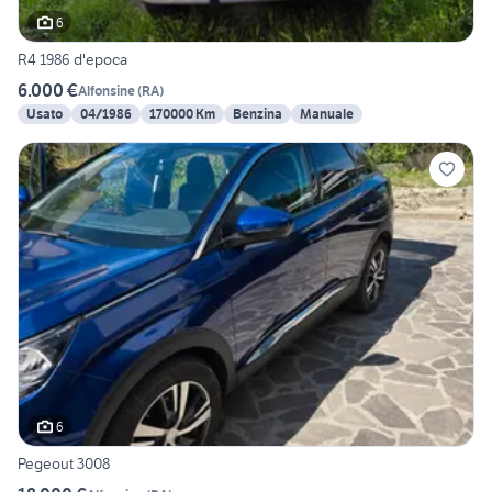
6
R4 1986 d'epoca
6.000 €
Alfonsine
(
RA
)
Usato
04/1986
170000 Km
Benzina
Manuale
6
Pegeout 3008