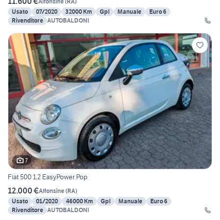
11.600 €
Alfonsine
(
RA
)
Usato
07/2020
32000 Km
Gpl
Manuale
Euro 6
Rivenditore
AUTOBALDONI
7
Fiat 500 1.2 EasyPower Pop
12.000 €
Alfonsine
(
RA
)
Usato
01/2020
46000 Km
Gpl
Manuale
Euro 6
Rivenditore
AUTOBALDONI