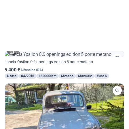
6
Lancia Ypsilon 0.9 openings edition 5 porte metano
5.400 €
Alfonsine
(
RA
)
Usato
04/2016
180000 Km
Metano
Manuale
Euro 6