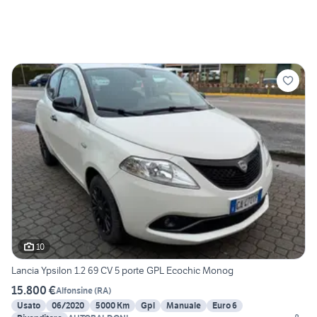
10
Lancia Ypsilon 1.2 69 CV 5 porte GPL Ecochic Monog
15.800 €
Alfonsine
(
RA
)
Usato
06/2020
5000 Km
Gpl
Manuale
Euro 6