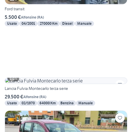
Ford transit
5.500 €
Alfonsine
(
RA
)
Usato
04/2001
270000 Km
Diesel
Manuale
5
Lancia Fulvia Montecarlo terza serie
29.500 €
Alfonsine
(
RA
)
Usato
02/1970
64000 Km
Benzina
Manuale