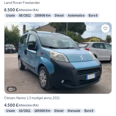
Land Rover Freelander
6.500 €
Alfonsine
(
RA
)
Usato
08/2012
200906 Km
Diesel
Automatico
Euro 5
6
Citroen Nemo 1.3 multijet anno 2011
4.500 €
Alfonsine
(
RA
)
Usato
10/2011
185000 Km
Diesel
Manuale
Euro 5