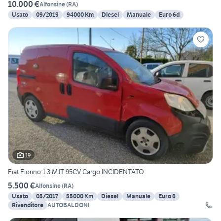
10.000 €
Alfonsine
(
RA
)
Usato
09/2019
94000 Km
Diesel
Manuale
Euro 6d
19
Fiat Fiorino 1.3 MJT 95CV Cargo INCIDENTATO
5.500 €
Alfonsine
(
RA
)
Usato
05/2017
55000 Km
Diesel
Manuale
Euro 6
Rivenditore
AUTOBALDONI