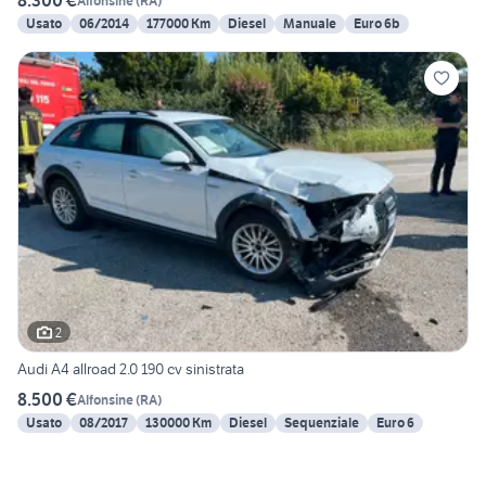
8.300 €
Alfonsine
(
RA
)
Usato
06/2014
177000 Km
Diesel
Manuale
Euro 6b
2
Audi A4 allroad 2.0 190 cv sinistrata
8.500 €
Alfonsine
(
RA
)
Usato
08/2017
130000 Km
Diesel
Sequenziale
Euro 6