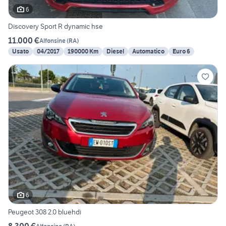
6
Discovery Sport R dynamic hse
11.000 €
Alfonsine
(
RA
)
Usato
04/2017
190000 Km
Diesel
Automatico
Euro 6
6
Peugeot 308 2.0 bluehdi