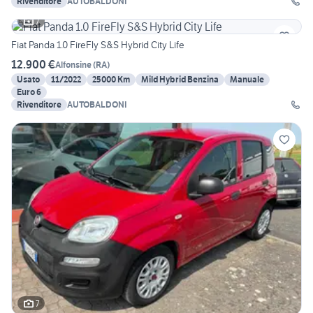
Rivenditore
AUTOBALDONI
7
Fiat Panda 1.0 FireFly S&S Hybrid City Life
12.900 €
Alfonsine
(
RA
)
Usato
11/2022
25000 Km
Mild Hybrid Benzina
Manuale
Euro 6
Rivenditore
AUTOBALDONI
7