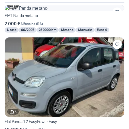
5
FIAT Panda metano
2.000 €
Alfonsine
(
RA
)
Usato
06/2007
250000 Km
Metano
Manuale
Euro 4
6
Fiat Panda 1.2 EasyPower Easy