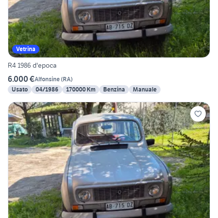
Vetrina
R4 1986 d'epoca
6.000 €
Alfonsine
(
RA
)
Usato
04/1986
170000 Km
Benzina
Manuale