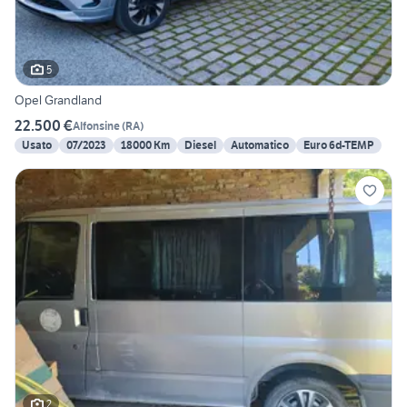
5
Opel Grandland
22.500 €
Alfonsine
(
RA
)
Usato
07/2023
18000 Km
Diesel
Automatico
Euro 6d-TEMP
2