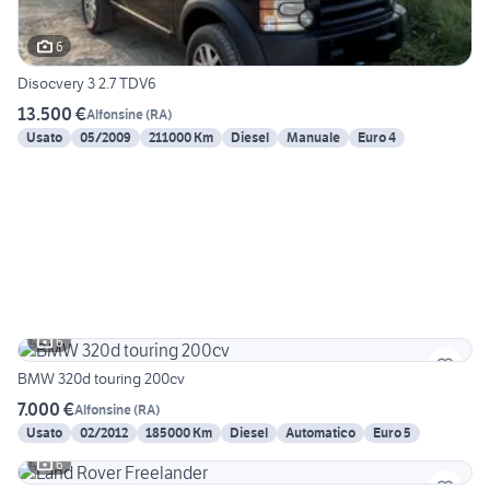
6
Disocvery 3 2.7 TDV6
13.500 €
Alfonsine
(
RA
)
Usato
05/2009
211000 Km
Diesel
Manuale
Euro 4
6
BMW 320d touring 200cv
7.000 €
Alfonsine
(
RA
)
Usato
02/2012
185000 Km
Diesel
Automatico
Euro 5
6