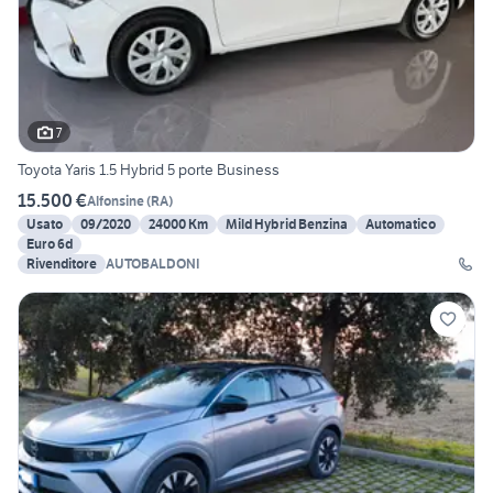
7
Toyota Yaris 1.5 Hybrid 5 porte Business
15.500 €
Alfonsine
(
RA
)
Usato
09/2020
24000 Km
Mild Hybrid Benzina
Automatico
Euro 6d
Rivenditore
AUTOBALDONI