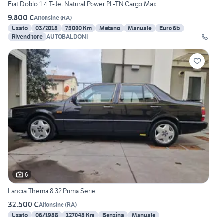
Fiat Doblo 1.4 T-Jet Natural Power PL-TN Cargo Max
9.800 €
Alfonsine
(
RA
)
Usato
03/2018
75000 Km
Metano
Manuale
Euro 6b
Rivenditore
AUTOBALDONI
6
Lancia Thema 8.32 Prima Serie
32.500 €
Alfonsine
(
RA
)
Usato
06/1988
127048 Km
Benzina
Manuale