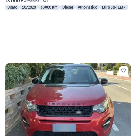
18.000 €
Alfonsine
(
RA
)
Usato
10/2020
63000 Km
Diesel
Automatico
Euro 6d-TEMP