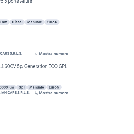
5 5 porte Allure
0 Km
Diesel
Manuale
Euro 6
Mostra numero
ARS S.R.L.S.
1.1 60CV 5p. Generation ECO GPL
0000 Km
Gpl
Manuale
Euro 5
Mostra numero
AN CARS S.R.L.S.