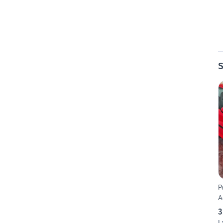
S
P
A
3
L