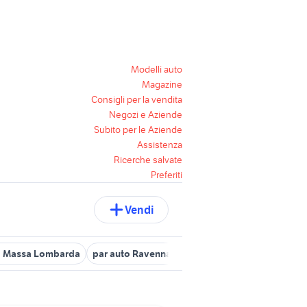
Modelli auto
Magazine
Consigli per la vendita
Negozi e Aziende
Subito per le Aziende
Assistenza
Ricerche salvate
Preferiti
Vendi
o Massa Lombarda
par auto Ravenna provincia
auto gpl Ravenna