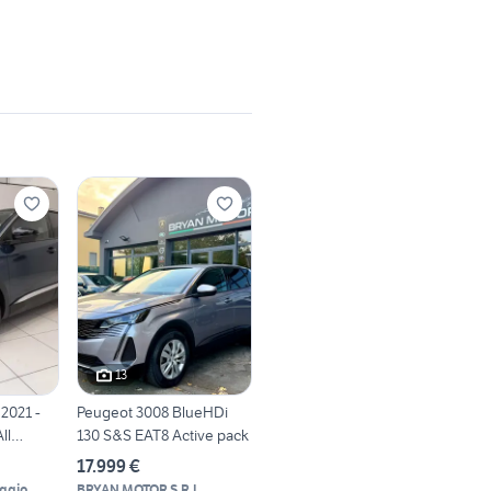
13
2021 -
Peugeot 3008 BlueHDi
ll
130 S&S EAT8 Active pack
17.999 €
ggio
BRYAN MOTOR S.R.L.