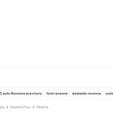
00 auto Ravenna provincia
ford ravenna
destauto ravenna
aut
gna
Ravenna (Prov)
Ravenna