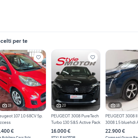
celti per te
19
20
18
eugeot 107 1.0 68CV 5p.
PEUGEOT 3008 PureTech
PEUGEOT 3008 II 
ccess
Turbo 130 S&S Active Pack
3008 1.5 bluehdi A
U52835
.400 €
16.000 €
22.900 €
a Prhilma Cars Srls
STYLE MOTOR
Campani Group Re