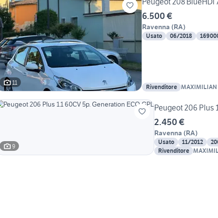
Peugeot 208 BlueHDi 7
6.500 €
Ravenna
(
RA
)
Usato
06/2018
16900
11
Rivenditore
MAXIMILIAN C
Peugeot 206 Plus 
2.450 €
Ravenna
(
RA
)
Usato
11/2012
20
9
Rivenditore
MAXIMILI