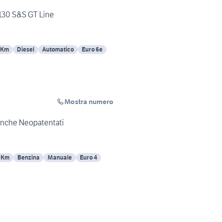
130 S&S GT Line
 Km
Diesel
Automatico
Euro 6e
Mostra numero
 anche Neopatentati
 Km
Benzina
Manuale
Euro 4