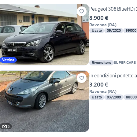
Peugeot 308 BlueHDi 
8.900 €
Ravenna
(
RA
)
Usato
09/2020
99000
Vetrina
Rivenditore
SUPER CARS
in condizioni perfette
3.200 €
Ravenna
(
RA
)
Usato
03/2009
88000
6