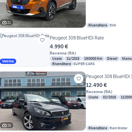
21
Rivenditore
SVA
Peugeot 308 BlueHDi Rate
4.990 €
Ravenna
(
RA
)
Usato
11/2015
190000 Km
Diesel
Manu
Vetrina
Rivenditore
SUPER CARS
Peugeot 308 BlueHDi 
12.490 €
Ravenna
(
RA
)
Usato
02/2018
11200
29
Rivenditore
Ram Motor