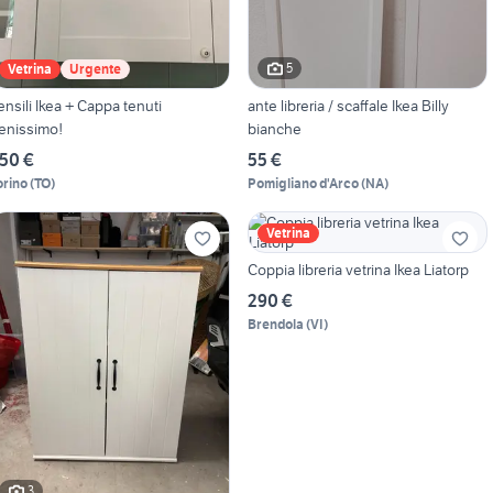
5
Vetrina
Urgente
ensili Ikea + Cappa tenuti
ante libreria / scaffale Ikea Billy
enissimo!
bianche
50 €
55 €
orino
(
TO
)
Pomigliano d'Arco
(
NA
)
Vetrina
Coppia libreria vetrina Ikea Liatorp
290 €
Brendola
(
VI
)
3