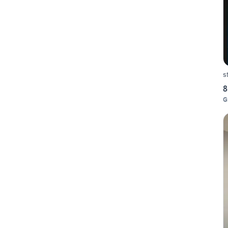
s
8
G