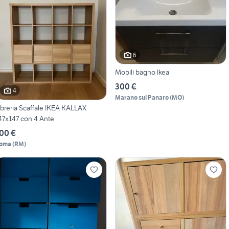
6
Mobili bagno Ikea
300 €
4
Marano sul Panaro
(
MO
)
ibreria Scaffale IKEA KALLAX
47x147 con 4 Ante
00 €
oma
(
RM
)