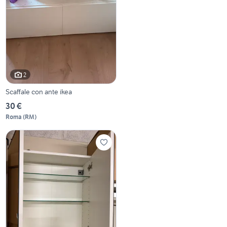
2
Scaffale con ante ikea
30 €
Roma
(
RM
)