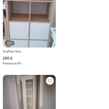
2
Scaffale Ikea
100 €
Ponsacco
(
PI
)