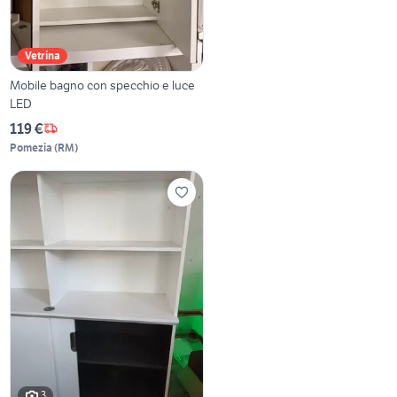
Vetrina
Mobile bagno con specchio e luce
LED
119 €
Pomezia
(
RM
)
3