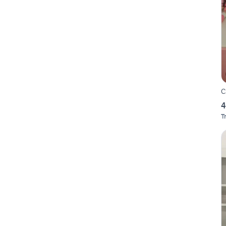
C
4
T