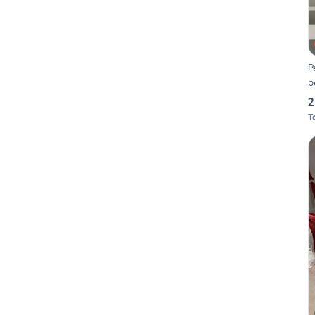
P
b
2
T