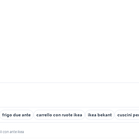
frigo due ante
carrello con ruote ikea
ikea bekant
cuscini pe
li con ante ikea