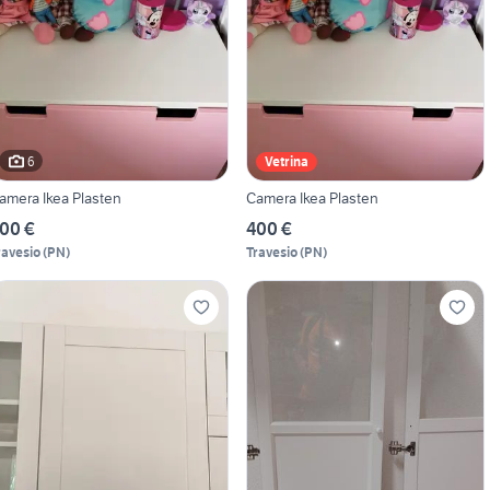
6
Vetrina
amera Ikea Plasten
Camera Ikea Plasten
00 €
400 €
ravesio
(
PN
)
Travesio
(
PN
)