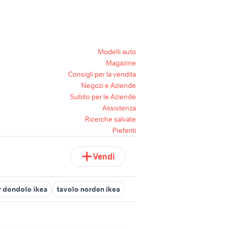
Modelli auto
Magazine
Consigli per la vendita
Negozi e Aziende
Subito per le Aziende
Assistenza
Ricerche salvate
Preferiti
Vendi
r dondolo ikea
tavolo norden ikea
armadio tessuto ikea
cavall