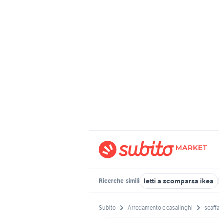
letti a scomparsa ikea
Ricerche
simili
Subito
Arredamento e casalinghi
scaffa