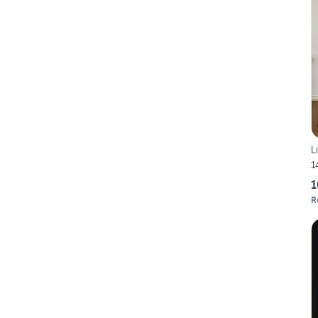
L
1
1
R