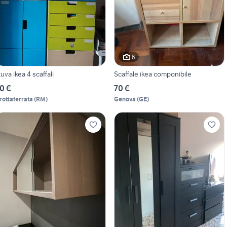
6
tuva ikea 4 scaffali
Scaffale ikea componibile
0 €
70 €
rottaferrata
(
RM
)
Genova
(
GE
)