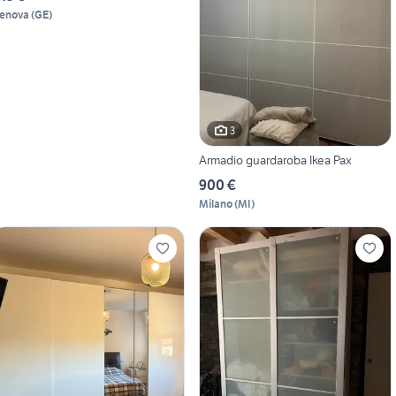
enova
(
GE
)
3
Armadio guardaroba Ikea Pax
900 €
Milano
(
MI
)