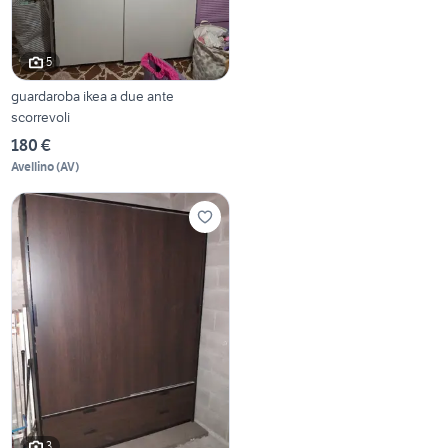
5
guardaroba ikea a due ante
scorrevoli
180 €
Avellino
(
AV
)
3