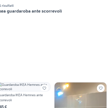
1 risultati
kea guardaroba ante scorrevoli
uardaroba IKEA Hemnes ante
correvoli
45 €