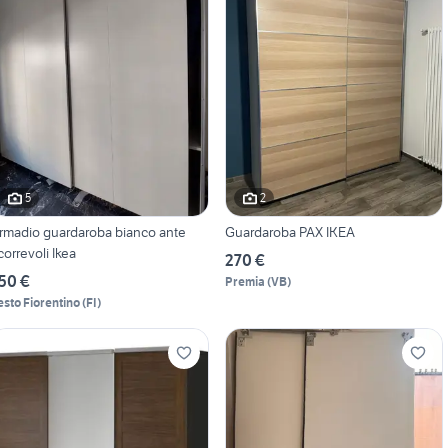
5
2
rmadio guardaroba bianco ante
Guardaroba PAX IKEA
correvoli Ikea
270 €
50 €
Premia
(
VB
)
esto Fiorentino
(
FI
)