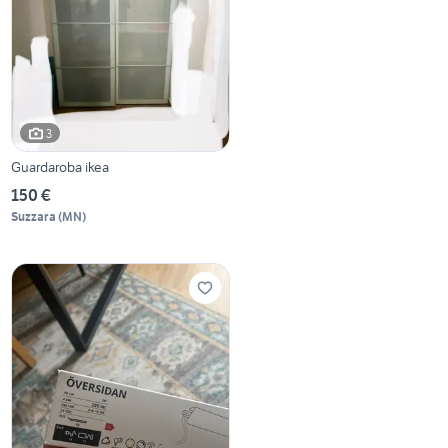
3
Guardaroba ikea
150 €
Suzzara
(
MN
)