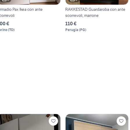
rmadio Pax Ikea con ante
RAKKESTAD Guardaroba con ante
correvoli
scorrevoli, marrone
00 €
110 €
orino
(
TO
)
Perugia
(
PG
)