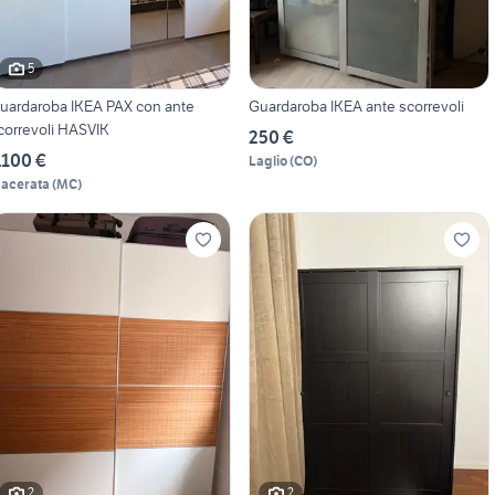
5
uardaroba IKEA PAX con ante
Guardaroba IKEA ante scorrevoli
correvoli HASVIK
250 €
.100 €
Laglio
(
CO
)
acerata
(
MC
)
2
2