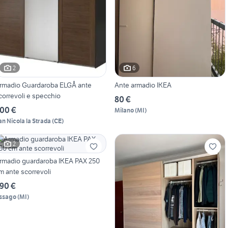
2
6
rmadio Guardaroba ELGÅ ante
Ante armadio IKEA
correvoli e specchio
80 €
00 €
Milano
(
MI
)
an Nicola la Strada
(
CE
)
2
rmadio guardaroba IKEA PAX 250
m ante scorrevoli
90 €
ssago
(
MI
)