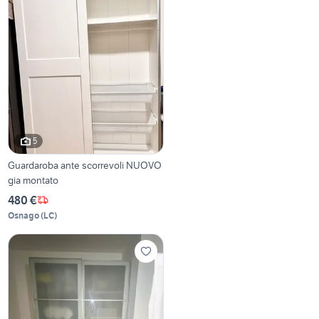
5
Guardaroba ante scorrevoli NUOVO
gia montato
480 €
Osnago
(
LC
)