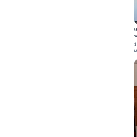
G
s
1
M