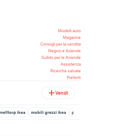
Modelli auto
Magazine
Consigli per la vendita
Negozi e Aziende
Subito per le Aziende
Assistenza
Ricerche salvate
Preferiti
Vendi
melltorp ikea
mobili grezzi ikea
pannello porta tv ikea
cuscini