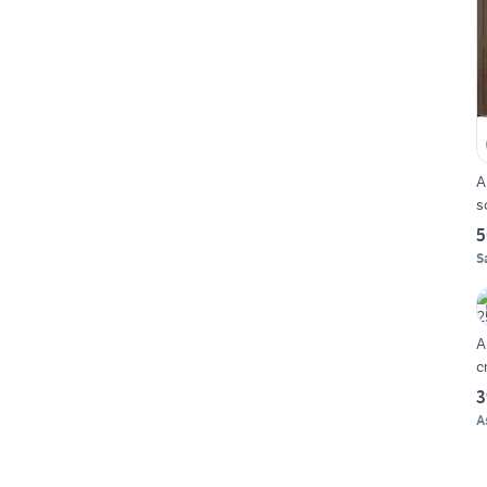
A
s
5
S
A
c
3
A