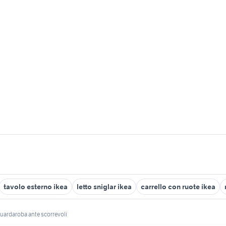
tavolo esterno ikea
letto sniglar ikea
carrello con ruote ikea
guardaroba ante scorrevoli