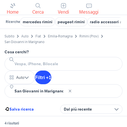
Home
Cerca
Vendi
Messaggi
mercedes rimini
peugeot rimini
radio accessori aut
Ricerche
Subito
Auto
Fiat
Emilia-Romagna
Rimini (Prov)
San Giovanni in Marignano
Cosa cerchi?
Filtri +1
Auto
Salva ricerca
Dal più recente
4 risultati