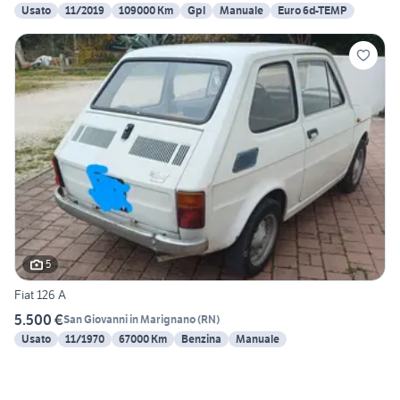
Usato
11/2019
109000 Km
Gpl
Manuale
Euro 6d-TEMP
5
Fiat 126 A
5.500 €
San Giovanni in Marignano
(
RN
)
Usato
11/1970
67000 Km
Benzina
Manuale