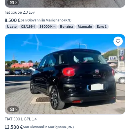
6
fiat coupe 2.0 16v
8.500 €
San Giovanni in Marignano
(
RN
)
Usato
08/1994
86000 Km
Benzina
Manuale
Euro 1
6
FIAT 500 L GPL 1.4
12.500 €
San Giovanni in Marignano
(
RN
)