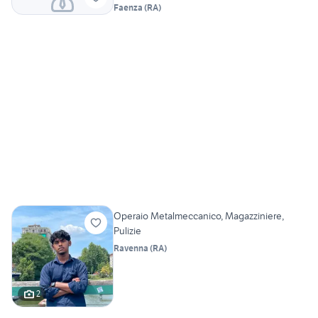
Faenza
(
RA
)
Operaio Metalmeccanico, Magazziniere,
Pulizie
Ravenna
(
RA
)
2