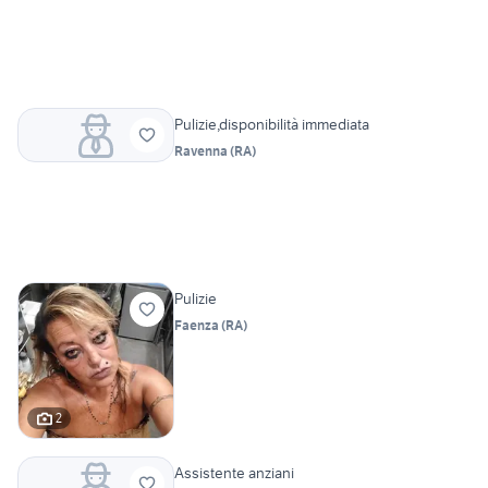
Pulizie,disponibilità immediata
Ravenna
(
RA
)
Pulizie
Faenza
(
RA
)
2
Assistente anziani