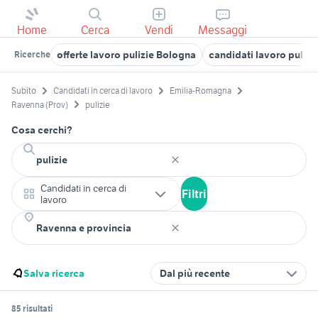
Home
Cerca
Vendi
Messaggi
offerte lavoro pulizie Bologna
candidati lavoro puliz
Ricerche
Subito
Candidati in cerca di lavoro
Emilia-Romagna
Ravenna (Prov)
pulizie
Cosa cerchi?
Candidati in cerca di
Filtri
lavoro
Salva ricerca
Dal più recente
85 risultati