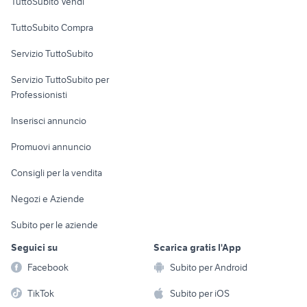
TuttoSubito Vendi
barista torino
Napoli provincia
Uffici e Locali
TuttoSubito Compra
commerciali
Servizio TuttoSubito
elettronica
per la casa e la
sports e hobby
Servizio TuttoSubito per
persona
Informatica
Animali
Professionisti
Arredamento e
Console e
Accessori per
Casalinghi
Inserisci annuncio
Videogiochi
animali
Elettrodomestici
Promuovi annuncio
Audio/Video
Musica e Film
Giardino e Fai da te
Consigli per la vendita
Fotografia
Libri e Riviste
Abbigliamento e
Negozi e Aziende
Telefonia
Strumenti Musicali
Accessori
Subito per le aziende
Sports
Tutto per i bambini
Seguici su
Scarica gratis l'App
Biciclette
Facebook
Subito per Android
Collezionismo
TikTok
Subito per iOS