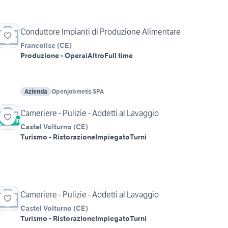
Conduttore Impianti di Produzione Alimentare
Francolise
(
CE
)
Produzione - Operai
Altro
Full time
Azienda
Openjobmetis SPA
Cameriere - Pulizie - Addetti al Lavaggio
Vetrina
Castel Volturno
(
CE
)
Turismo - Ristorazione
Impiegato
Turni
Cameriere - Pulizie - Addetti al Lavaggio
Castel Volturno
(
CE
)
Turismo - Ristorazione
Impiegato
Turni