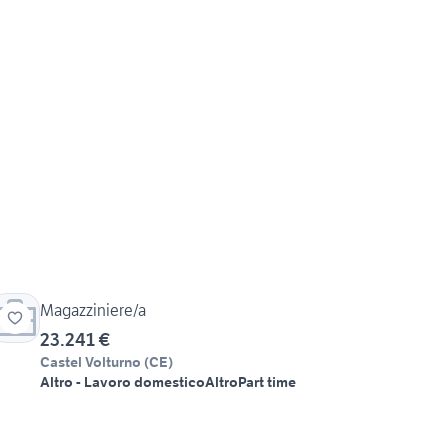
Magazziniere/a
23.241 €
Castel Volturno
(
CE
)
Altro - Lavoro domestico
Altro
Part time