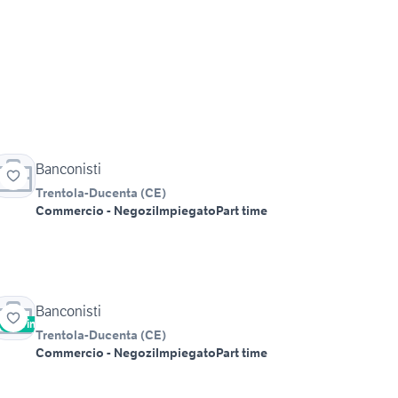
Banconisti
Trentola-Ducenta
(
CE
)
Commercio - Negozi
Impiegato
Part time
Banconisti
Vetrina
Trentola-Ducenta
(
CE
)
Commercio - Negozi
Impiegato
Part time