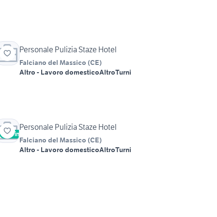
Personale Pulizia Staze Hotel
Falciano del Massico
(
CE
)
Altro - Lavoro domestico
Altro
Turni
Personale Pulizia Staze Hotel
Vetrina
Falciano del Massico
(
CE
)
Altro - Lavoro domestico
Altro
Turni