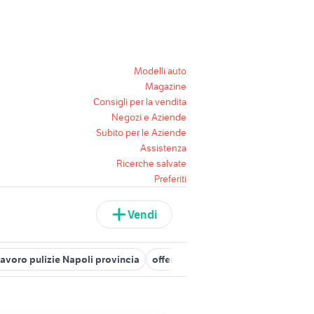
Modelli auto
Magazine
Consigli per la vendita
Negozi e Aziende
Subito per le Aziende
Assistenza
Ricerche salvate
Preferiti
Vendi
lavoro pulizie Napoli provincia
offerte lavoro pulizie Napoli
cerc