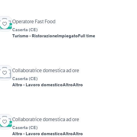
Operatore Fast Food
Vetrina
Caserta
(
CE
)
Turismo - Ristorazione
Impiegato
Full time
Collaboratrice domestica ad ore
Caserta
(
CE
)
Altro - Lavoro domestico
Altro
Altro
Collaboratrice domestica ad ore
Vetrina
Caserta
(
CE
)
Altro - Lavoro domestico
Altro
Altro