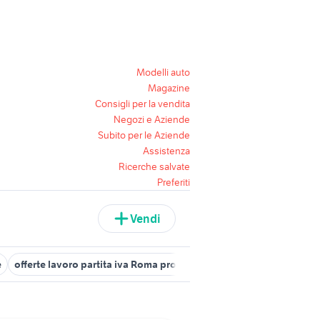
Modelli auto
Magazine
Consigli per la vendita
Negozi e Aziende
Subito per le Aziende
Assistenza
Ricerche salvate
Preferiti
Vendi
e
offerte lavoro partita iva Roma provincia
candidati lavoro puli