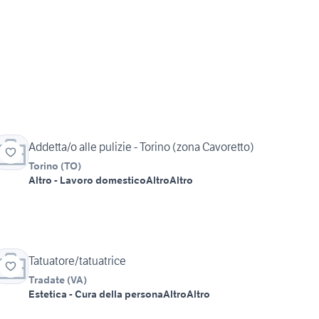
Addetta/o alle pulizie - Torino (zona Cavoretto)
Torino
(
TO
)
Altro - Lavoro domestico
Altro
Altro
Tatuatore/tatuatrice
Tradate
(
VA
)
Estetica - Cura della persona
Altro
Altro