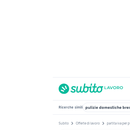
pulizie domestiche bre
Ricerche
simili
Subito
Offerte di lavoro
partita iva per p