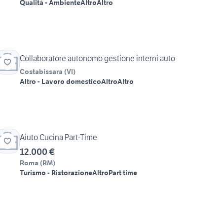
Qualità - Ambiente
Altro
Altro
Collaboratore autonomo gestione interni auto
Costabissara
(
VI
)
Altro - Lavoro domestico
Altro
Altro
Aiuto Cucina Part-Time
12.000 €
Roma
(
RM
)
Turismo - Ristorazione
Altro
Part time