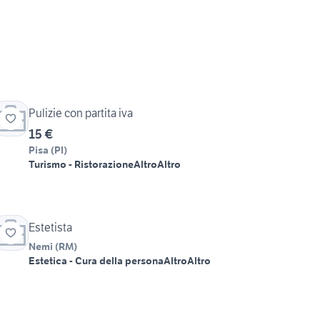
Pulizie con partita iva
15 €
Pisa
(
PI
)
Turismo - Ristorazione
Altro
Altro
Estetista
Nemi
(
RM
)
Estetica - Cura della persona
Altro
Altro