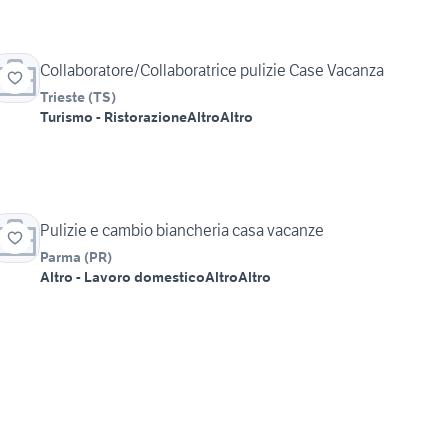
Collaboratore/Collaboratrice pulizie Case Vacanza
Trieste
(
TS
)
Turismo - Ristorazione
Altro
Altro
Pulizie e cambio biancheria casa vacanze
Parma
(
PR
)
Altro - Lavoro domestico
Altro
Altro