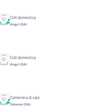
Coll domestica
Vetrina
Angri
(
SA
)
Coll domestica
Angri
(
SA
)
Cameriera di sala
Vetrina
Salerno
(
SA
)