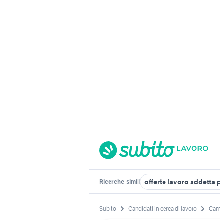
offerte lavoro addetta 
Ricerche
simili
Subito
Candidati in cerca di lavoro
Cam