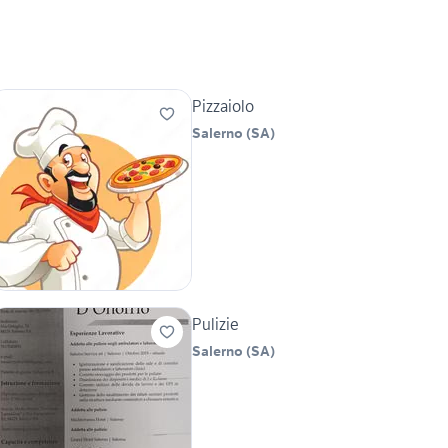
Pizzaiolo
Salerno
(
SA
)
Pulizie
Salerno
(
SA
)