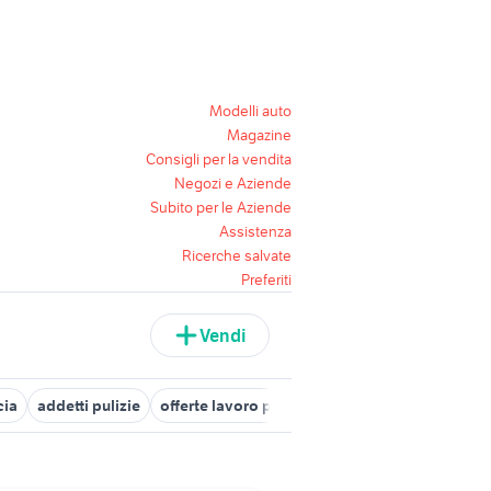
Modelli auto
Magazine
Consigli per la vendita
Negozi e Aziende
Subito per le Aziende
Assistenza
Ricerche salvate
Preferiti
Vendi
cia
addetti pulizie
offerte lavoro pulizie domestiche Napoli prov