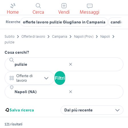
Home
Cerca
Vendi
Messaggi
offerte lavoro pulizie Giugliano in Campania
candidati
Ricerche
Subito
Offerte di lavoro
Campania
Napoli (Prov)
Napoli
pulizie
Cosa cerchi?
Offerte di
Filtri
lavoro
Salva ricerca
Dal più recente
121 risultati