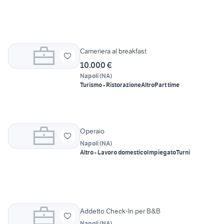
Cameriera al breakfast
10.000 €
Napoli
(
NA
)
Turismo - Ristorazione
Altro
Part time
Operaio
Napoli
(
NA
)
Altro - Lavoro domestico
Impiegato
Turni
Addetto Check-In per B&B
Napoli
(
NA
)