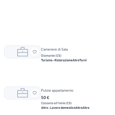
Cameriere di Sala
Diamante
(
CS
)
Turismo - Ristorazione
Altro
Turni
Pulizie appartamento
50 €
Cassano all'Ionio
(
CS
)
Altro - Lavoro domestico
Altro
Altro