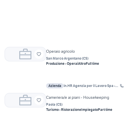
Operaio agricolo
San Marco Argentano
(
CS
)
Produzione - Operai
Altro
Full time
Azienda
in.HR Agenzia per il Lavoro Spa -
Cosenza
Cameriera/e ai piani - Housekeeping
Paola
(
CS
)
Turismo - Ristorazione
Impiegato
Part time