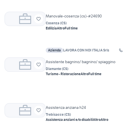
Manovale-cosenza (cs)-#24690
Cosenza
(
CS
)
Edilizia
Altro
Full time
Azienda
LAVORA CON NOI ITALIA Srls
Assistente bagnino/ bagnino/ spiaggino
Diamante
(
CS
)
Turismo - Ristorazione
Altro
Full time
Assistenza anziana h24
Trebisacce
(
CS
)
Assistenza anziani e/o disabili
Altro
Altro