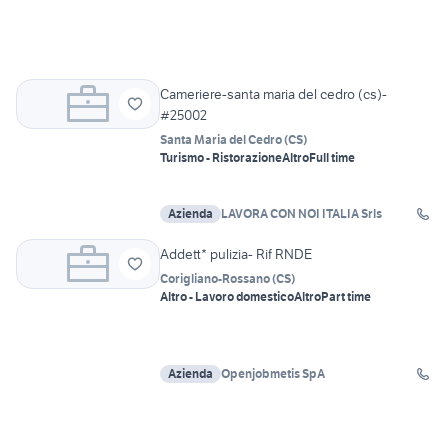
Cameriere-santa maria del cedro (cs)-
#25002
Santa Maria del Cedro
(
CS
)
Turismo - Ristorazione
Altro
Full time
Azienda
LAVORA CON NOI ITALIA Srls
Addett* pulizia- Rif RNDE
Corigliano-Rossano
(
CS
)
Altro - Lavoro domestico
Altro
Part time
Azienda
Openjobmetis SpA