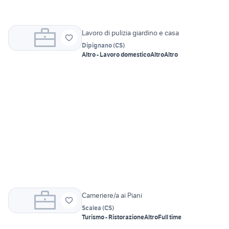
Lavoro di pulizia giardino e casa
Dipignano
(
CS
)
Altro - Lavoro domestico
Altro
Altro
Cameriere/a ai Piani
Scalea
(
CS
)
Turismo - Ristorazione
Altro
Full time