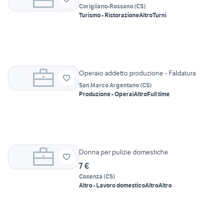
Corigliano-Rossano
(
CS
)
Turismo - Ristorazione
Altro
Turni
Operaio addetto produzione - Faldatura
San Marco Argentano
(
CS
)
Produzione - Operai
Altro
Full time
Donna per pulizie domestiche
7 €
Cosenza
(
CS
)
Altro - Lavoro domestico
Altro
Altro