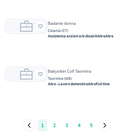
Badante donna
Catania
(
CT
)
Assistenza anziani e/o disabili
Altro
Altro
Babysitter Colf Taormina
Taormina
(
ME
)
Altro - Lavoro domestico
Altro
Full time
1
2
3
4
5