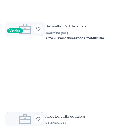
Babysitter Colf Taormina
Vetrina
Taormina
(
ME
)
Altro - Lavoro domestico
Altro
Full time
Addetto/a alle colazioni
Palermo
(
PA
)