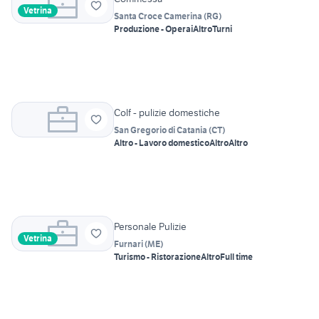
Vetrina
Santa Croce Camerina
(
RG
)
Produzione - Operai
Altro
Turni
Colf - pulizie domestiche
San Gregorio di Catania
(
CT
)
Altro - Lavoro domestico
Altro
Altro
Personale Pulizie
Vetrina
Furnari
(
ME
)
Turismo - Ristorazione
Altro
Full time