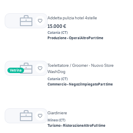
Addetta pulizia hotel 4stelle
15.000 €
Catania
(
CT
)
Produzione - Operai
Altro
Part time
Toelettatore / Groomer - Nuovo Store
Vetrina
WashDog
Catania
(
CT
)
Commercio - Negozi
Impiegato
Part time
Giardiniere
Mineo
(
CT
)
Turismo - Ristorazione
Altro
Full time