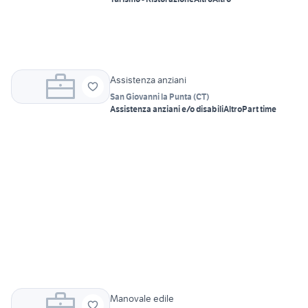
Assistenza anziani
San Giovanni la Punta
(
CT
)
Assistenza anziani e/o disabili
Altro
Part time
Manovale edile