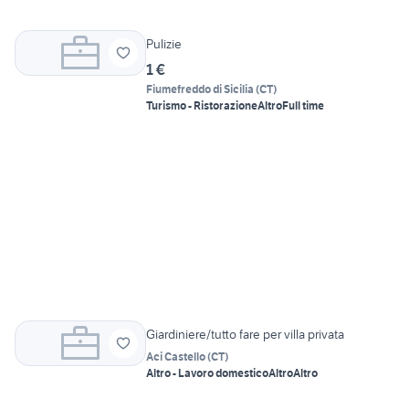
Pulizie
1 €
Fiumefreddo di Sicilia
(
CT
)
Turismo - Ristorazione
Altro
Full time
Giardiniere/tutto fare per villa privata
Aci Castello
(
CT
)
Altro - Lavoro domestico
Altro
Altro