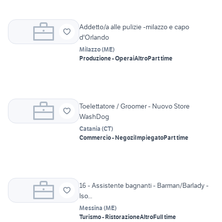
Addetto/a alle pulizie -milazzo e capo
d'Orlando
Milazzo
(
ME
)
Produzione - Operai
Altro
Part time
Toelettatore / Groomer - Nuovo Store
WashDog
Catania
(
CT
)
Commercio - Negozi
Impiegato
Part time
16 - Assistente bagnanti - Barman/Barlady -
Iso...
Messina
(
ME
)
Turismo - Ristorazione
Altro
Full time