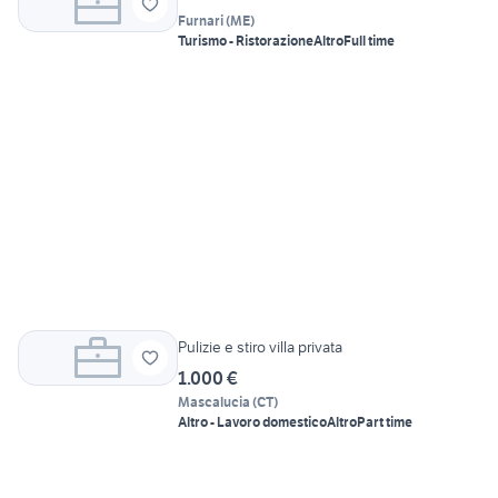
Furnari
(
ME
)
Turismo - Ristorazione
Altro
Full time
Pulizie e stiro villa privata
1.000 €
Mascalucia
(
CT
)
Altro - Lavoro domestico
Altro
Part time