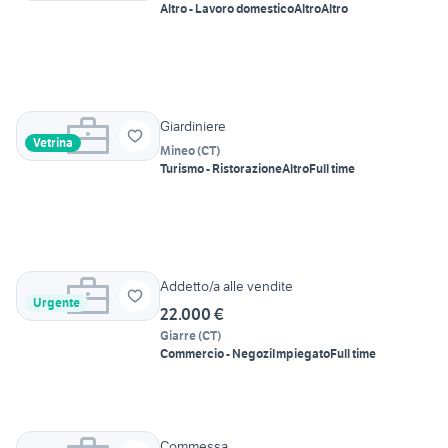
Altro - Lavoro domestico
Altro
Altro
Giardiniere
Vetrina
Mineo
(
CT
)
Turismo - Ristorazione
Altro
Full time
Addetto/a alle vendite
Urgente
22.000 €
Giarre
(
CT
)
Commercio - Negozi
Impiegato
Full time
Commessa