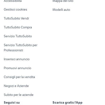
Accessibilità
Mappa del sito
Loft, mansarde e
lavoro vigilanza roma
provincia
provincia
Veicoli commerciali
altro
Gestisci cookies
Modelli auto
candidati lavoro badanti
servizi estetista
Case vacanza
TuttoSubito Vendi
Uffici e Locali
TuttoSubito Compra
commerciali
Servizio TuttoSubito
elettronica
per la casa e la
sports e hobby
Servizio TuttoSubito per
persona
Informatica
Animali
Professionisti
Arredamento e
Console e
Accessori per
Casalinghi
Inserisci annuncio
Videogiochi
animali
Elettrodomestici
Promuovi annuncio
Audio/Video
Musica e Film
Giardino e Fai da te
Consigli per la vendita
Fotografia
Libri e Riviste
Abbigliamento e
Negozi e Aziende
Telefonia
Strumenti Musicali
Accessori
Subito per le aziende
Sports
Tutto per i bambini
Seguici su
Scarica gratis l'App