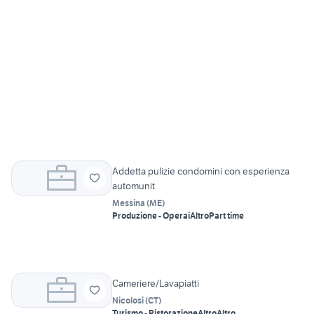
Addetta pulizie condomini con esperienza
automunit
Messina
(
ME
)
Produzione - Operai
Altro
Part time
Cameriere/Lavapiatti
Nicolosi
(
CT
)
Turismo - Ristorazione
Altro
Altro