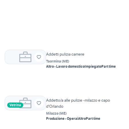
Addetti pulizia camere
Taormina
(
ME
)
Altro - Lavoro domestico
Impiegato
Part time
Addetto/a alle pulizie -milazzo e capo
Vetrina
d'Orlando
Milazzo
(
ME
)
Produzione - Operai
Altro
Part time