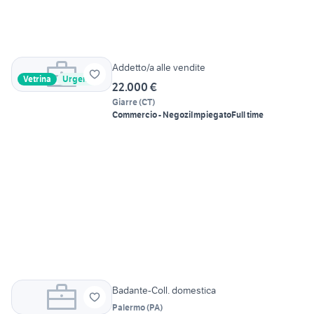
Addetto/a alle vendite
Vetrina
Urgente
22.000 €
Giarre
(
CT
)
Commercio - Negozi
Impiegato
Full time
Badante-Coll. domestica
Palermo
(
PA
)