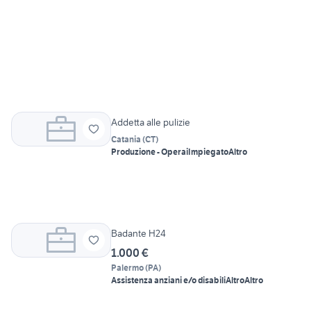
Addetta alle pulizie
Catania
(
CT
)
Produzione - Operai
Impiegato
Altro
Badante H24
1.000 €
Palermo
(
PA
)
Assistenza anziani e/o disabili
Altro
Altro