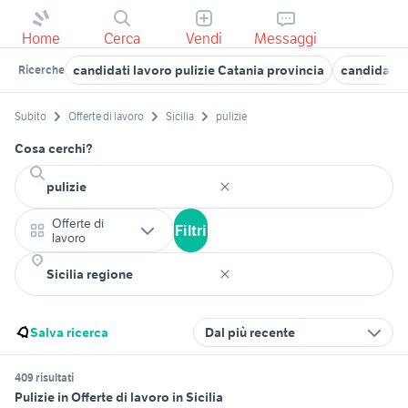
Home
Cerca
Vendi
Messaggi
candidati lavoro pulizie Catania provincia
candidati l
Ricerche
Subito
Offerte di lavoro
Sicilia
pulizie
Cosa cerchi?
Offerte di
Filtri
lavoro
Salva ricerca
Dal più recente
409 risultati
Pulizie in Offerte di lavoro in Sicilia