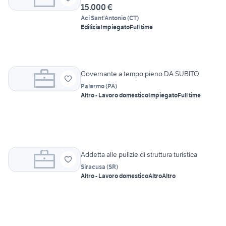
15.000 €
Aci Sant'Antonio
(
CT
)
Edilizia
Impiegato
Full time
Governante a tempo pieno DA SUBITO
Palermo
(
PA
)
Altro - Lavoro domestico
Impiegato
Full time
Addetta alle pulizie di struttura turistica
Siracusa
(
SR
)
Altro - Lavoro domestico
Altro
Altro