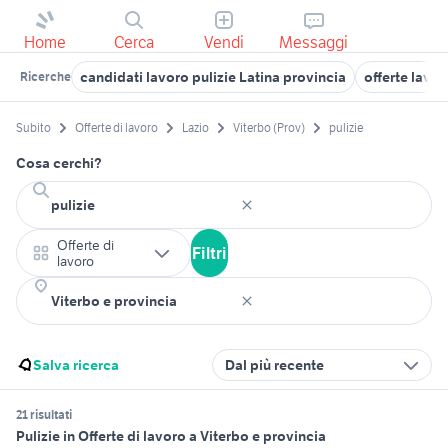
Home
Cerca
Vendi
Messaggi
candidati lavoro pulizie Latina provincia
offerte lavo
Ricerche
Subito
Offerte di lavoro
Lazio
Viterbo (Prov)
pulizie
Cosa cerchi?
Offerte di
Filtri
lavoro
Salva ricerca
Dal più recente
21 risultati
Pulizie in Offerte di lavoro a Viterbo e provincia