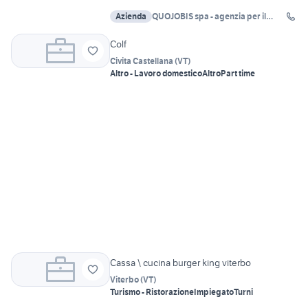
Azienda
QUOJOBIS spa - agenzia per il
lavoro Roma
Colf
Civita Castellana
(
VT
)
Altro - Lavoro domestico
Altro
Part time
Cassa \ cucina burger king viterbo
Viterbo
(
VT
)
Turismo - Ristorazione
Impiegato
Turni