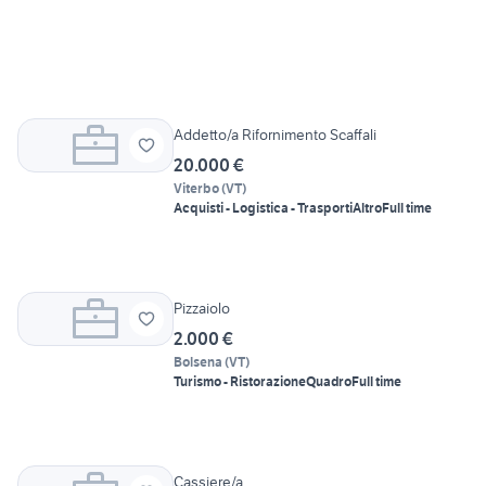
Addetto/a Rifornimento Scaffali
20.000 €
Viterbo
(
VT
)
Acquisti - Logistica - Trasporti
Altro
Full time
Pizzaiolo
2.000 €
Bolsena
(
VT
)
Turismo - Ristorazione
Quadro
Full time
Cassiere/a