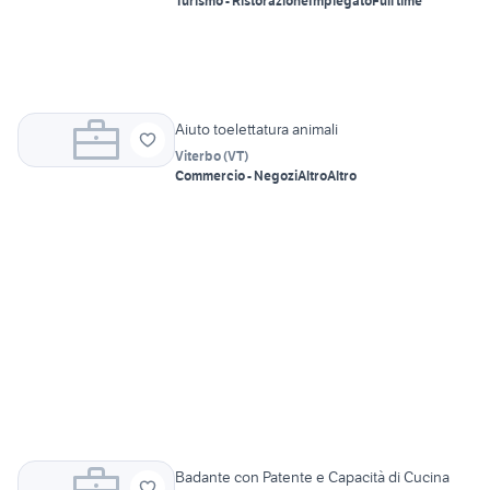
Turismo - Ristorazione
Impiegato
Full time
Aiuto toelettatura animali
Viterbo
(
VT
)
Commercio - Negozi
Altro
Altro
Badante con Patente e Capacità di Cucina