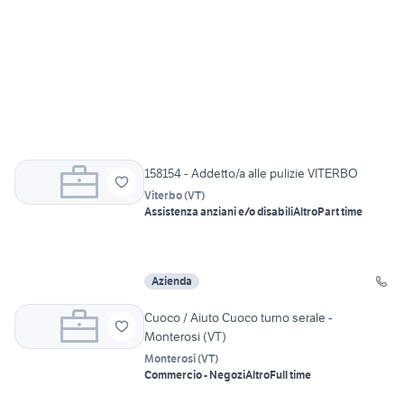
158154 - Addetto/a alle pulizie VITERBO
Viterbo
(
VT
)
Assistenza anziani e/o disabili
Altro
Part time
Azienda
Cuoco / Aiuto Cuoco turno serale -
Monterosi (VT)
Monterosi
(
VT
)
Commercio - Negozi
Altro
Full time