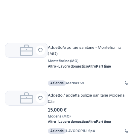
Addetto/a pulizie sanitarie - Montefiorino
(MO)
Montefiorino
(
MO
)
Altro - Lavoro domestico
Altro
Part time
Azienda
Markas Srl
Addetto / addetta pulizie sanitarie Modena
035
15.000 €
Modena
(
MO
)
Altro - Lavoro domestico
Altro
Part time
Azienda
LAVOROPIU' SpA