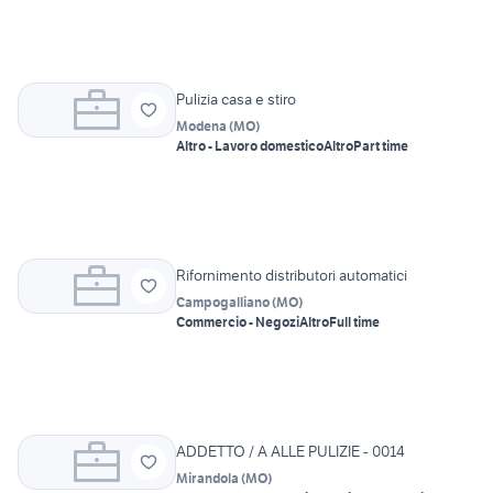
Pulizia casa e stiro
Modena
(
MO
)
Altro - Lavoro domestico
Altro
Part time
Rifornimento distributori automatici
Campogalliano
(
MO
)
Commercio - Negozi
Altro
Full time
ADDETTO / A ALLE PULIZIE - 0014
Mirandola
(
MO
)