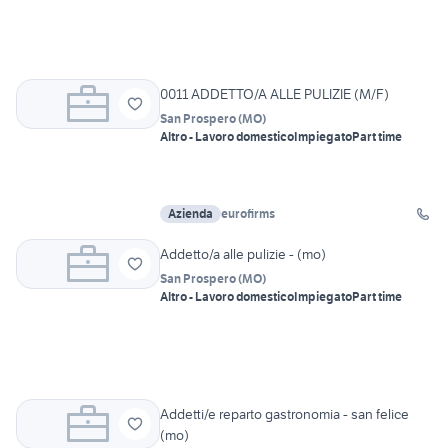
0011 ADDETTO/A ALLE PULIZIE (M/F)
San Prospero
(
MO
)
Altro - Lavoro domestico
Impiegato
Part time
Azienda
eurofirms
Addetto/a alle pulizie - (mo)
San Prospero
(
MO
)
Altro - Lavoro domestico
Impiegato
Part time
Addetti/e reparto gastronomia - san felice
(mo)