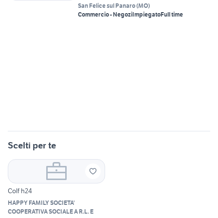
San Felice sul Panaro
(
MO
)
Commercio - Negozi
Impiegato
Full time
Scelti per te
Colf h24
HAPPY FAMILY SOCIETA'
COOPERATIVA SOCIALE A R.L. E