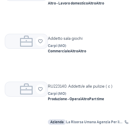
Altro - Lavoro domestico
Altro
Altro
Addetto sala giochi
Carpi
(
MO
)
Commerciale
Altro
Altro
RU223140: Addetti/e alle pulizie ( c )
Carpi
(
MO
)
Produzione - Operai
Altro
Part time
Azienda
La Risorsa Umana Agenzia Per il
Lavoro