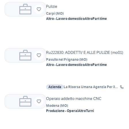
Pulizie
Carpi
(
MO
)
Altro - Lavoro domestico
Altro
Part time
Ru222830: ADDETTI/ E ALLE PULIZIE (mo01)
Pavullo nel Frignano
(
MO
)
Altro - Lavoro domestico
Altro
Part time
Azienda
La Risorsa Umana Agenzia Per il
Lavoro
Operaio addetto macchine CNC
Modena
(
MO
)
Produzione - Operai
Altro
Turni