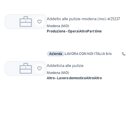
Addetto alle pulizie-modena (mo)-#25137
Modena
(
MO
)
Produzione - Operai
Altro
Part time
Azienda
LAVORA CON NOI ITALIA Srls
Addetto\a alle pulizie
Modena
(
MO
)
Altro - Lavoro domestico
Altro
Altro