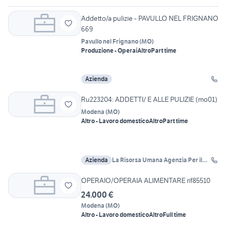
Addetto/a pulizie - PAVULLO NEL FRIGNANO
669
Pavullo nel Frignano
(
MO
)
Produzione - Operai
Altro
Part time
Azienda
Ru223204: ADDETTI/ E ALLE PULIZIE (mo01)
Modena
(
MO
)
Altro - Lavoro domestico
Altro
Part time
Azienda
La Risorsa Umana Agenzia Per il
Lavoro
OPERAIO/OPERAIA ALIMENTARE rif85510
24.000 €
Modena
(
MO
)
Altro - Lavoro domestico
Altro
Full time