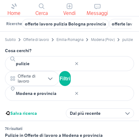
Home
Cerca
Vendi
Messaggi
offerte lavoro pulizia Bologna provincia
offerte lavor
Ricerche
Subito
Offerte di lavoro
Emilia-Romagna
Modena (Prov)
pulizie
Cosa cerchi?
Offerte di
Filtri
lavoro
Salva ricerca
Dal più recente
74 risultati
Pulizie in Offerte di lavoro a Modena e provincia