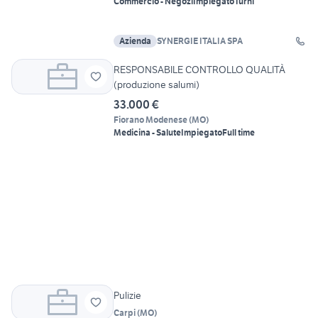
Commercio - Negozi
Impiegato
Turni
Azienda
SYNERGIE ITALIA SPA
RESPONSABILE CONTROLLO QUALITÀ
(produzione salumi)
33.000 €
Fiorano Modenese
(
MO
)
Medicina - Salute
Impiegato
Full time
Pulizie
Carpi
(
MO
)