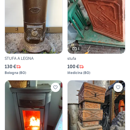
4
STUFA A LEGNA
stufa
130 €
100 €
Bologna
(
BO
)
Medicina
(
BO
)