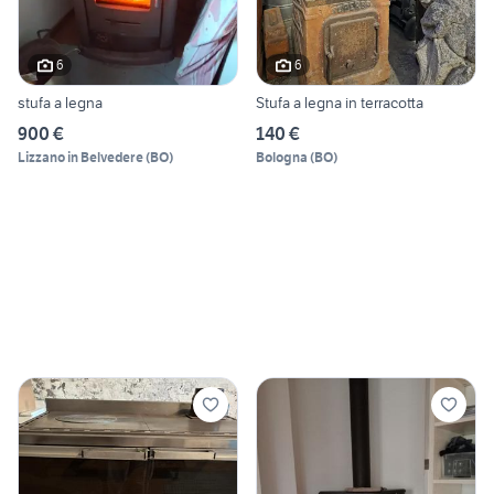
6
6
stufa a legna
Stufa a legna in terracotta
900 €
140 €
Lizzano in Belvedere
(
BO
)
Bologna
(
BO
)