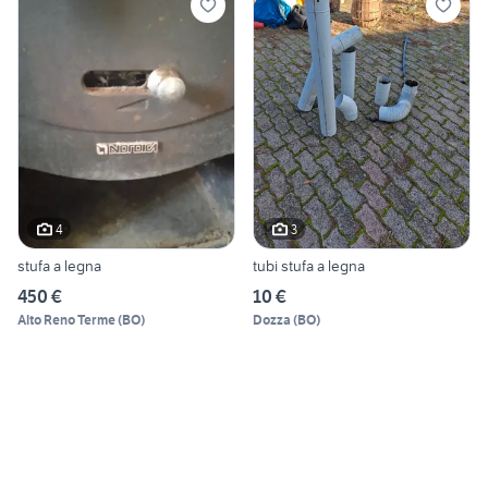
4
3
stufa a legna
tubi stufa a legna
450 €
10 €
Alto Reno Terme
(
BO
)
Dozza
(
BO
)