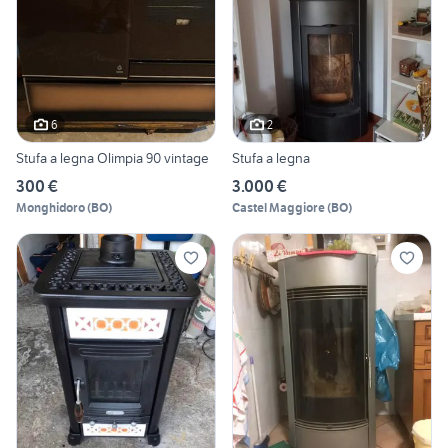
6
2
Stufa a legna Olimpia 90 vintage
Stufa a legna
300 €
3.000 €
Monghidoro
(
BO
)
Castel Maggiore
(
BO
)