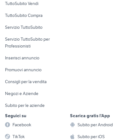
TuttoSubito Vendi
Uffici e Locali
TuttoSubito Compra
commerciali
Servizio TuttoSubito
elettronica
per la casa e la
sports e hobby
Servizio TuttoSubito per
persona
Informatica
Animali
Professionisti
Arredamento e
Console e
Accessori per
Casalinghi
Inserisci annuncio
Videogiochi
animali
Elettrodomestici
Promuovi annuncio
Audio/Video
Musica e Film
Giardino e Fai da te
Consigli per la vendita
Fotografia
Libri e Riviste
Abbigliamento e
Negozi e Aziende
Telefonia
Strumenti Musicali
Accessori
Subito per le aziende
Sports
Tutto per i bambini
Seguici su
Scarica gratis l'App
Biciclette
Facebook
Subito per Android
Collezionismo
TikTok
Subito per iOS