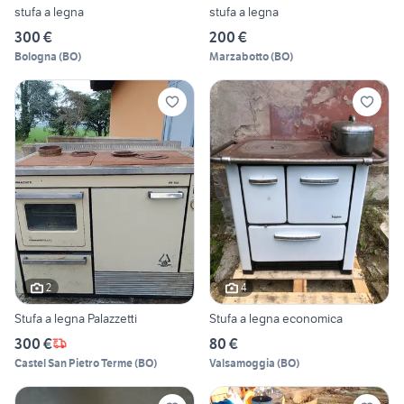
stufa a legna
stufa a legna
300 €
200 €
Bologna
(
BO
)
Marzabotto
(
BO
)
2
4
Stufa a legna Palazzetti
Stufa a legna economica
300 €
80 €
Castel San Pietro Terme
(
BO
)
Valsamoggia
(
BO
)