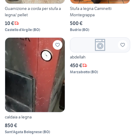
Guarnizione a corda per stufa a
Stufa a legna Caminetti
legna/ pellet
Montegrappa
10 €
500 €
Castello d'Argile
(
BO
)
Budrio
(
BO
)
abdellah
450 €
Marzabotto
(
BO
)
caldaia a legna
850 €
Sant'Agata Bolognese
(
BO
)