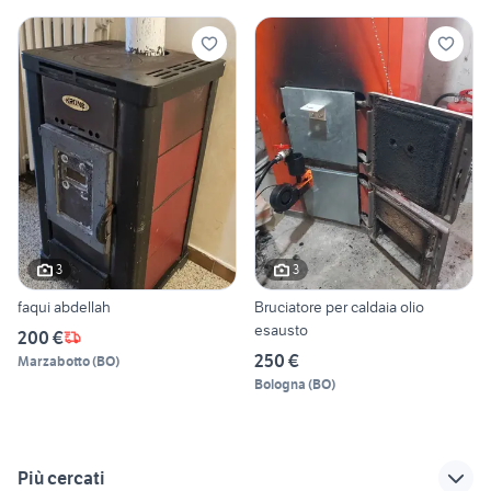
3
3
faqui abdellah
Bruciatore per caldaia olio
esausto
200 €
250 €
Marzabotto
(
BO
)
Bologna
(
BO
)
Più cercati