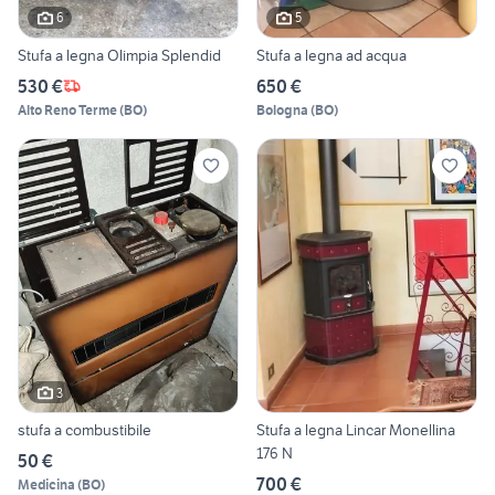
6
5
Stufa a legna Olimpia Splendid
Stufa a legna ad acqua
530 €
650 €
Alto Reno Terme
(
BO
)
Bologna
(
BO
)
3
stufa a combustibile
Stufa a legna Lincar Monellina
176 N
50 €
700 €
Medicina
(
BO
)