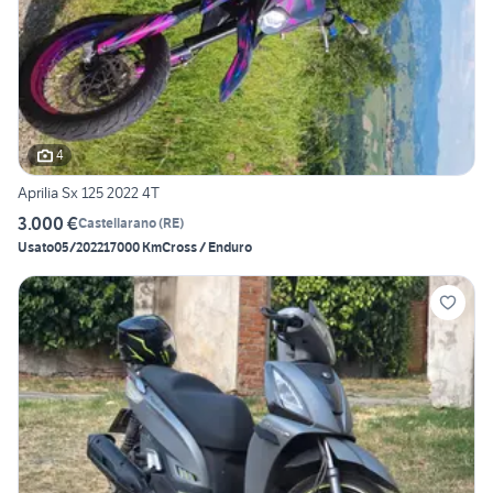
4
Aprilia Sx 125 2022 4T
3.000 €
Castellarano
(
RE
)
Usato
05/2022
17000 Km
Cross / Enduro