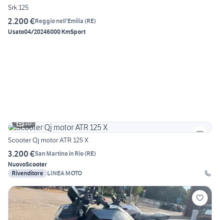
Srk 125
2.200 €
Reggio nell'Emilia
(
RE
)
Usato
04/2024
6000 Km
Sport
20
Scooter Qj motor ATR 125 X
3.200 €
San Martino in Rio
(
RE
)
Nuovo
Scooter
Rivenditore
LINEA MOTO