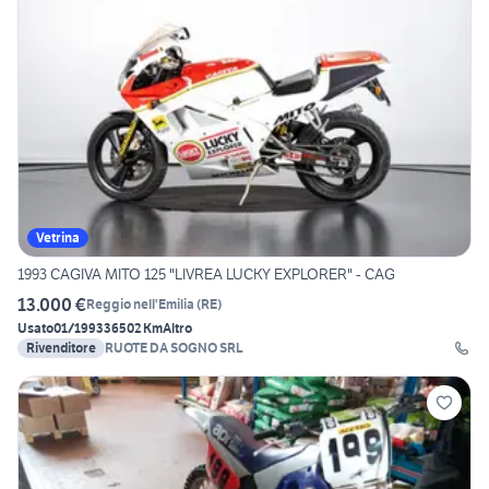
Vetrina
1993 CAGIVA MITO 125 "LIVREA LUCKY EXPLORER" - CAG
13.000 €
Reggio nell'Emilia
(
RE
)
Usato
01/1993
36502 Km
Altro
Rivenditore
RUOTE DA SOGNO SRL