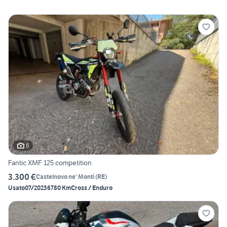
6
Fantic XMF 125 competition
3.300 €
Castelnovo ne' Monti
(
RE
)
Usato
07/2023
6780 Km
Cross / Enduro