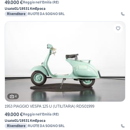
49.000 €
Reggio nell'Emilia
(
RE
)
Usato
01/1953
1 Km
Epoca
Rivenditore
RUOTE DA SOGNO SRL
4
1953 PIAGGIO VESPA 125 U (UTILITARIA) RDS01999
49.000 €
Reggio nell'Emilia
(
RE
)
Usato
01/1953
1 Km
Epoca
Rivenditore
RUOTE DA SOGNO SRL