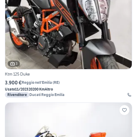
3
Ktm 125 Duke
3.900 €
Reggio nell'Emilia
(
RE
)
Usato
11/2023
20200 Km
Altro
Rivenditore
Ducati Reggio Emilia