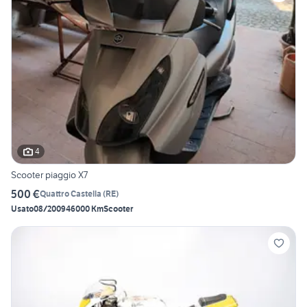
4
Scooter piaggio X7
500 €
Quattro Castella
(
RE
)
Usato
08/2009
46000 Km
Scooter