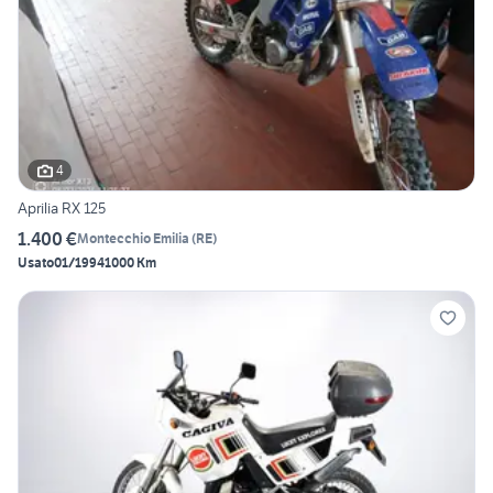
4
Aprilia RX 125
1.400 €
Montecchio Emilia
(
RE
)
Usato
01/1994
1000 Km