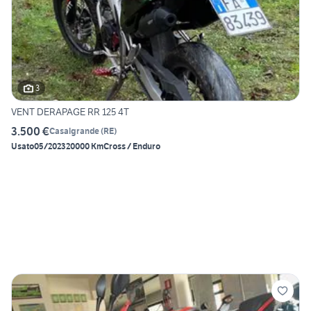
3
VENT DERAPAGE RR 125 4T
3.500 €
Casalgrande
(
RE
)
Usato
05/2023
20000 Km
Cross / Enduro