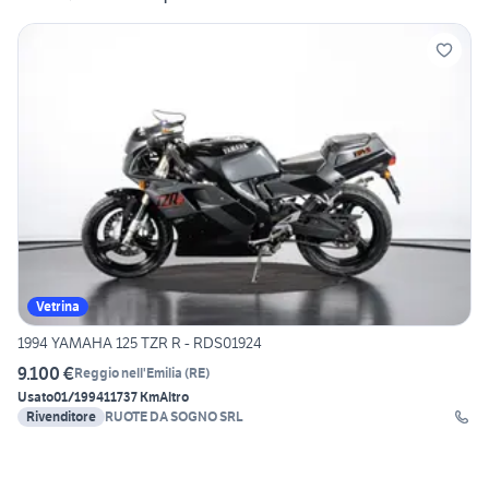
Vetrina
1994 YAMAHA 125 TZR R - RDS01924
9.100 €
Reggio nell'Emilia
(
RE
)
Usato
01/1994
11737 Km
Altro
Rivenditore
RUOTE DA SOGNO SRL