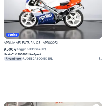
Vetrina
APRILIA AF1 FUTURA 125 - APR00072
9.500 €
Reggio nell'Emilia
(
RE
)
Usato
01/1990
8961 Km
Sport
Rivenditore
RUOTE DA SOGNO SRL