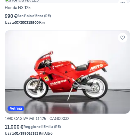
Honda NX 125
990 €
San Polo d'Enza
(
RE
)
Usato
07/2003
18500 Km
Vetrina
1990 CAGIVA MITO 125 - CAG00032
11.000 €
Reggio nell'Emilia
(
RE
)
Usato
01/1990
15182 Km
Altro