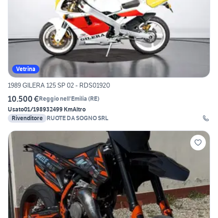
Vetrina
1989 GILERA 125 SP 02 - RDS01920
10.500 €
Reggio nell'Emilia
(
RE
)
Usato
01/1989
32499 Km
Altro
Rivenditore
RUOTE DA SOGNO SRL