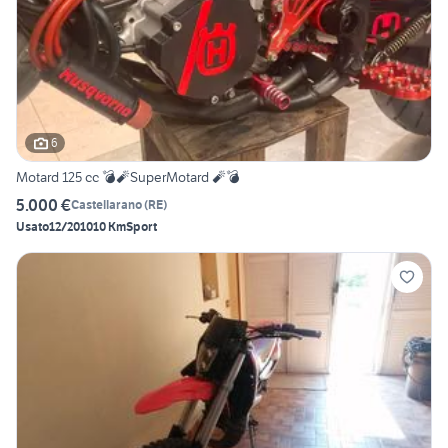
6
Motard 125 cc 💣🧨SuperMotard 🧨💣
5.000 €
Castellarano
(
RE
)
Usato
12/2010
10 Km
Sport