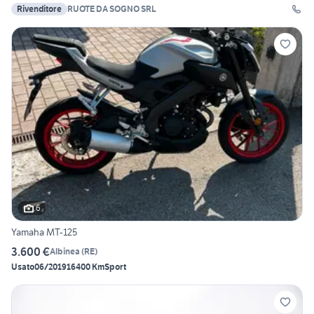
Rivenditore
RUOTE DA SOGNO SRL
6
Yamaha MT-125
3.600 €
Albinea
(
RE
)
Usato
06/2019
16400 Km
Sport