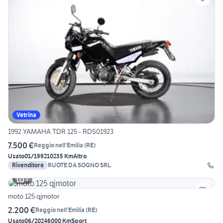
Vetrina
1992 YAMAHA TDR 125 - RDS01923
7.500 €
Reggio nell'Emilia
(
RE
)
Usato
01/1992
10235 Km
Altro
Rivenditore
RUOTE DA SOGNO SRL
4
moto 125 qjmotor
2.200 €
Reggio nell'Emilia
(
RE
)
Usato
06/2024
6000 Km
Sport