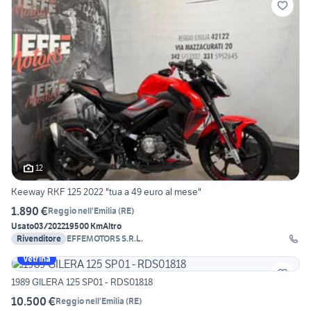
12
Keeway RKF 125 2022 "tua a 49 euro al mese"
1.890 €
Reggio nell'Emilia
(
RE
)
Usato
03/2022
19500 Km
Altro
Rivenditore
EFFEMOTORS S.R.L.
Vetrina
1989 GILERA 125 SP01 - RDS01818
10.500 €
Reggio nell'Emilia
(
RE
)