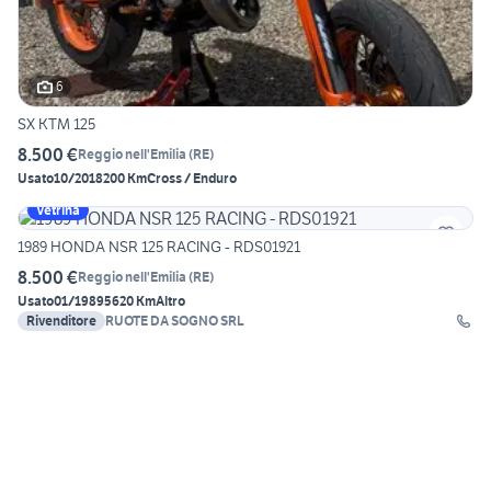
6
SX KTM 125
8.500 €
Reggio nell'Emilia
(
RE
)
Usato
10/2018
200 Km
Cross / Enduro
Vetrina
1989 HONDA NSR 125 RACING - RDS01921
8.500 €
Reggio nell'Emilia
(
RE
)
Usato
01/1989
5620 Km
Altro
Rivenditore
RUOTE DA SOGNO SRL