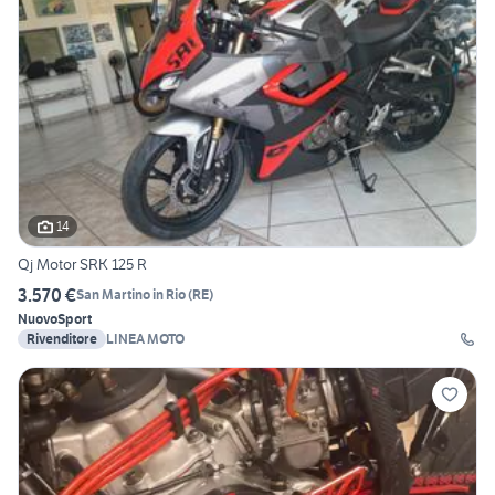
14
Qj Motor SRK 125 R
3.570 €
San Martino in Rio
(
RE
)
Nuovo
Sport
Rivenditore
LINEA MOTO