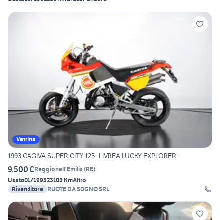
Vetrina
1993 CAGIVA SUPER CITY 125 "LIVREA LUCKY EXPLORER"
9.500 €
Reggio nell'Emilia
(
RE
)
Usato
01/1993
23105 Km
Altro
Rivenditore
RUOTE DA SOGNO SRL