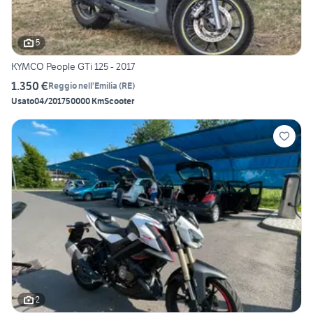
5
KYMCO People GTi 125 - 2017
1.350 €
Reggio nell'Emilia
(
RE
)
Usato
04/2017
50000 Km
Scooter
2