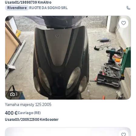
Usato
01/1989
8739 Km
Altro
Rivenditore
RUOTE DA SOGNO SRL
3
Yamaha majesty 125 2005
400 €
Cavriago
(
RE
)
Usato
03/2005
22500 Km
Scooter