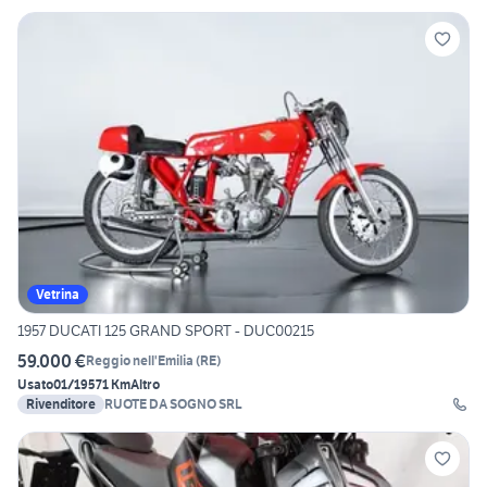
Vetrina
1957 DUCATI 125 GRAND SPORT - DUC00215
59.000 €
Reggio nell'Emilia
(
RE
)
Usato
01/1957
1 Km
Altro
Rivenditore
RUOTE DA SOGNO SRL