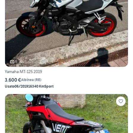
6
Yamaha MT-125 2019
3.600 €
Albinea
(
RE
)
Usato
06/2019
16340 Km
Sport