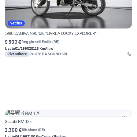
Vetrina
1990 CAGIVA N90 125 "LIVREA LUCKY EXPLORER" -
9.500 €
Reggio nell'Emilia
(
RE
)
Usato
01/1990
20113 Km
Altro
Rivenditore
RUOTE DA SOGNO SRL
6
Suzuki RM 125
2.300 €
Bibbiano
(
RE
)
Usato
06/1992
100 Km
Cross / Enduro