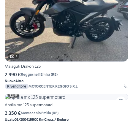
3
Malaguti Drakon 125
2.990 €
Reggio nell'Emilia
(
RE
)
Nuovo
Altro
Rivenditore
MOTORCENTER REGGIO S.R.L
6
Aprilia mx 125 supermotard
2.350 €
Montecchio Emilia
(
RE
)
Usato
01/2004
15500 Km
Cross / Enduro