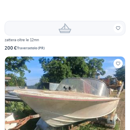
zattera oltre le 12mn
200 €
Traversetolo
(
PR
)