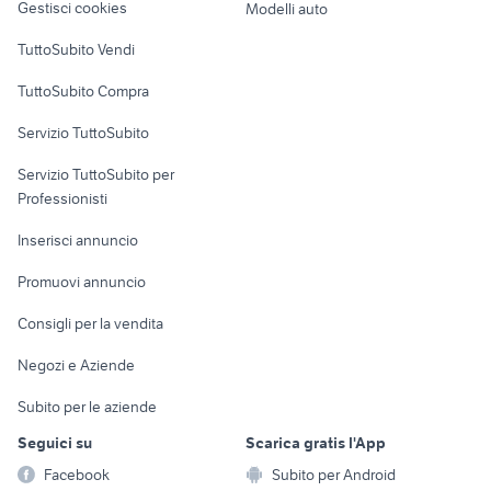
Gestisci cookies
Modelli auto
Case vacanza
TuttoSubito Vendi
Uffici e Locali
TuttoSubito Compra
commerciali
Servizio TuttoSubito
elettronica
per la casa e la
sports e hobby
Servizio TuttoSubito per
persona
Informatica
Animali
Professionisti
Arredamento e
Console e
Accessori per
Casalinghi
Inserisci annuncio
Videogiochi
animali
Elettrodomestici
Promuovi annuncio
Audio/Video
Musica e Film
Giardino e Fai da te
Consigli per la vendita
Fotografia
Libri e Riviste
Abbigliamento e
Negozi e Aziende
Telefonia
Strumenti Musicali
Accessori
Subito per le aziende
Sports
Tutto per i bambini
Seguici su
Scarica gratis l'App
Biciclette
Facebook
Subito per Android