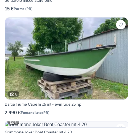
Serbatoio miscelatore omc
15 €
Parma
(
PR
)
6
Barca Fiume Capellii 7,5 mt - evinrude 25 hp
2.990 €
Fontanellato
(
PR
)
6
Gommone Joker Boat Coaster mt.4,20