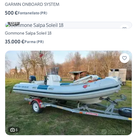
GARMIN ONBOARD SYSTEM
500 €
Fontanellato
(
PR
)
6
Gommone Salpa Soleil 18
35.000 €
Parma
(
PR
)
6