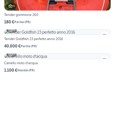
6
Tender gommone 260
180 €
Parma
(
PR
)
6
Tender Goldfish 23 perfetto anno 2016
40.000 €
Parma
(
PR
)
3
Carrello moto d'acqua
1.100 €
Noceto
(
PR
)