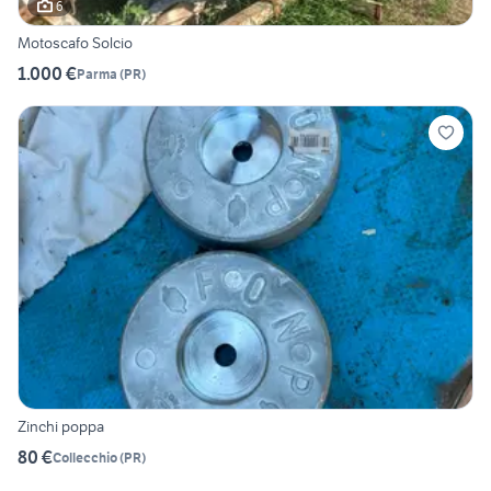
6
Motoscafo Solcio
1.000 €
Parma
(
PR
)
Zinchi poppa
80 €
Collecchio
(
PR
)