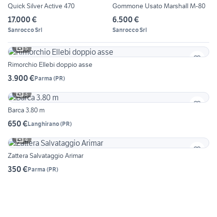
Quick Silver Active 470
Gommone Usato Marshall M-80
17.000 €
6.500 €
Sanrocco Srl
Sanrocco Srl
5
Rimorchio Ellebi doppio asse
3.900 €
Parma
(
PR
)
3
Barca 3.80 m
650 €
Langhirano
(
PR
)
4
Zattera Salvataggio Arimar
350 €
Parma
(
PR
)