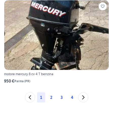
motore mercury 8 cv 4 T benzina
950 €
Parma
(
PR
)
1
2
3
4