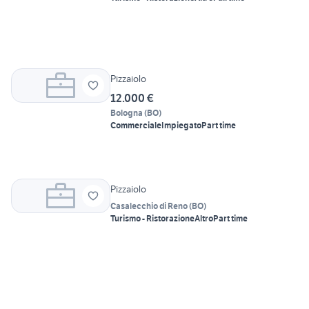
Pizzaiolo
12.000 €
Bologna
(
BO
)
Commerciale
Impiegato
Part time
Pizzaiolo
Casalecchio di Reno
(
BO
)
Turismo - Ristorazione
Altro
Part time