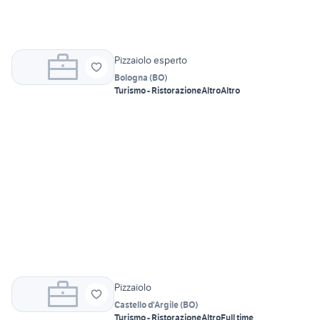
Pizzaiolo esperto
Bologna
(
BO
)
Turismo - Ristorazione
Altro
Altro
Pizzaiolo
Castello d'Argile
(
BO
)
Turismo - Ristorazione
Altro
Full time