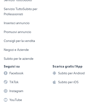
elettronica
per la casa e la
sports e hobby
Servizio TuttoSubito per
persona
Informatica
Animali
Professionisti
Arredamento e
Console e
Accessori per
Casalinghi
Inserisci annuncio
Videogiochi
animali
Elettrodomestici
Promuovi annuncio
Audio/Video
Musica e Film
Giardino e Fai da te
Consigli per la vendita
Fotografia
Libri e Riviste
Abbigliamento e
Negozi e Aziende
Telefonia
Strumenti Musicali
Accessori
Subito per le aziende
Sports
Tutto per i bambini
Seguici su
Scarica gratis l'App
Biciclette
Facebook
Subito per Android
Collezionismo
TikTok
Subito per iOS
Instagram
YouTube