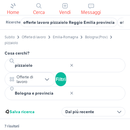
Home
Cerca
Vendi
Messaggi
offerte lavoro pizzaiolo Reggio Emilia provincia
offer
Ricerche
Subito
Offerte di lavoro
Emilia-Romagna
Bologna (Prov)
pizzaiolo
Cosa cerchi?
Offerte di
Filtri
lavoro
Salva ricerca
Dal più recente
7 risultati