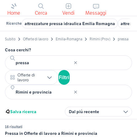
Home
Cerca
Vendi
Messaggi
attrezzature pressa idraulica Emilia Romagna
attrezz
Ricerche
Subito
Offerte di lavoro
Emilia-Romagna
Rimini (Prov)
pressa
Cosa cerchi?
Offerte di
Filtri
lavoro
Salva ricerca
Dal più recente
16 risultati
Pressa in Offerte di lavoro a Rimini e provincia