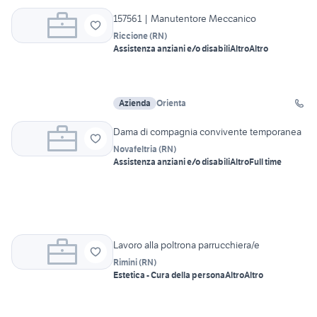
157561 | Manutentore Meccanico
Riccione
(
RN
)
Assistenza anziani e/o disabili
Altro
Altro
Azienda
Orienta
Dama di compagnia convivente temporanea
Novafeltria
(
RN
)
Assistenza anziani e/o disabili
Altro
Full time
Lavoro alla poltrona parrucchiera/e
Rimini
(
RN
)
Estetica - Cura della persona
Altro
Altro