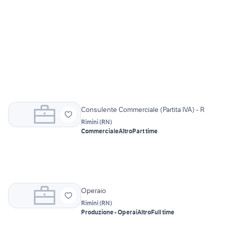
Consulente Commerciale (Partita IVA) - R
Rimini
(
RN
)
Commerciale
Altro
Part time
Operaio
Rimini
(
RN
)
Produzione - Operai
Altro
Full time