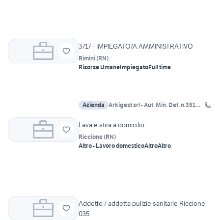
3717 - IMPIEGATO/A AMMINISTRATIVO
Rimini
(
RN
)
Risorse Umane
Impiegato
Full time
Azienda
Arkigest srl - Aut. Min. Def. n.351
del 10-11-2016
Lava e stira a domicilio
Riccione
(
RN
)
Altro - Lavoro domestico
Altro
Altro
Addetto / addetta pulizie sanitarie Riccione
035