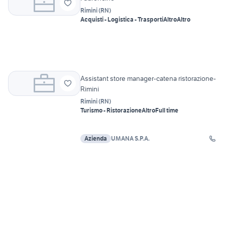
Rimini
(
RN
)
Acquisti - Logistica - Trasporti
Altro
Altro
Assistant store manager-catena ristorazione-
Rimini
Rimini
(
RN
)
Turismo - Ristorazione
Altro
Full time
Azienda
UMANA S.P.A.