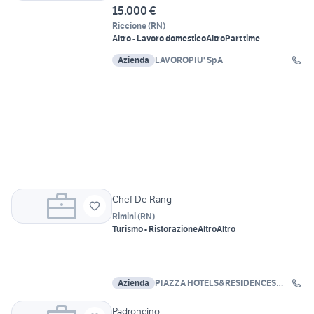
15.000 €
Riccione
(
RN
)
Altro - Lavoro domestico
Altro
Part time
Azienda
LAVOROPIU' SpA
Chef De Rang
Rimini
(
RN
)
Turismo - Ristorazione
Altro
Altro
Azienda
PIAZZA HOTELS&RESIDENCES
SRL
Padroncino