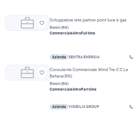
Sviluppatore rete partner point luce e gas
Rimini
(
RN
)
Commerciale
Altro
Full time
Azienda
SENTRA ENERGIA
Consulente Commerciale Wind Tre-C.C.Le
Befane(RN)
Rimini
(
RN
)
Commerciale
Altro
Part time
Azienda
VISIBILIA GROUP