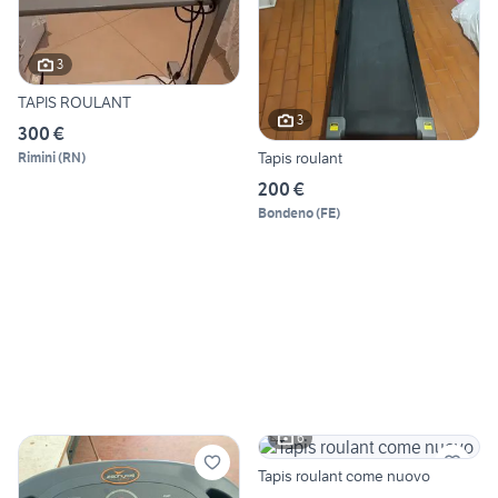
3
TAPIS ROULANT
3
300 €
Tapis roulant
Rimini
(
RN
)
200 €
Bondeno
(
FE
)
6
Tapis roulant come nuovo