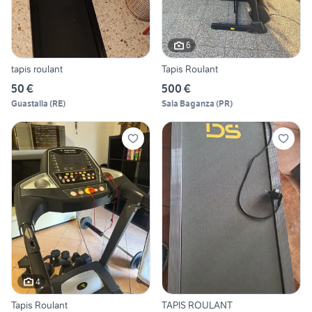
6
tapis roulant
Tapis Roulant
50 €
500 €
Guastalla
(
RE
)
Sala Baganza
(
PR
)
4
Tapis Roulant
TAPIS ROULANT