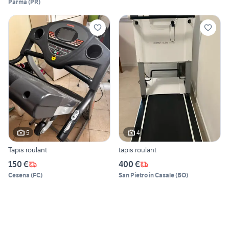
Parma
(
PR
)
5
4
Tapis roulant
tapis roulant
150 €
400 €
Cesena
(
FC
)
San Pietro in Casale
(
BO
)