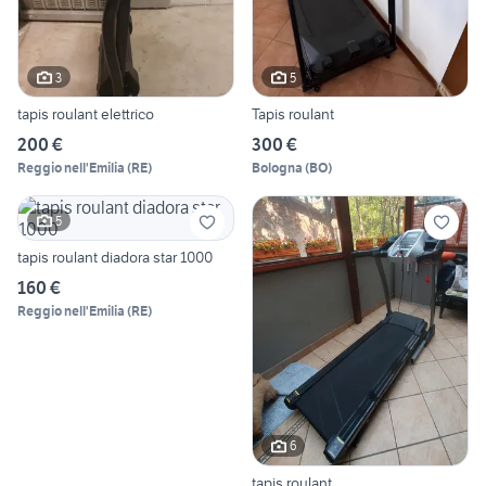
3
5
tapis roulant elettrico
Tapis roulant
200 €
300 €
Reggio nell'Emilia
(
RE
)
Bologna
(
BO
)
5
tapis roulant diadora star 1000
160 €
Reggio nell'Emilia
(
RE
)
6
tapis roulant