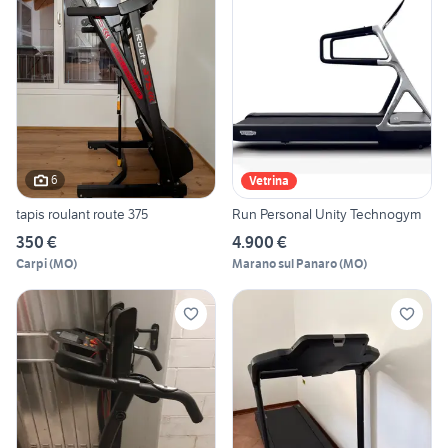
6
Vetrina
tapis roulant route 375
Run Personal Unity Technogym
350 €
4.900 €
Carpi
(
MO
)
Marano sul Panaro
(
MO
)