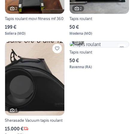
2
2
Tapis roulant movi fitness mf 360
Tapis roulant
199 €
50 €
Soliera
(
MO
)
Modena
(
MO
)
5
Tapis roulant
50 €
Ravenna
(
RA
)
6
Sherasade Vacuum tapis roulant
15.000 €