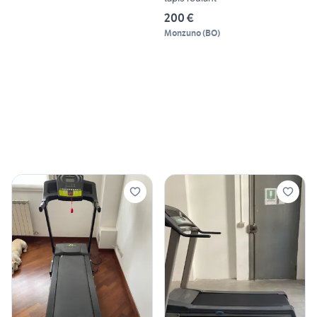
200 €
Monzuno
(
BO
)