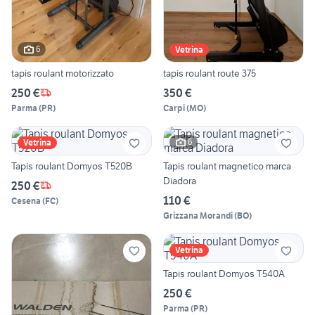
6
Vetrina
tapis roulant motorizzato
tapis roulant route 375
250 €
350 €
Parma
(
PR
)
Carpi
(
MO
)
6
Vetrina
Tapis roulant Domyos T520B
Tapis roulant magnetico marca
Diadora
250 €
110 €
Cesena
(
FC
)
Grizzana Morandi
(
BO
)
Vetrina
Tapis roulant Domyos T540A
250 €
Parma
(
PR
)