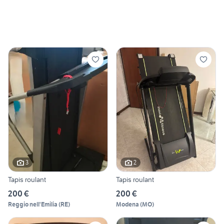
3
2
Tapis roulant
Tapis roulant
200 €
200 €
Reggio nell'Emilia
(
RE
)
Modena
(
MO
)