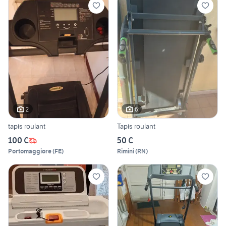
2
6
tapis roulant
Tapis roulant
100 €
50 €
Portomaggiore
(
FE
)
Rimini
(
RN
)