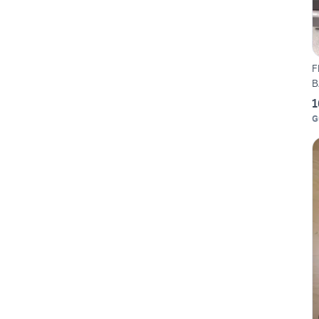
F
B
1
G