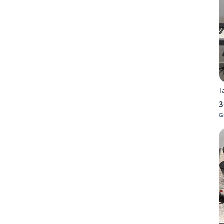
T
3
G