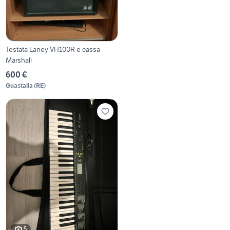
Testata Laney VH100R e cassa
Marshall
600 €
Guastalla
(
RE
)
5