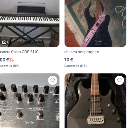
6
astiera Casio CDP S110
chitarra per progetto
00 €
70 €
uastalla
(
RE
)
Guastalla
(
RE
)