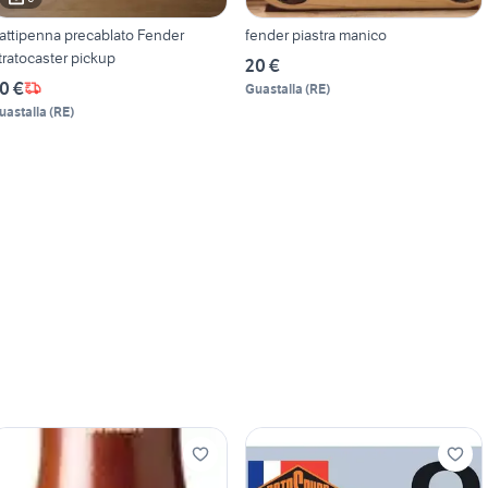
attipenna precablato Fender
fender piastra manico
tratocaster pickup
20 €
0 €
Guastalla
(
RE
)
uastalla
(
RE
)