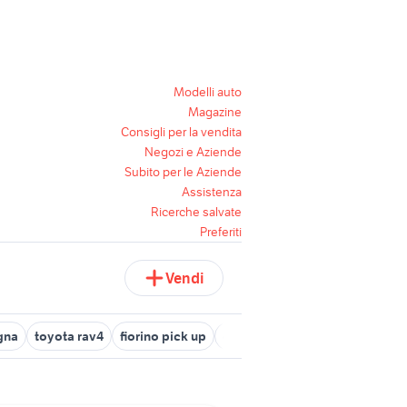
Modelli auto
Magazine
Consigli per la vendita
Negozi e Aziende
Subito per le Aziende
Assistenza
Ricerche salvate
Preferiti
Vendi
gna
toyota rav4
fiorino pick up
golf 8 usata
barista torino