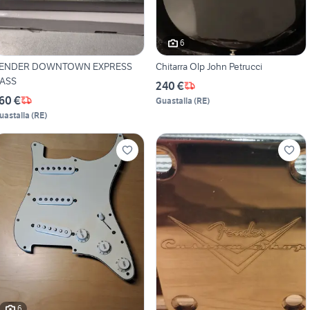
6
ENDER DOWNTOWN EXPRESS
Chitarra Olp John Petrucci
ASS
240 €
60 €
Guastalla
(
RE
)
uastalla
(
RE
)
6