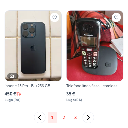
5
Iphone 15 Pro - Blu 256 GB
Telefono linea fissa - cordless
450 €
35 €
Lugo
(
RA
)
Lugo
(
RA
)
1
2
3