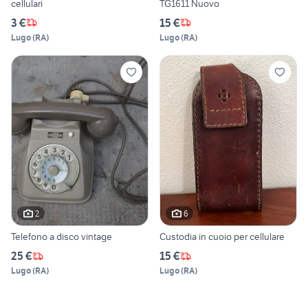
cellulari
TG1611 Nuovo
3 €
15 €
Lugo
(
RA
)
Lugo
(
RA
)
2
6
Telefono a disco vintage
Custodia in cuoio per cellulare
25 €
15 €
Lugo
(
RA
)
Lugo
(
RA
)