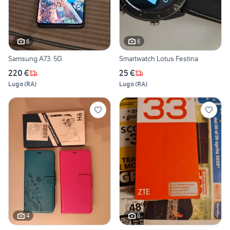
6
6
Samsung A73. 5G
Smartwatch Lotus Festina
220 €
25 €
Lugo
(
RA
)
Lugo
(
RA
)
4
6