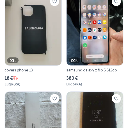
5
6
cover i phone 13
samsung galaxy z flip 5 512gb
18 €
380 €
Lugo
(
RA
)
Lugo
(
RA
)