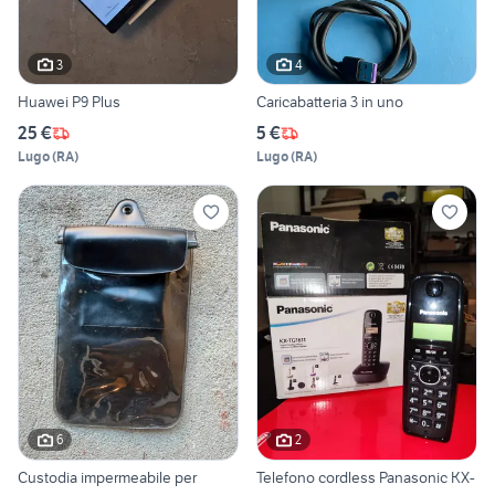
3
4
Huawei P9 Plus
Caricabatteria 3 in uno
25 €
5 €
Lugo
(
RA
)
Lugo
(
RA
)
6
2
Custodia impermeabile per
Telefono cordless Panasonic KX-