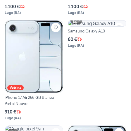
1.100 €
1.100 €
Lugo
(
RA
)
Lugo
(
RA
)
2
Samsung Galaxy A10
60 €
Lugo
(
RA
)
Vetrina
iPhone 17 Air 256 GB Bianco –
Pari al Nuovo
910 €
Lugo
(
RA
)