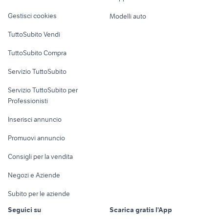
Veicoli commerciali
altro
Gestisci cookies
Modelli auto
Case vacanza
TuttoSubito Vendi
Uffici e Locali
TuttoSubito Compra
commerciali
Servizio TuttoSubito
elettronica
per la casa e la
sports e hobby
Servizio TuttoSubito per
persona
Informatica
Animali
Professionisti
Arredamento e
Console e
Accessori per
Casalinghi
Inserisci annuncio
Videogiochi
animali
Elettrodomestici
Promuovi annuncio
Audio/Video
Musica e Film
Giardino e Fai da te
Consigli per la vendita
Fotografia
Libri e Riviste
Abbigliamento e
Negozi e Aziende
Telefonia
Strumenti Musicali
Accessori
Subito per le aziende
Sports
Tutto per i bambini
Seguici su
Scarica gratis l'App
Biciclette