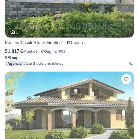
10
Rustico/Casale/Corte Monticelli d'Ongina
51.817 €
Monticelli d'Ongina
(
PC
)
525 mq
Agenzia
Aste Giudiziarie Inlinea