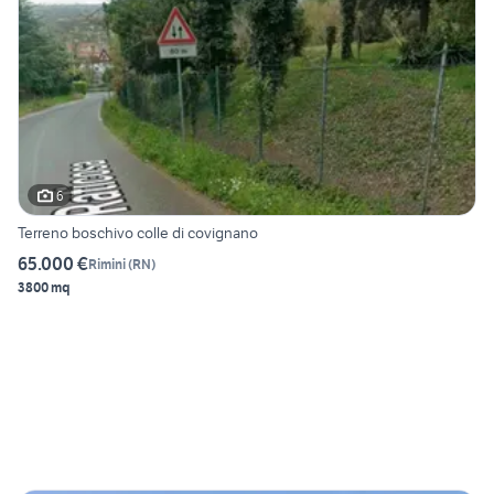
6
Terreno boschivo colle di covignano
65.000 €
Rimini
(
RN
)
3800 mq