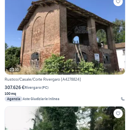
30
Rustico/Casale/Corte Rivergaro [A4278824]
307.626 €
Rivergaro
(
PC
)
100 mq
Agenzia
Aste Giudiziarie Inlinea