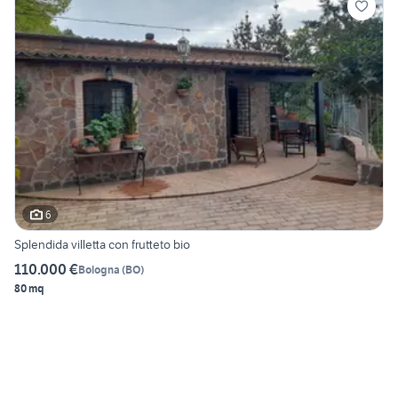
6
Splendida villetta con frutteto bio
110.000 €
Bologna
(
BO
)
80 mq