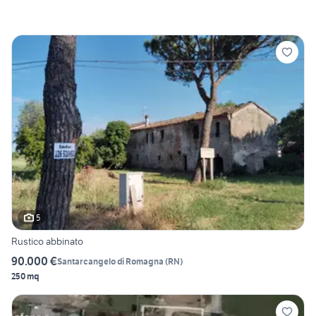
5
Rustico abbinato
90.000 €
Santarcangelo di Romagna
(
RN
)
250 mq