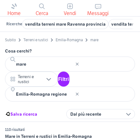
Home
Cerca
Vendi
Messaggi
vendita terreni mare Ravenna provincia
vendita terren
Ricerche
Subito
Terreni e rustici
Emilia-Romagna
mare
Cosa cerchi?
Terreni e
Filtri
rustici
Salva ricerca
Dal più recente
110 risultati
Mare in Terreni e rustici in Emilia-Romagna