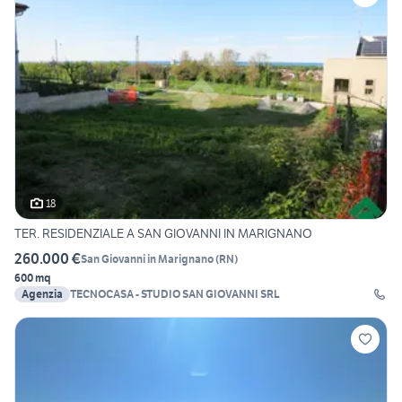
18
TER. RESIDENZIALE A SAN GIOVANNI IN MARIGNANO
260.000 €
San Giovanni in Marignano
(
RN
)
600 mq
Agenzia
TECNOCASA - STUDIO SAN GIOVANNI SRL