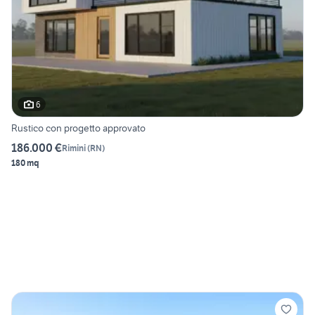
6
Rustico con progetto approvato
186.000 €
Rimini
(
RN
)
180 mq