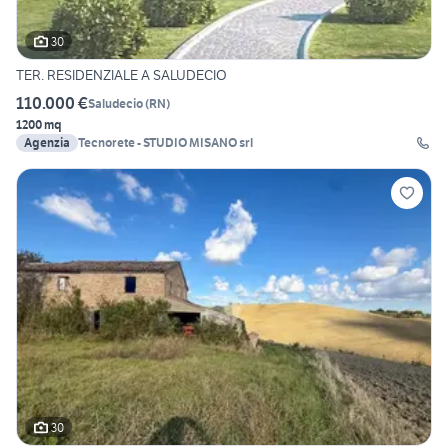
30
TER. RESIDENZIALE A SALUDECIO
110.000 €
Saludecio
(
RN
)
1200 mq
Agenzia
Tecnorete - STUDIO MISANO srl
30