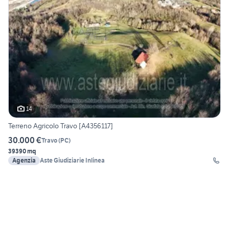
14
Terreno Agricolo Travo [A4356117]
30.000 €
Travo
(
PC
)
39390 mq
Agenzia
Aste Giudiziarie Inlinea