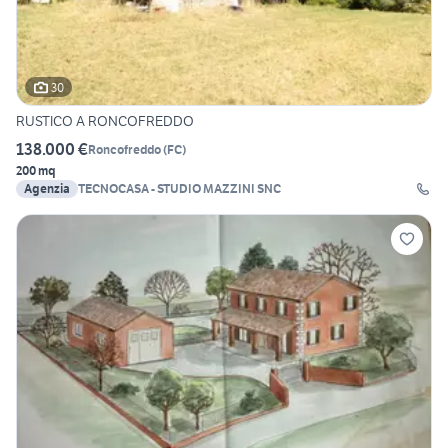
30
RUSTICO A RONCOFREDDO
138.000 €
Roncofreddo
(
FC
)
200 mq
Agenzia
TECNOCASA - STUDIO MAZZINI SNC