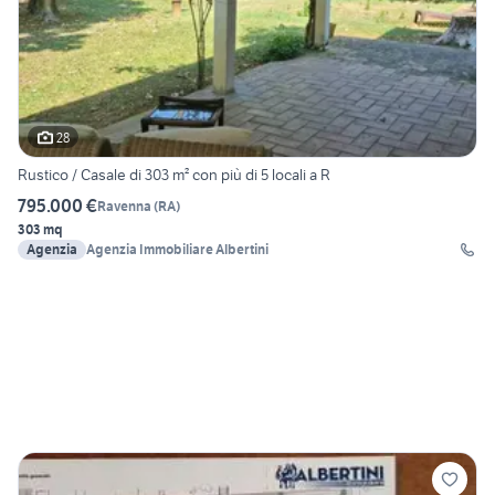
28
Rustico / Casale di 303 m² con più di 5 locali a R
795.000 €
Ravenna
(
RA
)
303 mq
Agenzia
Agenzia Immobiliare Albertini