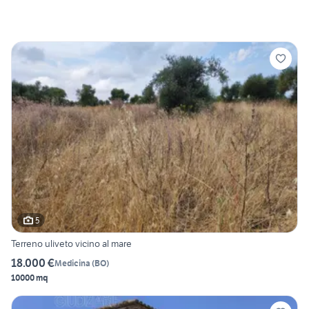
5
Terreno uliveto vicino al mare
18.000 €
Medicina
(
BO
)
10000 mq