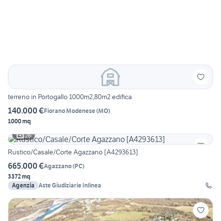
terreno in Portogallo 1000m2,80m2 edifica
140.000 €
Fiorano Modenese
(
MO
)
1000 mq
26
Rustico/Casale/Corte Agazzano [A4293613]
665.000 €
Agazzano
(
PC
)
3372 mq
Agenzia
Aste Giudiziarie Inlinea