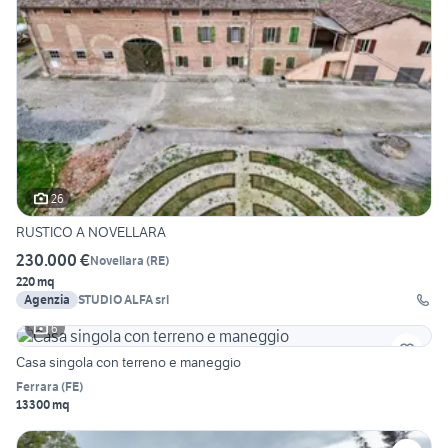
26
RUSTICO A NOVELLARA
230.000 €
Novellara
(
RE
)
220 mq
Agenzia
STUDIO ALFA srl
6
Casa singola con terreno e maneggio
Ferrara
(
FE
)
13300 mq