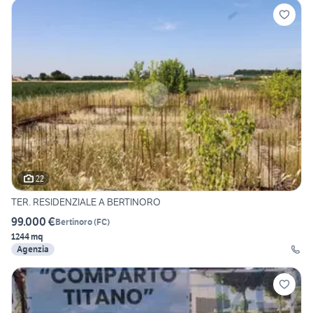
22
TER. RESIDENZIALE A BERTINORO
99.000 €
Bertinoro
(
FC
)
1244 mq
Agenzia