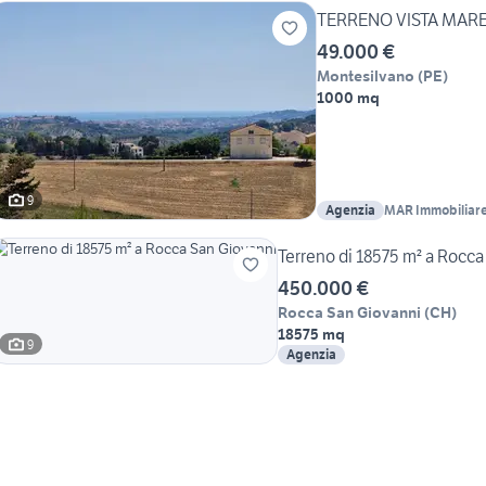
TERRENO VISTA MAR
49.000 €
Montesilvano
(
PE
)
1000 mq
9
Agenzia
MAR Immobiliar
Terreno di 18575 m² a Rocca
450.000 €
Rocca San Giovanni
(
CH
)
18575 mq
9
Agenzia