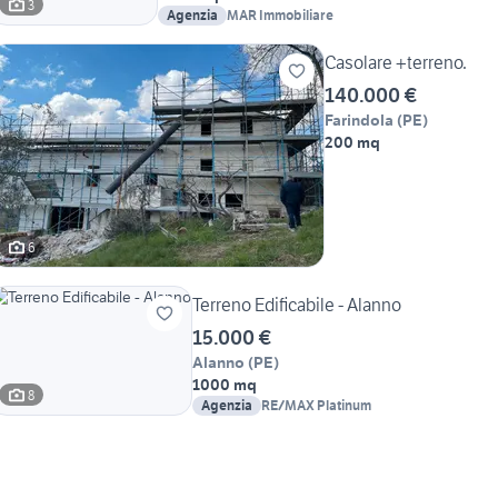
3
Agenzia
MAR Immobiliare
Casolare +terreno.
140.000 €
Farindola
(
PE
)
200 mq
6
Terreno Edificabile - Alanno
15.000 €
Alanno
(
PE
)
1000 mq
8
Agenzia
RE/MAX Platinum