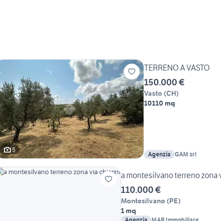
TERRENO A VASTO
150.000 €
Vasto
(
CH
)
10110 mq
5
Agenzia
GAM srl
a montesilvano terreno zona v
110.000 €
Montesilvano
(
PE
)
1 mq
Agenzia
MAR Immobiliare