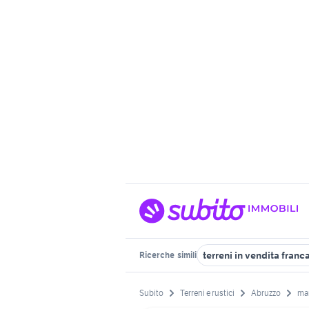
terreni in vendita franc
Ricerche
simili
Subito
Terreni e rustici
Abruzzo
ma