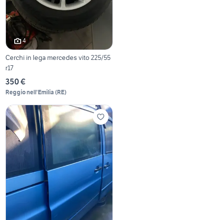
4
Cerchi in lega mercedes vito 225/55
r17
350 €
Reggio nell'Emilia
(
RE
)