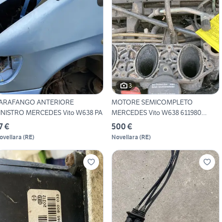
3
ARAFANGO ANTERIORE
MOTORE SEMICOMPLETO
INISTRO MERCEDES Vito W638 PA
MERCEDES Vito W638 611980
MERC
7 €
500 €
ovellara
(
RE
)
Novellara
(
RE
)