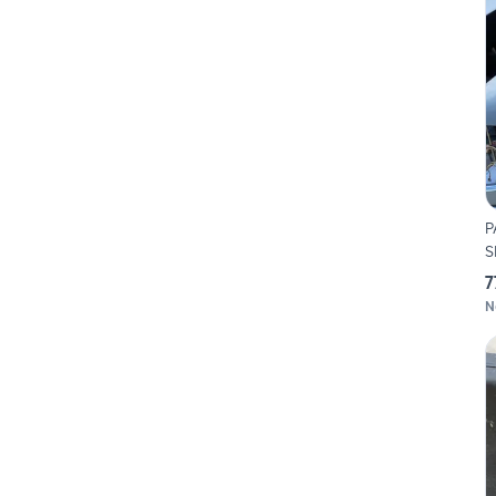
P
S
7
N