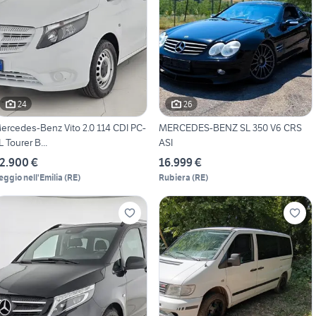
24
26
ercedes-Benz Vito 2.0 114 CDI PC-
MERCEDES-BENZ SL 350 V6 CRS
L Tourer B...
ASI
2.900 €
16.999 €
eggio nell'Emilia
(
RE
)
Rubiera
(
RE
)