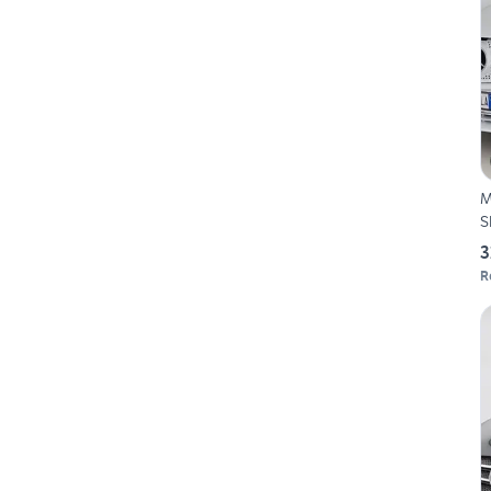
M
S
3
R