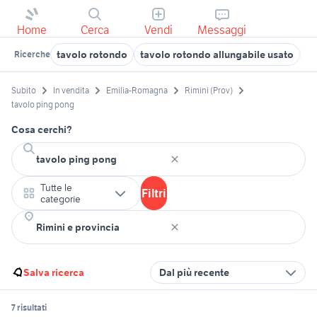
Home
Cerca
Vendi
Messaggi
tavolo rotondo
tavolo rotondo allungabile usato
ta
Ricerche
Subito
In vendita
Emilia-Romagna
Rimini (Prov)
tavolo ping pong
Cosa cerchi?
Tutte le
Filtri
categorie
Salva ricerca
Dal più recente
7 risultati