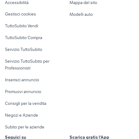
Accessibilità
Mappa del sito
affitto a 200 euro siderno
fiat 500x usata torino
Loft, mansarde e
Milano provincia
Veicoli commerciali
altro
Gestisci cookies
Modelli auto
Case vacanza
TuttoSubito Vendi
Uffici e Locali
TuttoSubito Compra
commerciali
Servizio TuttoSubito
elettronica
per la casa e la
sports e hobby
Servizio TuttoSubito per
persona
Informatica
Animali
Professionisti
Arredamento e
Console e
Accessori per
Casalinghi
Inserisci annuncio
Videogiochi
animali
Elettrodomestici
Promuovi annuncio
Audio/Video
Musica e Film
Giardino e Fai da te
Consigli per la vendita
Fotografia
Libri e Riviste
Abbigliamento e
Negozi e Aziende
Telefonia
Strumenti Musicali
Accessori
Subito per le aziende
Sports
Tutto per i bambini
Seguici su
Scarica gratis l'App