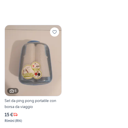
6
Set da ping pong portatile con
borsa da viaggio
15 €
Rimini
(
RN
)