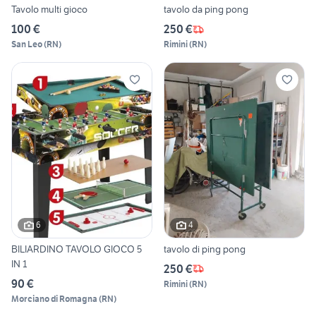
Tavolo multi gioco
tavolo da ping pong
100 €
250 €
San Leo
(
RN
)
Rimini
(
RN
)
6
4
BILIARDINO TAVOLO GIOCO 5
tavolo di ping pong
IN 1
250 €
90 €
Rimini
(
RN
)
Morciano di Romagna
(
RN
)