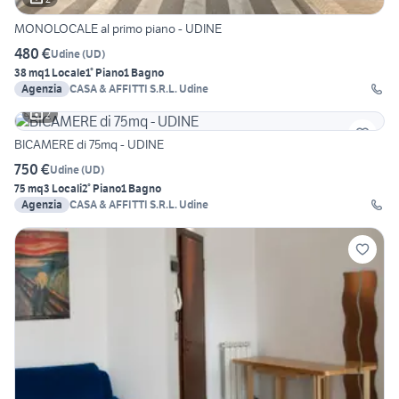
MONOLOCALE al primo piano - UDINE
480 €
Udine
(
UD
)
38 mq
1 Locale
1° Piano
1 Bagno
Agenzia
CASA & AFFITTI S.R.L. Udine
2
BICAMERE di 75mq - UDINE
750 €
Udine
(
UD
)
75 mq
3 Locali
2° Piano
1 Bagno
Agenzia
CASA & AFFITTI S.R.L. Udine