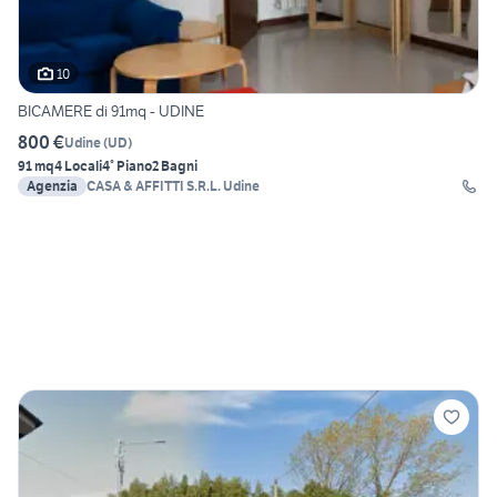
10
BICAMERE di 91mq - UDINE
800 €
Udine
(
UD
)
91 mq
4 Locali
4° Piano
2 Bagni
Agenzia
CASA & AFFITTI S.R.L. Udine