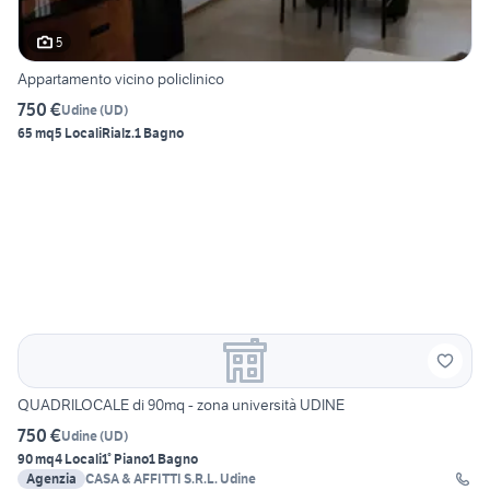
5
Appartamento vicino policlinico
750 €
Udine
(
UD
)
65 mq
5 Locali
Rialz.
1 Bagno
QUADRILOCALE di 90mq - zona università UDINE
750 €
Udine
(
UD
)
90 mq
4 Locali
1° Piano
1 Bagno
Agenzia
CASA & AFFITTI S.R.L. Udine