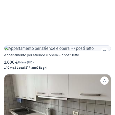
Appartamento per aziende e operai - 7 posti letto
1.600 €
Udine
(
UD
)
140 mq
3 Locali
2° Piano
2 Bagni