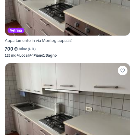
Vetrina
Appartamento in via Montegrappa 32
700 €
Udine
(
UD
)
125 mq
4 Locali
4° Piano
1 Bagno