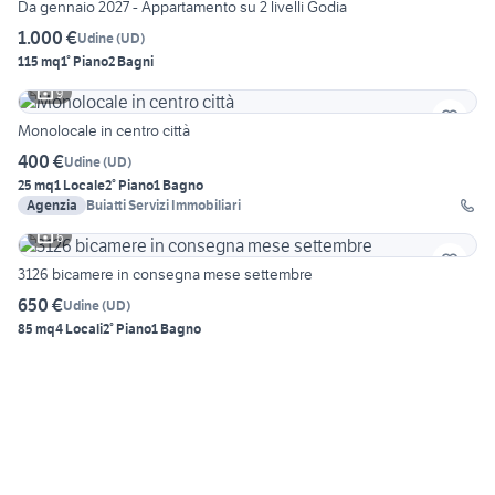
Da gennaio 2027 - Appartamento su 2 livelli Godia
1.000 €
Udine
(
UD
)
115 mq
1° Piano
2 Bagni
9
Monolocale in centro città
400 €
Udine
(
UD
)
25 mq
1 Locale
2° Piano
1 Bagno
Agenzia
Buiatti Servizi Immobiliari
6
3126 bicamere in consegna mese settembre
650 €
Udine
(
UD
)
85 mq
4 Locali
2° Piano
1 Bagno