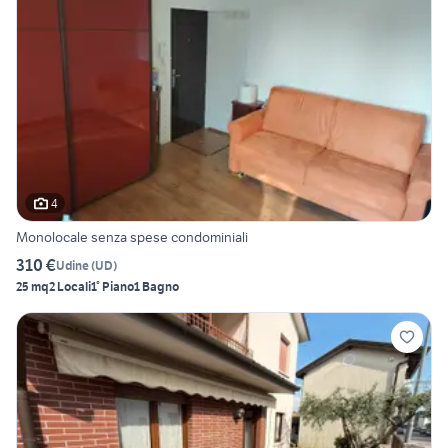
4
Monolocale senza spese condominiali
310 €
Udine
(
UD
)
25 mq
2 Locali
1° Piano
1 Bagno