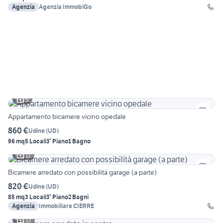
Agenzia
Agenzia ImmobiGo
5
Appartamento bicamere vicino opedale
860 €
Udine
(
UD
)
96 mq
5 Locali
3° Piano
1 Bagno
11
Bicamere arredato con possibilità garage (a parte)
820 €
Udine
(
UD
)
85 mq
3 Locali
3° Piano
2 Bagni
Agenzia
Immobiliare CIERRE
13