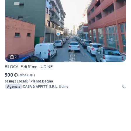
2
BILOCALE di 61mq - UDINE
500 €
Udine
(
UD
)
61 mq
2 Locali
5° Piano
1 Bagno
Agenzia
CASA & AFFITTI S.R.L. Udine