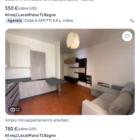
550 €
Udine
(
UD
)
60 mq
2 Locali
Piano T
1 Bagno
Agenzia
CASA & AFFITTI S.R.L. Udine
12
Ampio miniappartamento arredato
780 €
Udine
(
UD
)
65 mq
2 Locali
Piano T
1 Bagno