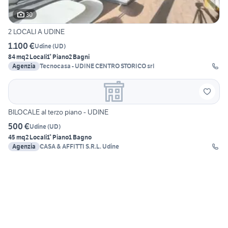
30
2 LOCALI A UDINE
1.100 €
Udine
(
UD
)
84 mq
2 Locali
1° Piano
2 Bagni
Agenzia
Tecnocasa - UDINE CENTRO STORICO srl
BILOCALE al terzo piano - UDINE
500 €
Udine
(
UD
)
45 mq
2 Locali
1° Piano
1 Bagno
Agenzia
CASA & AFFITTI S.R.L. Udine