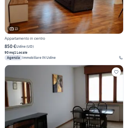
13
Appartamento in centro
850 €
Udine
(
UD
)
90 mq
1 Locale
Agenzia
Immobiliare IN Udine