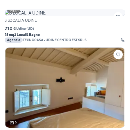
11
3 LOCALI A UDINE
210 €
Udine
(
UD
)
75 mq
3 Locali
1 Bagno
Agenzia
TECNOCASA - UDINE CENTRO EST SRLS
9