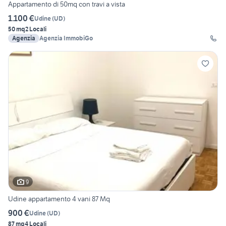
Appartamento di 50mq con travi a vista
1.100 €
Udine
(
UD
)
50 mq
2 Locali
Agenzia
Agenzia ImmobiGo
9
Udine appartamento 4 vani 87 Mq
900 €
Udine
(
UD
)
87 mq
4 Locali