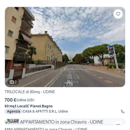
2
TRILOCALE di 80mq - UDINE
700 €
Udine
(
UD
)
80 mq
3 Locali
1° Piano
1 Bagno
Agenzia
CASA & AFFITTI S.R.L. Udine
2
MINI APPARTAMENTO in zona Chiavris - UDINE