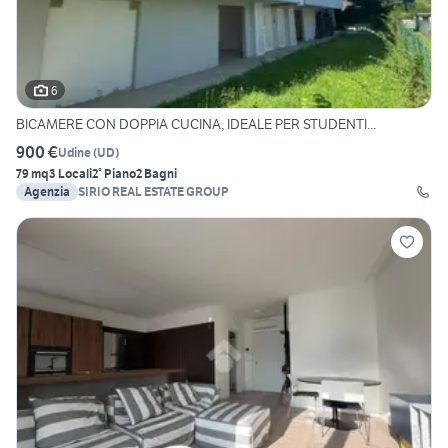
6
BICAMERE CON DOPPIA CUCINA, IDEALE PER STUDENTI...
900 €
Udine
(
UD
)
79 mq
3 Locali
2° Piano
2 Bagni
Agenzia
SIRIO REAL ESTATE GROUP