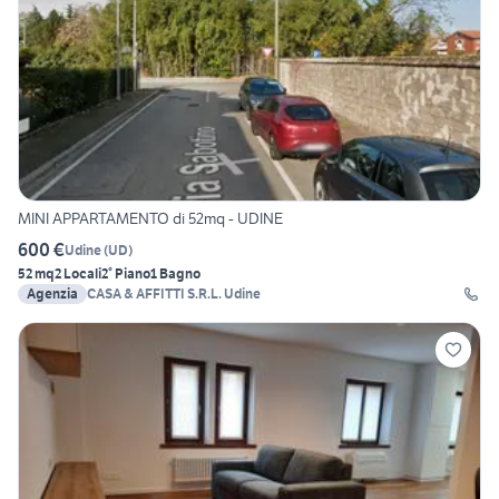
MINI APPARTAMENTO di 52mq - UDINE
600 €
Udine
(
UD
)
52 mq
2 Locali
2° Piano
1 Bagno
Agenzia
CASA & AFFITTI S.R.L. Udine