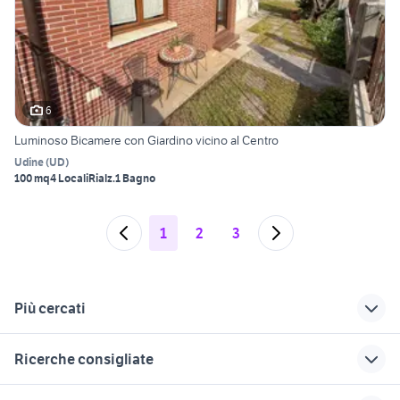
6
Luminoso Bicamere con Giardino vicino al Centro
Udine
(
UD
)
100 mq
4 Locali
Rialz.
1 Bagno
1
2
3
Più cercati
Correlati
Richerche simili
Suggerimenti
Ricerche consigliate
appartamenti
vendita
affitto appartamento
martignacco
appartamenti nuove
Trieste
case in affitto santa maria capua