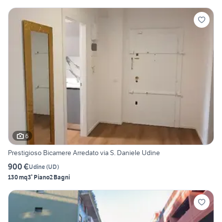
6
Prestigioso Bicamere Arredato via S. Daniele Udine
900 €
Udine
(
UD
)
130 mq
3° Piano
2 Bagni