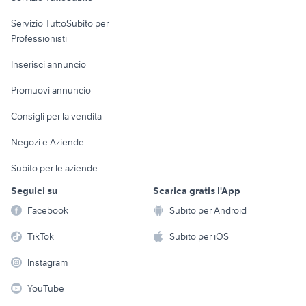
elettronica
per la casa e la
sports e hobby
Servizio TuttoSubito per
persona
Informatica
Animali
Professionisti
Arredamento e
Console e
Accessori per
Casalinghi
Inserisci annuncio
Videogiochi
animali
Elettrodomestici
Promuovi annuncio
Audio/Video
Musica e Film
Giardino e Fai da te
Consigli per la vendita
Fotografia
Libri e Riviste
Abbigliamento e
Negozi e Aziende
Telefonia
Strumenti Musicali
Accessori
Subito per le aziende
Sports
Tutto per i bambini
Seguici su
Scarica gratis l'App
Biciclette
Facebook
Subito per Android
Collezionismo
TikTok
Subito per iOS
Instagram
YouTube