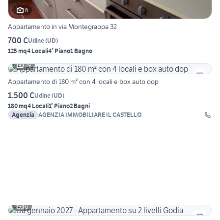
6
Appartamento in via Montegrappa 32
700 €
Udine
(
UD
)
125 mq
4 Locali
4° Piano
1 Bagno
29
Appartamento di 180 m² con 4 locali e box auto dop
1.500 €
Udine
(
UD
)
180 mq
4 Locali
1° Piano
2 Bagni
Agenzia
AGENZIA IMMOBILIARE IL CASTELLO
6