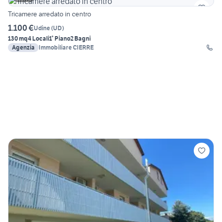
Tricamere arredato in centro
1.100 €
Udine
(
UD
)
130 mq
4 Locali
1° Piano
2 Bagni
Agenzia
Immobiliare CIERRE