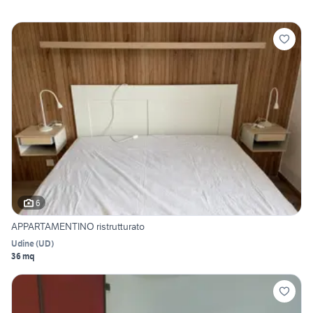
6
APPARTAMENTINO ristrutturato
Udine
(
UD
)
36 mq