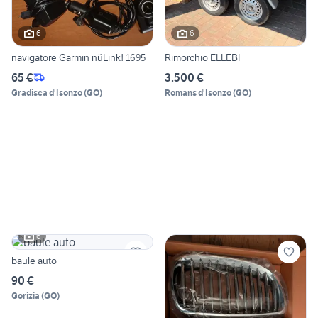
6
6
navigatore Garmin nüLink! 1695
Rimorchio ELLEBI
65 €
3.500 €
Gradisca d'Isonzo
(
GO
)
Romans d'Isonzo
(
GO
)
6
baule auto
90 €
Gorizia
(
GO
)