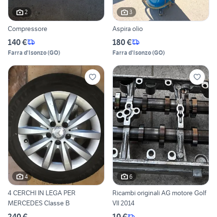
2
3
Compressore
Aspira olio
140 €
180 €
Farra d'Isonzo
(
GO
)
Farra d'Isonzo
(
GO
)
4
6
4 CERCHI IN LEGA PER
Ricambi originali AG motore Golf
MERCEDES Classe B
VII 2014
240 €
10 €