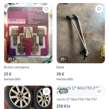
3
3
Bulloni antirapina
Barre
25 €
30 €
Gorizia
(
GO
)
Gorizia
(
GO
)
5
cerchi 17" Mini F55-F56-F57
250 €