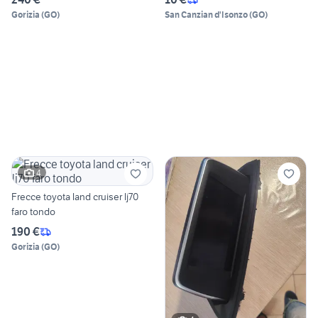
Gorizia
(
GO
)
San Canzian d'Isonzo
(
GO
)
4
Frecce toyota land cruiser lj70
faro tondo
190 €
Gorizia
(
GO
)