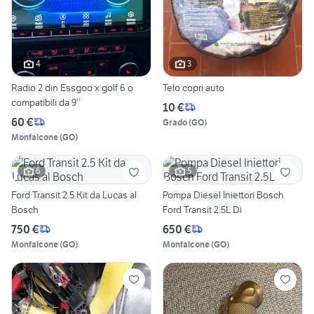
4
3
Radio 2 din Essgoo x golf 6 o
Telo copri auto
compatibili da 9’’
10 €
60 €
Grado
(
GO
)
Monfalcone
(
GO
)
6
5
Ford Transit 2.5 Kit da Lucas al
Pompa Diesel Iniettori Bosch
Bosch
Ford Transit 2.5L Di
750 €
650 €
Monfalcone
(
GO
)
Monfalcone
(
GO
)