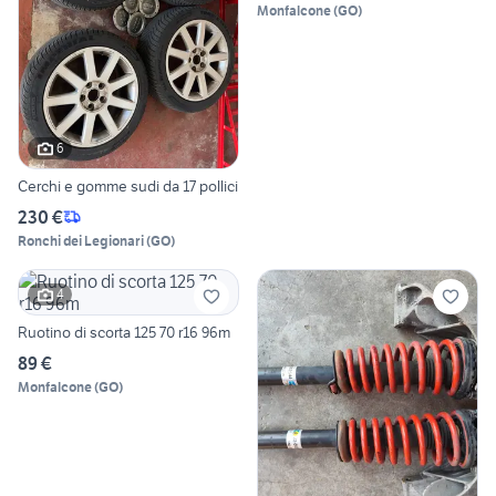
Monfalcone
(
GO
)
6
Cerchi e gomme sudi da 17 pollici
230 €
Ronchi dei Legionari
(
GO
)
4
Ruotino di scorta 125 70 r16 96m
89 €
Monfalcone
(
GO
)