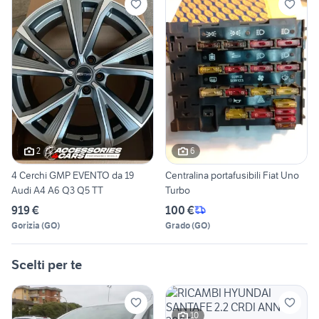
2
6
4 Cerchi GMP EVENTO da 19
Centralina portafusibili Fiat Uno
Audi A4 A6 Q3 Q5 TT
Turbo
919 €
100 €
Gorizia
(
GO
)
Grado
(
GO
)
Scelti per te
10