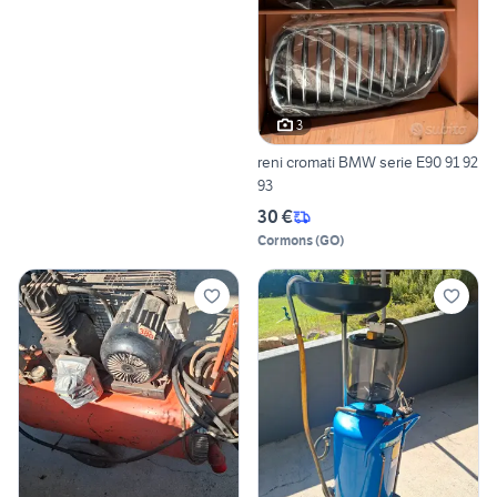
3
reni cromati BMW serie E90 91 92
93
30 €
Cormons
(
GO
)