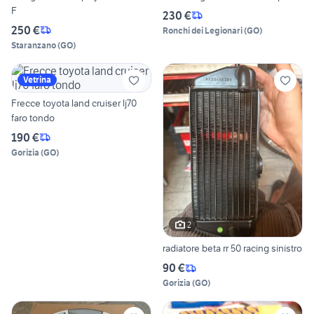
F
230 €
250 €
Ronchi dei Legionari
(
GO
)
Staranzano
(
GO
)
Vetrina
Frecce toyota land cruiser lj70
faro tondo
190 €
Gorizia
(
GO
)
2
radiatore beta rr 50 racing sinistro
90 €
Gorizia
(
GO
)