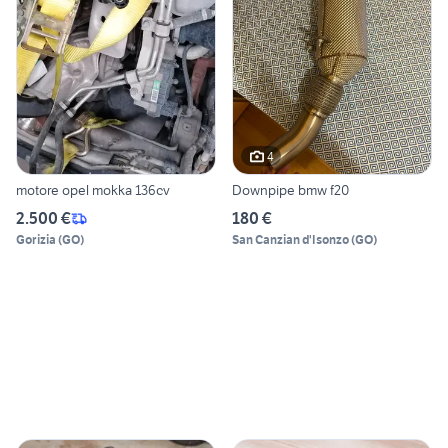
4
motore opel mokka 136cv
Downpipe bmw f20
2.500 €
180 €
Gorizia
(
GO
)
San Canzian d'Isonzo
(
GO
)