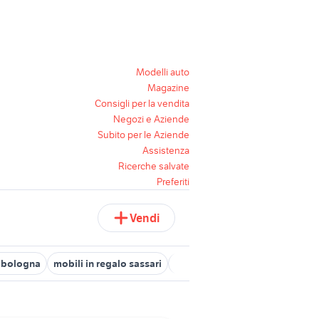
Modelli auto
Magazine
Consigli per la vendita
Negozi e Aziende
Subito per le Aziende
Assistenza
Ricerche salvate
Preferiti
Vendi
o bologna
mobili in regalo sassari
mobili usati torino regalo
cuc