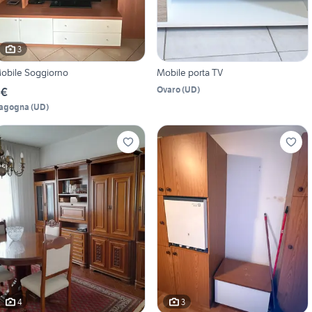
3
obile Soggiorno
Mobile porta TV
Ovaro
(
UD
)
 €
agogna
(
UD
)
4
3