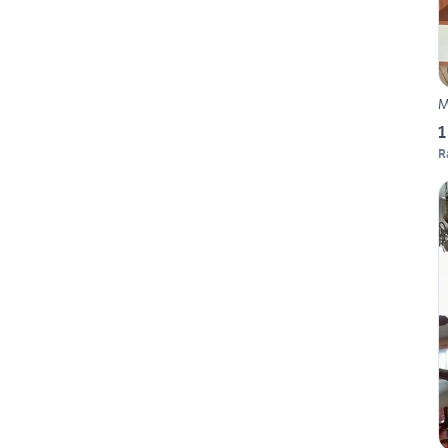
M
1
R