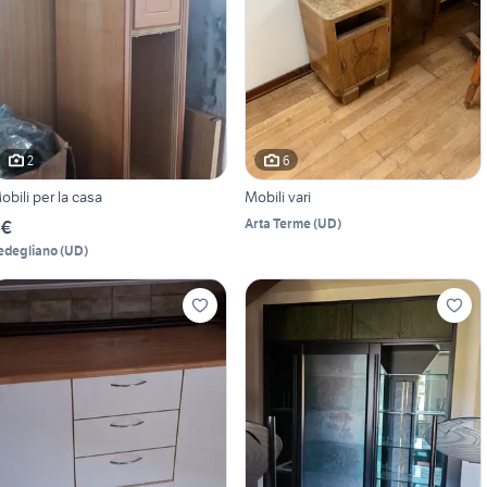
2
6
obili per la casa
Mobili vari
Arta Terme
(
UD
)
 €
edegliano
(
UD
)