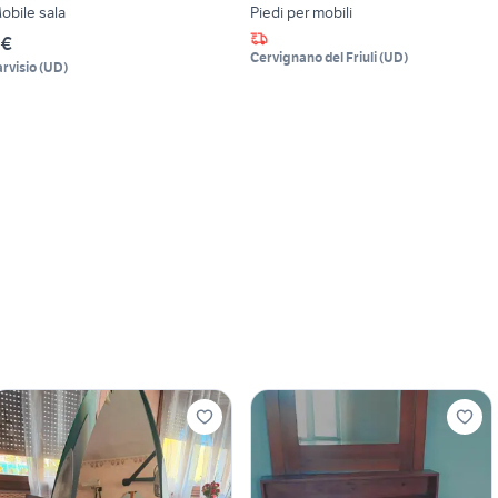
obile sala
Piedi per mobili
 €
Cervignano del Friuli
(
UD
)
arvisio
(
UD
)