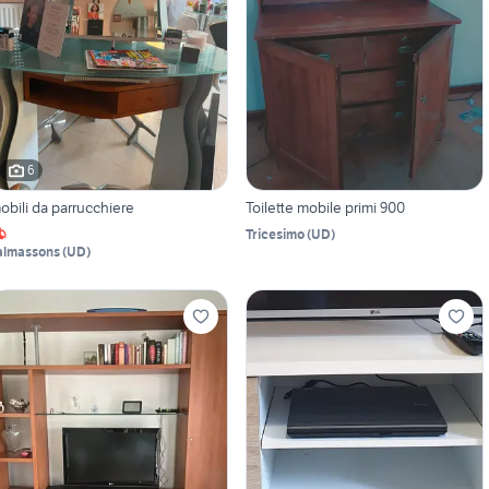
6
obili da parrucchiere
Toilette mobile primi 900
Tricesimo
(
UD
)
almassons
(
UD
)