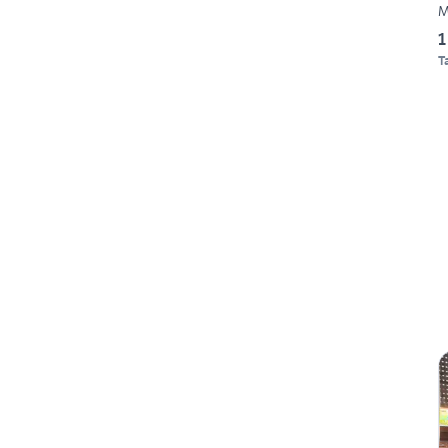
M
1
T