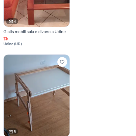
4
Gratis mobili sala e divano a Udine
Udine
(
UD
)
5