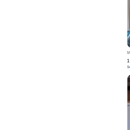
M
1
S