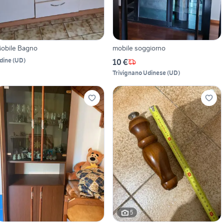
obile Bagno
mobile soggiorno
dine
(
UD
)
10 €
Trivignano Udinese
(
UD
)
5