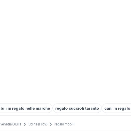
bili in regalo nelle marche
regalo cuccioli taranto
cani in regal
-Venezia Giulia
Udine (Prov)
regalo mobili