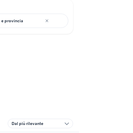
Dal più rilevante