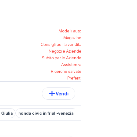
Modelli auto
Magazine
Consigli per la vendita
Negozi e Aziende
Subito per le Aziende
Assistenza
Ricerche salvate
Preferiti
Vendi
 Giulia
honda civic in friuli-venezia giulia
auto honda hr v Friuli 