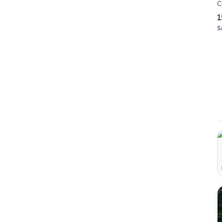
C
1
S