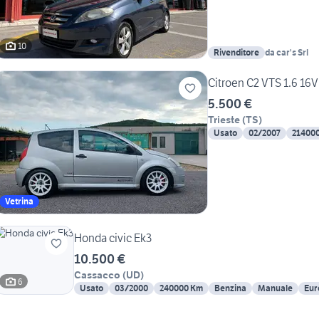
10
Rivenditore
da car's Srl
Citroen C2 VTS 1.6 16V
5.500 €
Trieste
(
TS
)
Usato
02/2007
21400
Vetrina
Honda civic Ek3
10.500 €
Cassacco
(
UD
)
6
Usato
03/2000
240000 Km
Benzina
Manuale
Eur