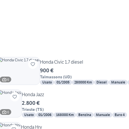
Honda Civic 1.7 diesel
900 €
Talmassons
(
UD
)
6
Usato
01/2005
280000 Km
Diesel
Manuale
Honda Jazz
2.800 €
Trieste
(
TS
)
6
Usato
01/2006
168000 Km
Benzina
Manuale
Euro 4
Honda Hrv