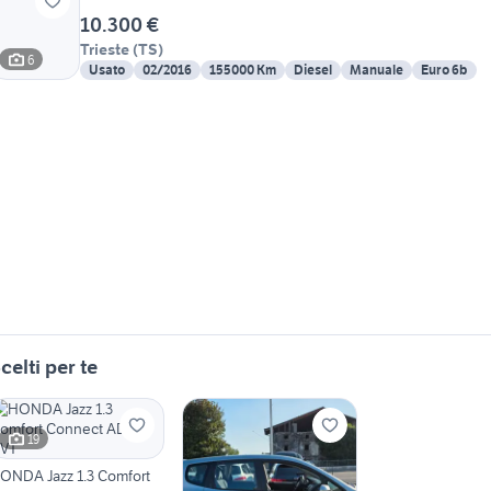
10.300 €
Trieste
(
TS
)
6
Usato
02/2016
155000 Km
Diesel
Manuale
Euro 6b
celti per te
19
ONDA Jazz 1.3 Comfort