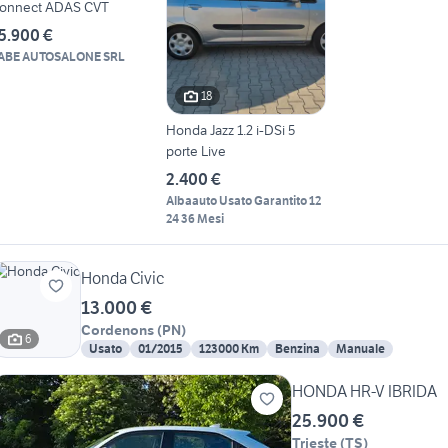
onnect ADAS CVT
5.900 €
ABE AUTOSALONE SRL
18
Honda Jazz 1.2 i-DSi 5
porte Live
2.400 €
Albaauto Usato Garantito 12
24 36 Mesi
Honda Civic
13.000 €
Cordenons
(
PN
)
6
Usato
01/2015
123000 Km
Benzina
Manuale
HONDA HR-V IBRIDA
25.900 €
Trieste
(
TS
)