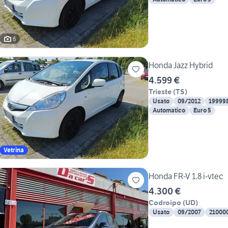
6
Honda Jazz Hybrid
4.599 €
Trieste
(
TS
)
Usato
09/2012
19999
Automatico
Euro 5
Vetrina
Honda FR-V 1.8 i-vtec
4.300 €
Codroipo
(
UD
)
Usato
09/2007
21000