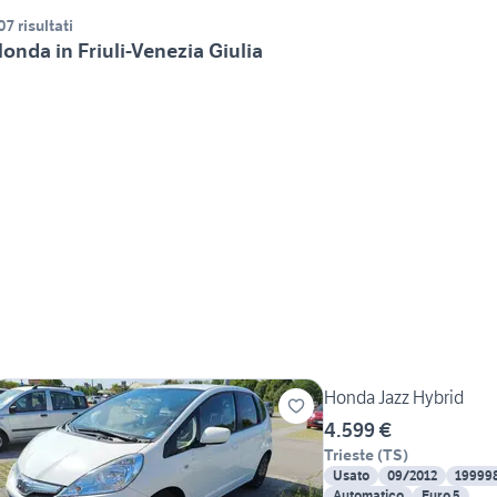
07 risultati
onda in Friuli-Venezia Giulia
Honda Jazz Hybrid
4.599 €
Trieste
(
TS
)
Usato
09/2012
19999
Automatico
Euro 5