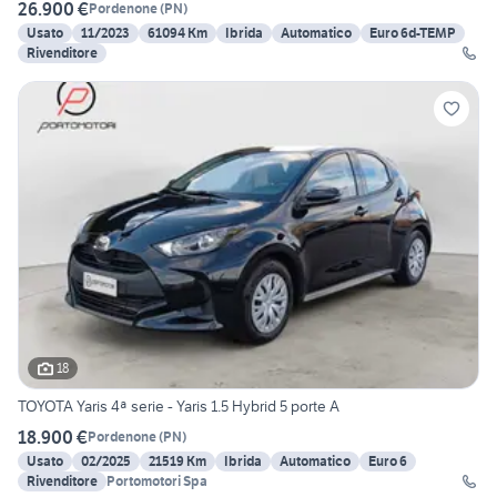
26.900 €
Pordenone
(
PN
)
Usato
11/2023
61094 Km
Ibrida
Automatico
Euro 6d-TEMP
Rivenditore
18
TOYOTA Yaris 4ª serie - Yaris 1.5 Hybrid 5 porte A
18.900 €
Pordenone
(
PN
)
Usato
02/2025
21519 Km
Ibrida
Automatico
Euro 6
Rivenditore
Portomotori Spa