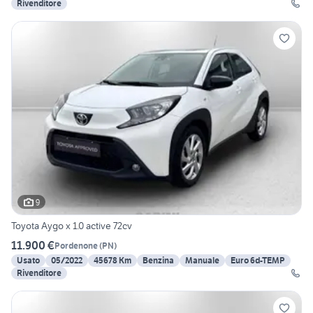
Rivenditore
9
Toyota Aygo x 1.0 active 72cv
11.900 €
Pordenone
(
PN
)
Usato
05/2022
45678 Km
Benzina
Manuale
Euro 6d-TEMP
Rivenditore