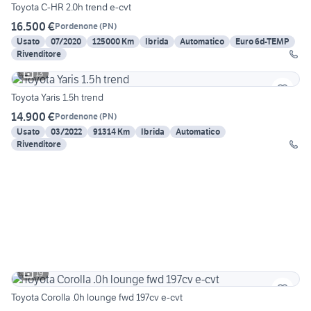
Toyota C-HR 2.0h trend e-cvt
16.500 €
Pordenone
(
PN
)
Usato
07/2020
125000 Km
Ibrida
Automatico
Euro 6d-TEMP
Rivenditore
13
Toyota Yaris 1.5h trend
14.900 €
Pordenone
(
PN
)
Usato
03/2022
91314 Km
Ibrida
Automatico
Rivenditore
19
Toyota Corolla .0h lounge fwd 197cv e-cvt