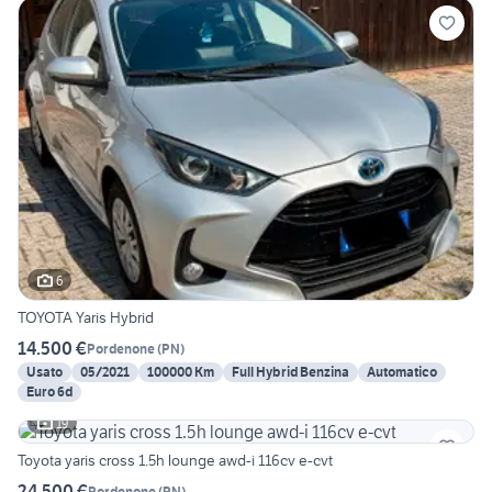
6
TOYOTA Yaris Hybrid
14.500 €
Pordenone
(
PN
)
Usato
05/2021
100000 Km
Full Hybrid Benzina
Automatico
Euro 6d
19
Toyota yaris cross 1.5h lounge awd-i 116cv e-cvt
24.500 €
Pordenone
(
PN
)