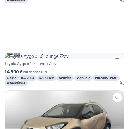
Rivenditore
13
Toyota Aygo x 1.0 lounge 72cv
14.900 €
Pordenone
(
PN
)
Usato
03/2024
62981 Km
Benzina
Manuale
Euro 6d-TEMP
Rivenditore