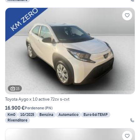
15
Toyota Aygo x 1.0 active 72cv s-cvt
16.900 €
Pordenone
(
PN
)
Km0
10/2025
Benzina
Automatico
Euro 6d-TEMP
Rivenditore