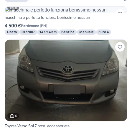
6
macchina e perfetto funziona benissimo nessun
4.500 €
Pordenone
(
PN
)
Usato
01/2007
147714 Km
Benzina
Manuale
Euro 4
6
Toyota Verso Sol 7 posti accessoriata