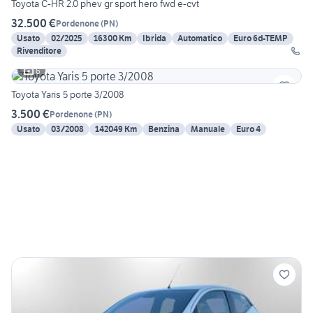
Toyota C-HR 2.0 phev gr sport hero fwd e-cvt
32.500 €
Pordenone
(
PN
)
Usato
02/2025
16300 Km
Ibrida
Automatico
Euro 6d-TEMP
Rivenditore
6
Toyota Yaris 5 porte 3/2008
3.500 €
Pordenone
(
PN
)
Usato
03/2008
142049 Km
Benzina
Manuale
Euro 4