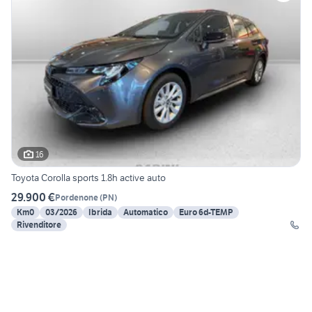
16
Toyota Corolla sports 1.8h active auto
29.900 €
Pordenone
(
PN
)
Km0
03/2026
Ibrida
Automatico
Euro 6d-TEMP
Rivenditore