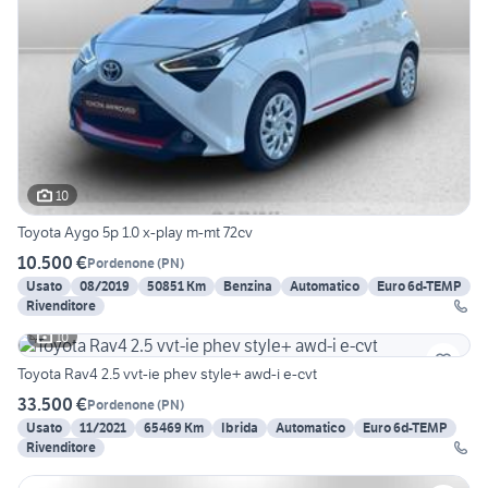
10
Toyota Aygo 5p 1.0 x-play m-mt 72cv
10.500 €
Pordenone
(
PN
)
Usato
08/2019
50851 Km
Benzina
Automatico
Euro 6d-TEMP
Rivenditore
10
Toyota Rav4 2.5 vvt-ie phev style+ awd-i e-cvt
33.500 €
Pordenone
(
PN
)
Usato
11/2021
65469 Km
Ibrida
Automatico
Euro 6d-TEMP
Rivenditore