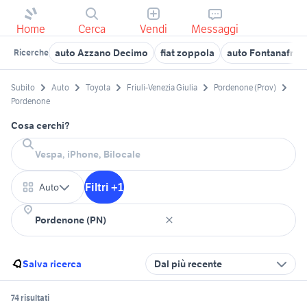
Home
Cerca
Vendi
Messaggi
auto Azzano Decimo
fiat zoppola
auto Fontanafred
Ricerche
Subito
Auto
Toyota
Friuli-Venezia Giulia
Pordenone (Prov)
Pordenone
Cosa cerchi?
Filtri +1
Auto
Salva ricerca
Dal più recente
74 risultati