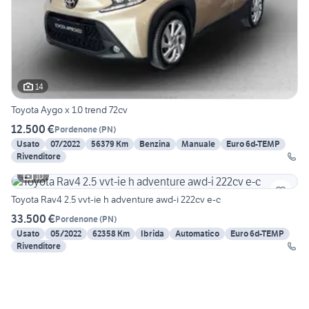
14
Toyota Aygo x 1.0 trend 72cv
12.500 €
Pordenone
(
PN
)
Usato
07/2022
56379 Km
Benzina
Manuale
Euro 6d-TEMP
Rivenditore
10
Toyota Rav4 2.5 vvt-ie h adventure awd-i 222cv e-c
33.500 €
Pordenone
(
PN
)
Usato
05/2022
62358 Km
Ibrida
Automatico
Euro 6d-TEMP
Rivenditore