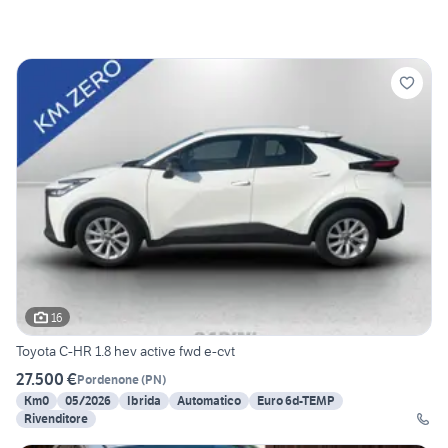
16
Toyota C-HR 1.8 hev active fwd e-cvt
27.500 €
Pordenone
(
PN
)
Km0
05/2026
Ibrida
Automatico
Euro 6d-TEMP
Rivenditore