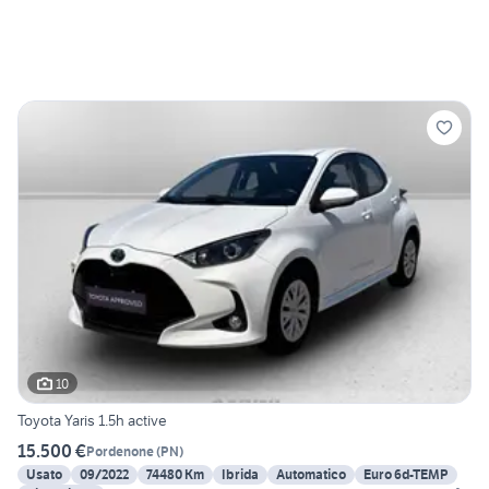
10
Toyota Yaris 1.5h active
15.500 €
Pordenone
(
PN
)
Usato
09/2022
74480 Km
Ibrida
Automatico
Euro 6d-TEMP