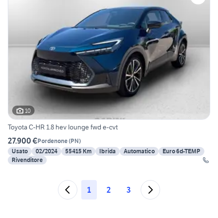
10
Toyota C-HR 1.8 hev lounge fwd e-cvt
27.900 €
Pordenone
(
PN
)
Usato
02/2024
55415 Km
Ibrida
Automatico
Euro 6d-TEMP
Rivenditore
1
2
3