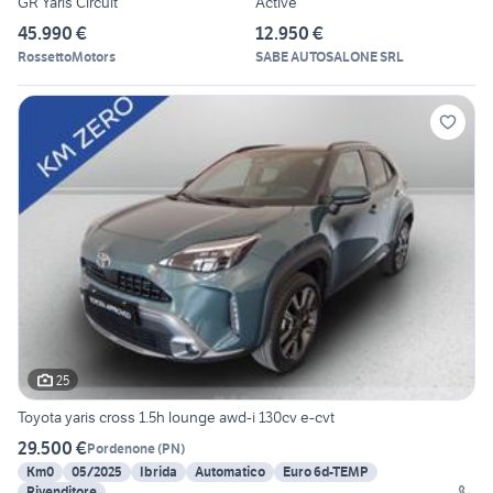
GR Yaris Circuit
Active
45.990 €
12.950 €
RossettoMotors
SABE AUTOSALONE SRL
25
Toyota yaris cross 1.5h lounge awd-i 130cv e-cvt
29.500 €
Pordenone
(
PN
)
Km0
05/2025
Ibrida
Automatico
Euro 6d-TEMP
Rivenditore