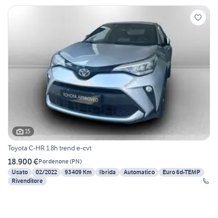
15
Toyota C-HR 1.8h trend e-cvt
18.900 €
Pordenone
(
PN
)
Usato
02/2022
93409 Km
Ibrida
Automatico
Euro 6d-TEMP
Rivenditore