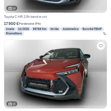
14
Toyota C-HR 2.0h trend e-cvt
17.900 €
Pordenone
(
PN
)
Usato
11/2020
99768 Km
Ibrida
Automatico
Euro 6d-TEMP
Rivenditore
15