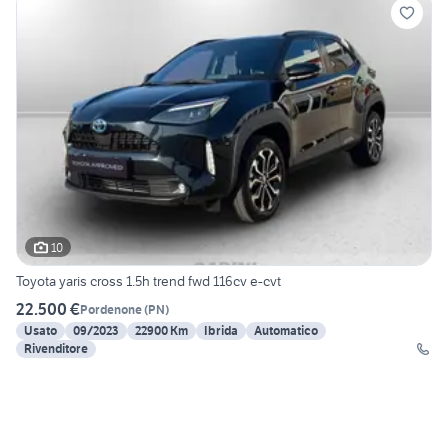
10
Toyota yaris cross 1.5h trend fwd 116cv e-cvt
22.500 €
Pordenone
(
PN
)
Usato
09/2023
22900 Km
Ibrida
Automatico
Rivenditore