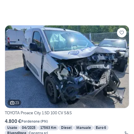
23
TOYOTA Proace City 1.5D 100 CV S&S
4.800 €
Pordenone
(
PN
)
Usato
04/2025
17563 Km
Diesel
Manuale
Euro 6
Rivenditore
Cocozza srl