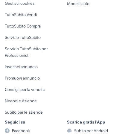
Gestisci cookies
Modelli auto
Case vacanza
TuttoSubito Vendi
Uffici e Locali
TuttoSubito Compra
commerciali
Servizio TuttoSubito
elettronica
per la casa e la
sports e hobby
Servizio TuttoSubito per
persona
Informatica
Animali
Professionisti
Arredamento e
Console e
Accessori per
Casalinghi
Inserisci annuncio
Videogiochi
animali
Elettrodomestici
Promuovi annuncio
Audio/Video
Musica e Film
Giardino e Fai da te
Consigli per la vendita
Fotografia
Libri e Riviste
Abbigliamento e
Negozi e Aziende
Telefonia
Strumenti Musicali
Accessori
Subito per le aziende
Sports
Tutto per i bambini
Seguici su
Scarica gratis l'App
Biciclette
Facebook
Subito per Android