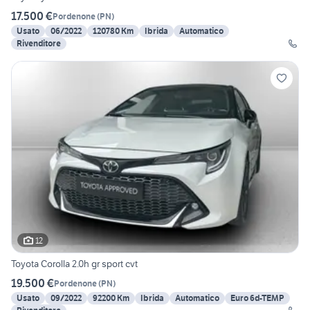
17.500 €
Pordenone
(
PN
)
Usato
06/2022
120780 Km
Ibrida
Automatico
Rivenditore
12
Toyota Corolla 2.0h gr sport cvt
19.500 €
Pordenone
(
PN
)
Usato
09/2022
92200 Km
Ibrida
Automatico
Euro 6d-TEMP