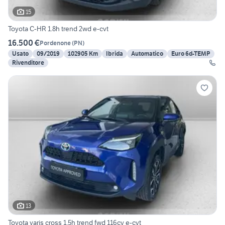
15
Toyota C-HR 1.8h trend 2wd e-cvt
16.500 €
Pordenone
(
PN
)
Usato
09/2019
102905 Km
Ibrida
Automatico
Euro 6d-TEMP
Rivenditore
13
Toyota yaris cross 1.5h trend fwd 116cv e-cvt