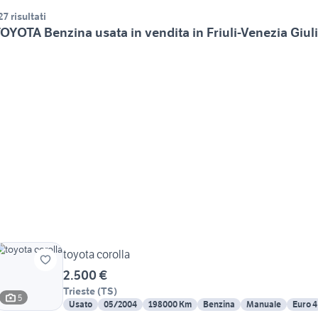
27 risultati
OYOTA Benzina usata in vendita in Friuli-Venezia Giul
toyota corolla
2.500 €
Trieste
(
TS
)
5
Usato
05/2004
198000 Km
Benzina
Manuale
Euro 4