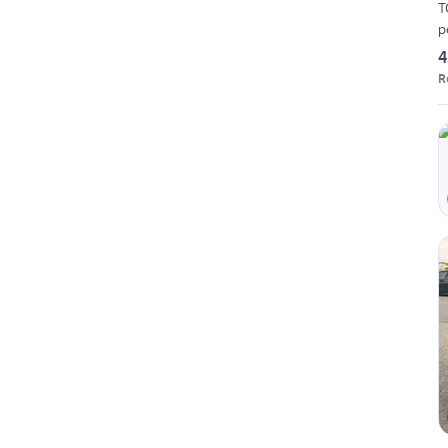
T
p
4
R