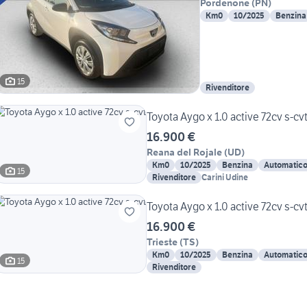
Pordenone
(
PN
)
Km0
10/2025
Benzina
15
Rivenditore
Toyota Aygo x 1.0 active 72cv s-cv
16.900 €
Reana del Rojale
(
UD
)
Km0
10/2025
Benzina
Automatic
15
Rivenditore
Carini Udine
Toyota Aygo x 1.0 active 72cv s-cv
16.900 €
Trieste
(
TS
)
Km0
10/2025
Benzina
Automatic
15
Rivenditore