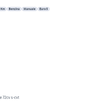
7 Km
Benzina
Manuale
Euro 5
e 72cv s-cvt