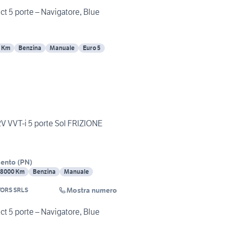
t 5 porte – Navigatore, Blue
7 Km
Benzina
Manuale
Euro 5
2V VVT-i 5 porte Sol FRIZIONE
mento
(
PN
)
8000 Km
Benzina
Manuale
Mostra numero
ORS SRLS
t 5 porte – Navigatore, Blue