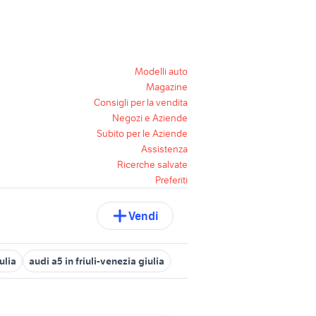
Modelli auto
Magazine
Consigli per la vendita
Negozi e Aziende
Subito per le Aziende
Assistenza
Ricerche salvate
Preferiti
Vendi
ulia
audi a5 in friuli-venezia giulia
auto alfa romeo benzina Friuli