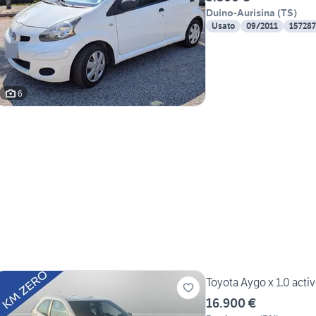
Duino-Aurisina
(
TS
)
Usato
09/2011
15728
6
Toyota Aygo x 1.0 activ
16.900 €