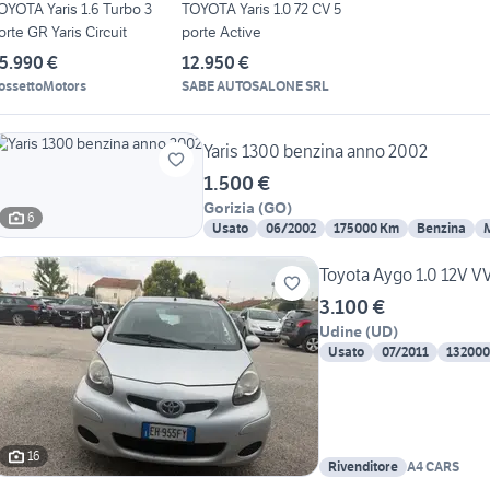
OYOTA Yaris 1.6 Turbo 3
TOYOTA Yaris 1.0 72 CV 5
orte GR Yaris Circuit
porte Active
5.990 €
12.950 €
ossettoMotors
SABE AUTOSALONE SRL
Yaris 1300 benzina anno 2002
1.500 €
Gorizia
(
GO
)
6
Usato
06/2002
175000 Km
Benzina
Toyota Aygo 1.0 12V VV
3.100 €
Udine
(
UD
)
Usato
07/2011
132000
16
Rivenditore
A4 CARS