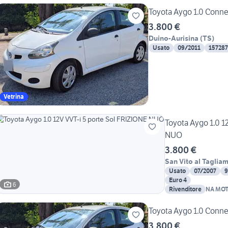
Toyota Aygo 1.0 Connec
3.800 €
Duino-Aurisina
(
TS
)
Usato
09/2011
15728
Vetrina
Toyota Aygo 1.0 1
NUO
3.800 €
San Vito al Taglia
Usato
07/2007
9
Euro 4
6
Rivenditore
NA MOT
Toyota Aygo 1.0 Connec
3.800 €