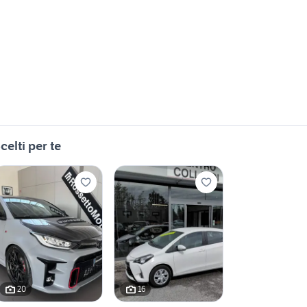
celti per te
20
16