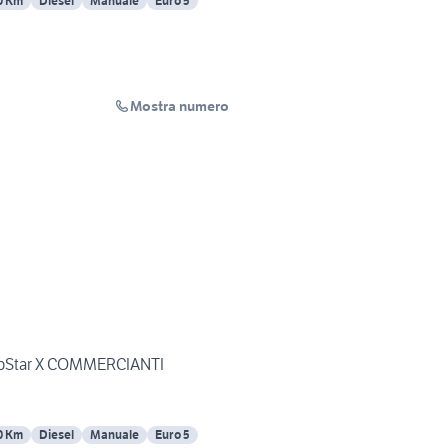
0 Km
Diesel
Manuale
Euro 5
Mostra numero
PopStar X COMMERCIANTI
0 Km
Diesel
Manuale
Euro 5