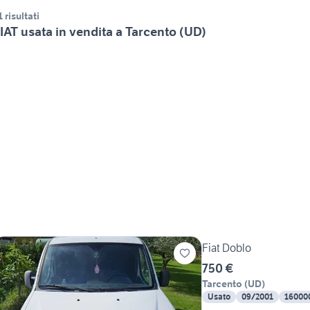
1 risultati
IAT usata in vendita a Tarcento (UD)
Fiat Doblo
750 €
Tarcento
(
UD
)
Usato
09/2001
16000