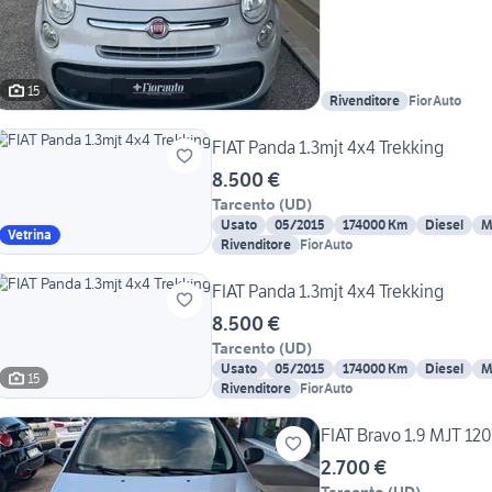
15
Rivenditore
FiorAuto
FIAT Panda 1.3mjt 4x4 Trekking
8.500 €
Tarcento
(
UD
)
Usato
05/2015
174000 Km
Diesel
M
Vetrina
Rivenditore
FiorAuto
FIAT Panda 1.3mjt 4x4 Trekking
8.500 €
Tarcento
(
UD
)
Usato
05/2015
174000 Km
Diesel
M
15
Rivenditore
FiorAuto
FIAT Bravo 1.9 MJT 120
2.700 €