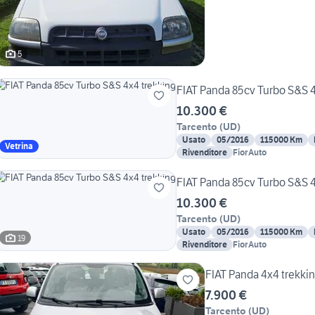
5
FIAT Panda 85cv Turbo S&S 4
10.300 €
Tarcento
(
UD
)
Usato
05/2016
115000 Km
Vetrina
Rivenditore
FiorAuto
FIAT Panda 85cv Turbo S&S 4
10.300 €
Tarcento
(
UD
)
Usato
05/2016
115000 Km
19
Rivenditore
FiorAuto
FIAT Panda 4x4 trekki
7.900 €
Tarcento
(
UD
)