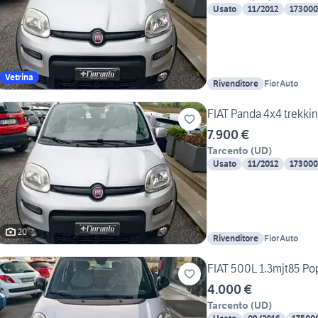
Usato
11/2012
173000
Vetrina
Rivenditore
FiorAuto
FIAT Panda 4x4 trekki
7.900 €
Tarcento
(
UD
)
Usato
11/2012
173000
20
Rivenditore
FiorAuto
FIAT 500L 1.3mjt85 
4.000 €
Tarcento
(
UD
)