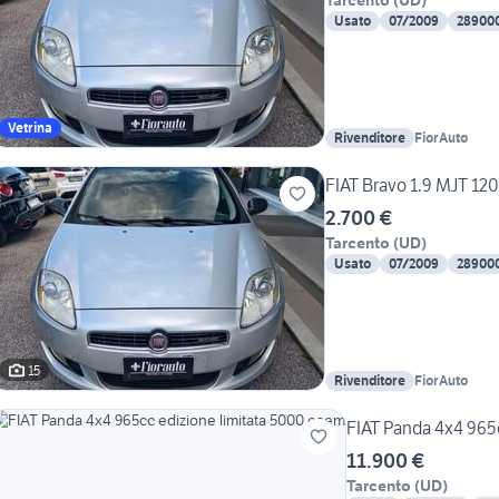
Tarcento
(
UD
)
Usato
07/2009
28900
Vetrina
Rivenditore
FiorAuto
FIAT Bravo 1.9 MJT 120
2.700 €
Tarcento
(
UD
)
Usato
07/2009
28900
15
Rivenditore
FiorAuto
FIAT Panda 4x4 965
11.900 €
Tarcento
(
UD
)