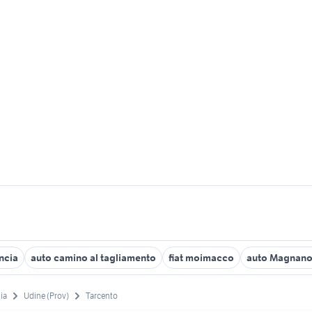
ncia
auto camino al tagliamento
fiat moimacco
auto Magnano 
lia
Udine (Prov)
Tarcento