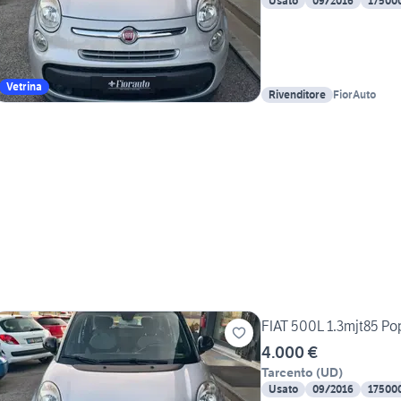
Usato
09/2016
17500
Vetrina
Rivenditore
FiorAuto
FIAT 500L 1.3mjt85 
4.000 €
Tarcento
(
UD
)
Usato
09/2016
17500