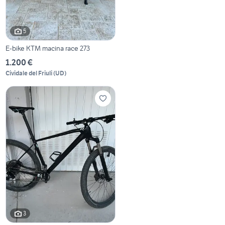
5
E-bike KTM macina race 273
1.200 €
Cividale del Friuli
(
UD
)
3