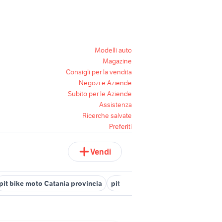
Modelli auto
Magazine
Consigli per la vendita
Negozi e Aziende
Subito per le Aziende
Assistenza
Ricerche salvate
Preferiti
Vendi
pit bike moto Catania provincia
pit bike a vicenza e provincia
m