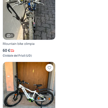
5
Mountain bike olimpia
60 €
Cividale del Friuli
(
UD
)