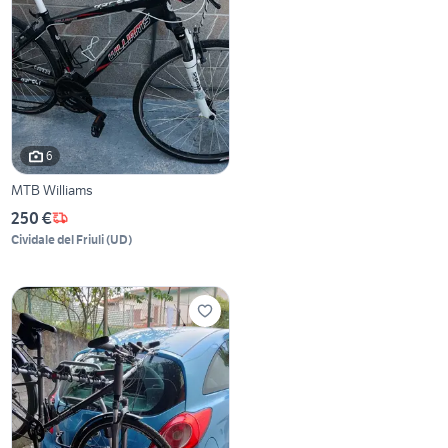
6
MTB Williams
250 €
Cividale del Friuli
(
UD
)