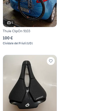
5
Thule ClipOn 9103
100 €
Cividale del Friuli
(
UD
)