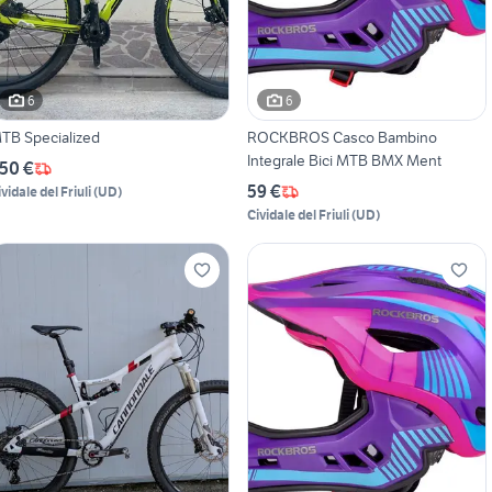
6
6
TB Specialized
ROCKBROS Casco Bambino
Integrale Bici MTB BMX Ment
50 €
59 €
vidale del Friuli
(
UD
)
Cividale del Friuli
(
UD
)