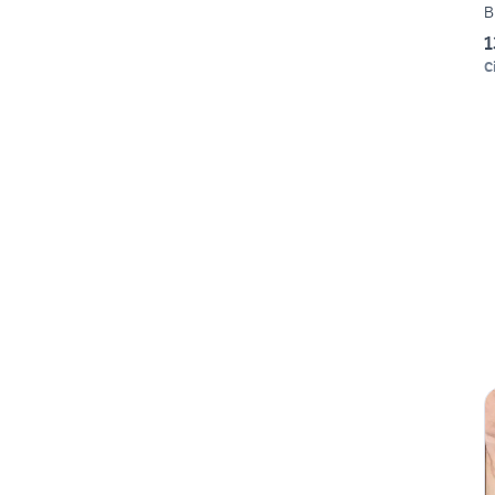
B
1
Ci