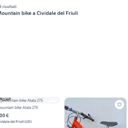
9 risultati
ountain bike a Cividale del Friuli
6
ountain bike Atala 27.5
00 €
vidale del Friuli
(
UD
)