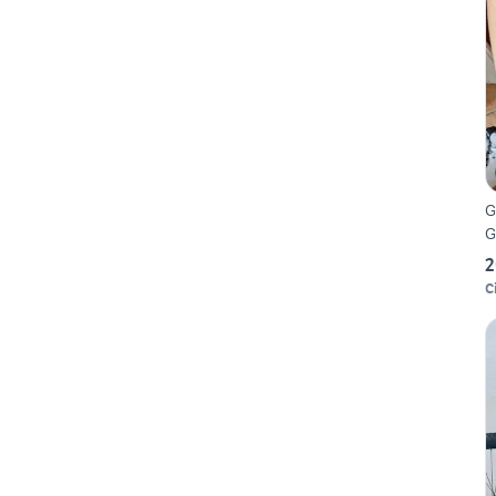
G
G
2
Ci