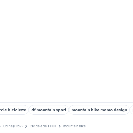
cle biciclette
df mountain sport
mountain bike momo design
Udine (Prov)
Cividale del Friuli
mountain bike