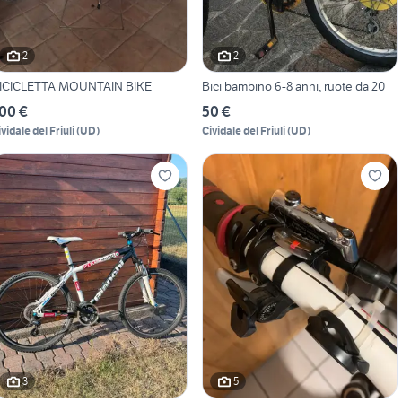
2
2
ICICLETTA MOUNTAIN BIKE
Bici bambino 6-8 anni, ruote da 20
00 €
50 €
vidale del Friuli
(
UD
)
Cividale del Friuli
(
UD
)
3
5