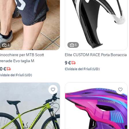
4
6
inocchiere per MTB Scott
Elite CUSTOM RACE Porta Borraccia
renade Evo taglia M
9 €
0 €
Cividale del Friuli
(
UD
)
vidale del Friuli
(
UD
)