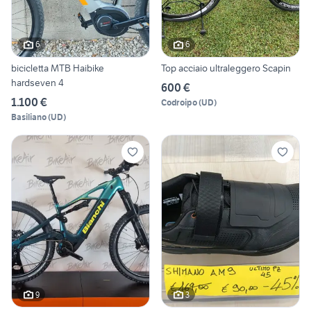
6
6
bicicletta MTB Haibike
Top acciaio ultraleggero Scapin
hardseven 4
600 €
1.100 €
Codroipo
(
UD
)
Basiliano
(
UD
)
9
3