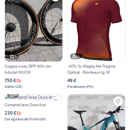
6
4
Coppia ruote ZIPP 404 con
-40% Sc.Maglia Ale Pragma
tubolari NUOVI
Optical - Bordeaux tg. M
750 €
49 €
Udine
(
UD
)
Pordenone
(
PN
)
4
Comandi leve Dura Ace
230 €
Cervignano del Friuli
(
UD
)