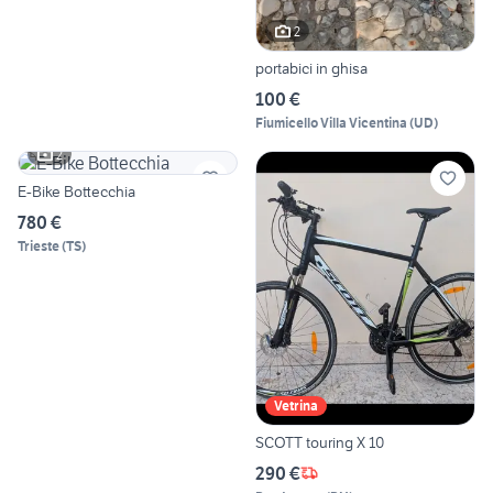
2
portabici in ghisa
100 €
Fiumicello Villa Vicentina
(
UD
)
2
E-Bike Bottecchia
780 €
Trieste
(
TS
)
Vetrina
SCOTT touring X 10
290 €