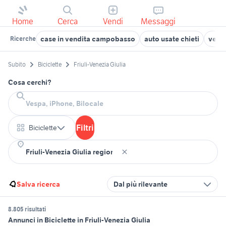
Home
Cerca
Vendi
Messaggi
case in vendita campobasso
auto usate chieti
veico
Ricerche
Subito
Biciclette
Friuli-Venezia Giulia
Cosa cerchi?
Filtri
Biciclette
Salva ricerca
Dal più rilevante
8.805 risultati
Annunci in Biciclette in Friuli-Venezia Giulia