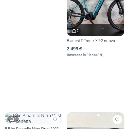
7
Bianchi T-Tronik X 9.2 nuova
2.499 €
Roveredo in Piano
(
PN
)
3
E Bike Pinarello Nitro Dust 2022