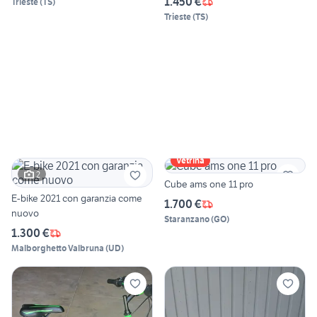
1.450 €
Trieste
(
TS
)
Trieste
(
TS
)
Vetrina
2
Cube ams one 11 pro
E-bike 2021 con garanzia come
1.700 €
nuovo
Staranzano
(
GO
)
1.300 €
Malborghetto Valbruna
(
UD
)