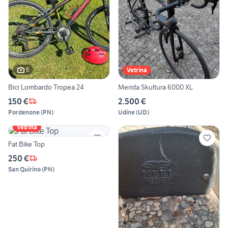
6
Vetrina
Bici Lombardo Tropea 24
Merida Skultura 6000 XL
150 €
2.500 €
Pordenone
(
PN
)
Udine
(
UD
)
Vetrina
Fat Bike Top
250 €
San Quirino
(
PN
)