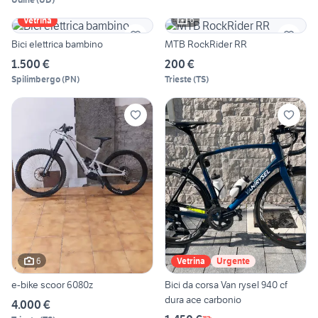
6
Vetrina
Bici elettrica bambino
MTB RockRider RR
1.500 €
200 €
Spilimbergo
(
PN
)
Trieste
(
TS
)
6
Vetrina
Urgente
e-bike scoor 6080z
Bici da corsa Van rysel 940 cf
dura ace carbonio
4.000 €