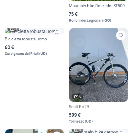
Mountain bike Rockrider ST500
75 €
Ronchi dei Legionari
(
GO
)
3
Bicicletta robusta uomo
60 €
Cervignano del Friuli
(
UD
)
6
Scott Rc 29
599 €
Tolmezzo
(
UD
)
5