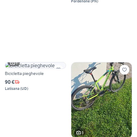
Pordenone
(
PN
)
5
Bicicletta pieghevole
90 €
Latisana
(
UD
)
6