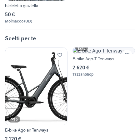
bicicletta graziella
50 €
Moimacco
(
UD
)
Scelti per te
5
E-bike Ago-T Tenways
2.620 €
TazzanShop
5
E-bike Ago air Tenways
2.120 €