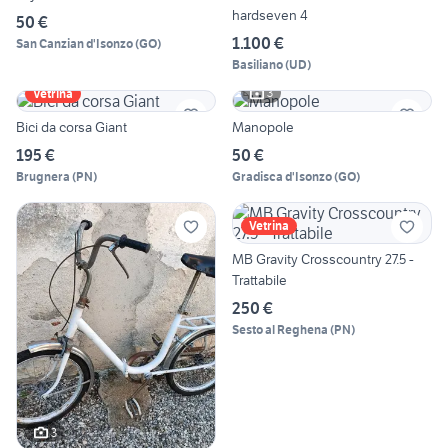
hardseven 4
50 €
1.100 €
San Canzian d'Isonzo
(
GO
)
Basiliano
(
UD
)
3
Vetrina
Bici da corsa Giant
Manopole
195 €
50 €
Brugnera
(
PN
)
Gradisca d'Isonzo
(
GO
)
Vetrina
MB Gravity Crosscountry 27.5 -
Trattabile
250 €
Sesto al Reghena
(
PN
)
3