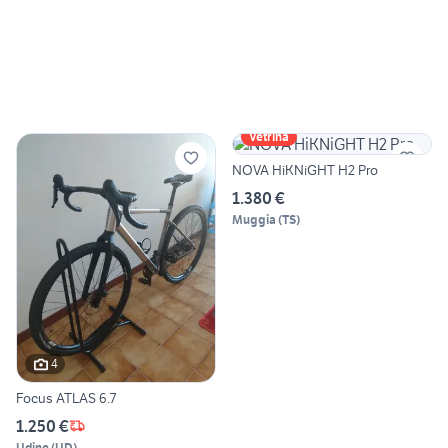
Vetrina
NOVA HiKNiGHT H2 Pro
1.380 €
Muggia
(
TS
)
4
Focus ATLAS 6.7
1.250 €
Udine
(
UD
)