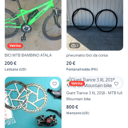
3
Vetrina
BICI MTB BAMBINO ATALA
pneumatici bici da corsa
200 €
20 €
Latisana
(
UD
)
Fontanafredda
(
PN
)
Vetrina
Giant Trance 3 XL 2018 - MTB full
Mountain bike
800 €
Manzano
(
UD
)