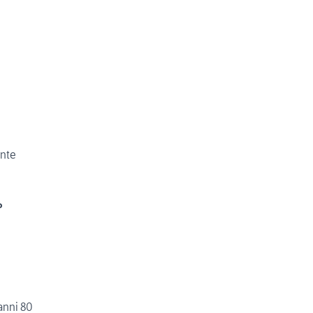
ante
o
anni 80