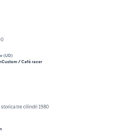
00
ne
(
UD
)
m
Custom / Café racer
orica tre cilindri 1980
m