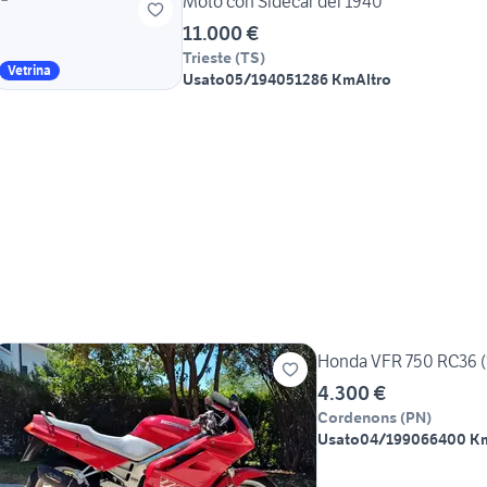
Moto con Sidecar del 1940
11.000 €
Trieste
(
TS
)
Vetrina
Usato
05/1940
51286 Km
Altro
Honda VFR 750 RC36 
4.300 €
Cordenons
(
PN
)
Usato
04/1990
66400 K