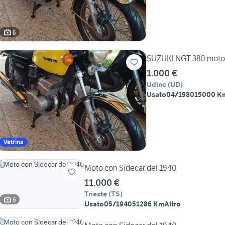
6
SUZUKI NGT 380 moto st
1.000 €
Udine
(
UD
)
Usato
04/1980
15000 K
Vetrina
Moto con Sidecar del 1940
11.000 €
Trieste
(
TS
)
6
Usato
05/1940
51286 Km
Altro