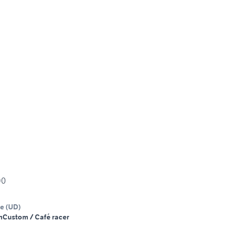
00
ne
(
UD
)
m
Custom / Café racer