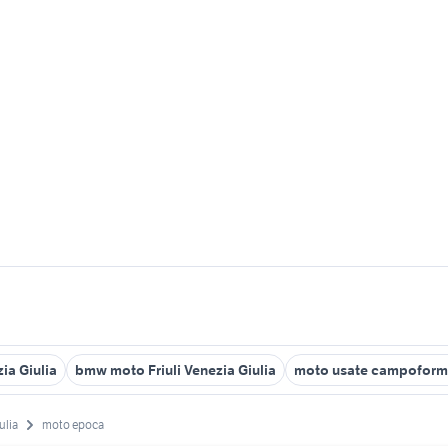
zia Giulia
bmw moto Friuli Venezia Giulia
moto usate campoform
ulia
moto epoca