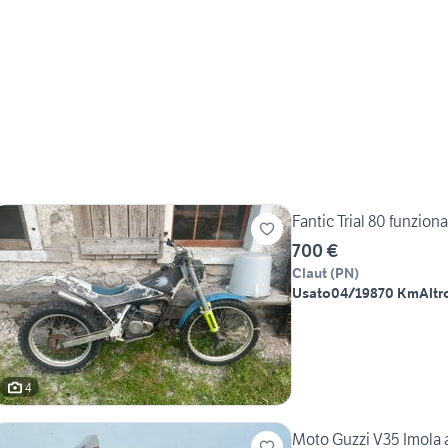
Fantic Trial 80 funzion
700 €
Claut
(
PN
)
Usato
04/1987
0 Km
Altr
4
Moto Guzzi V35 Imola 