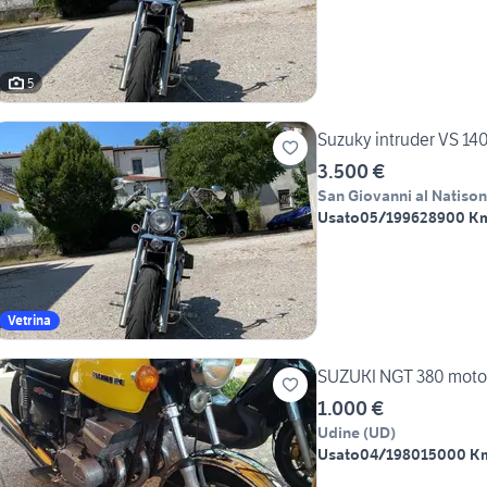
5
Suzuky intruder VS 14
3.500 €
San Giovanni al Natiso
Usato
05/1996
28900 K
Vetrina
SUZUKI NGT 380 moto st
1.000 €
Udine
(
UD
)
Usato
04/1980
15000 K