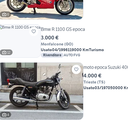
6
Bmw R 1100 GS epoca
3.000 €
Monfalcone
(
GO
)
Usato
04/1996
119000 Km
Turismo
12
Rivenditore
AUTO FVG
moto epoca Suzuki 40
4.000 €
Trieste
(
TS
)
Usato
03/1970
50000 K
4