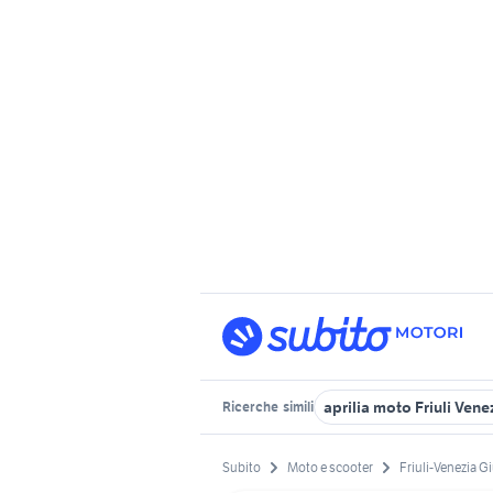
aprilia moto Friuli Vene
Ricerche
simili
Subito
Moto e scooter
Friuli-Venezia Gi