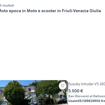
0 risultati
oto epoca in Moto e scooter in Friuli-Venezia Giulia
Suzuky intruder VS 14
3.500 €
San Giovanni al Natiso
Usato
05/1996
28900 K