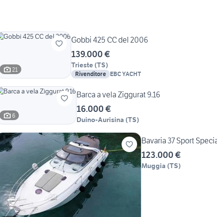
Gobbi 425 CC del 2006
139.000 €
Trieste
(
TS
)
21
Rivenditore
EBC YACHT
Barca a vela Ziggurat 9.16
16.000 €
6
Duino-Aurisina
(
TS
)
Bavaria 37 Sport Specia
123.000 €
Muggia
(
TS
)