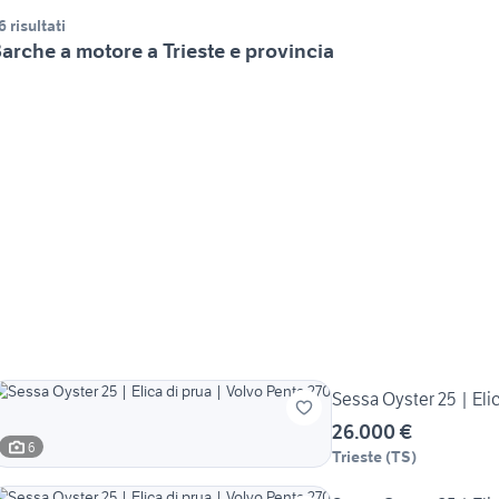
6 risultati
arche a motore a Trieste e provincia
Sessa Oyster 25 | Elic
26.000 €
6
Trieste
(
TS
)