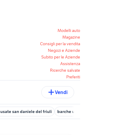
Modelli auto
Magazine
Consigli per la vendita
Negozi e Aziende
Subito per le Aziende
Assistenza
Ricerche salvate
Preferiti
Vendi
usate san daniele del friuli
barche usate fiumicello villa vicentina