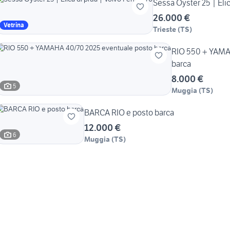
Sessa Oyster 25 | Elic
26.000 €
Vetrina
Trieste
(
TS
)
RIO 550 + YAMAHA
barca
8.000 €
5
Muggia
(
TS
)
BARCA RIO e posto barca
12.000 €
6
Muggia
(
TS
)