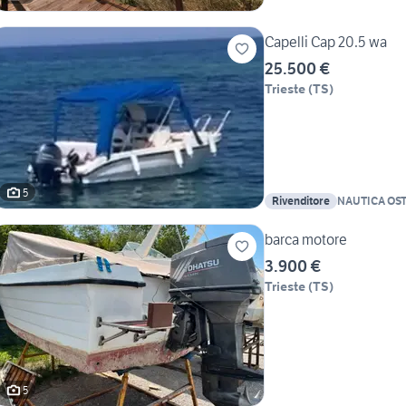
Capelli Cap 20.5 wa
25.500 €
Trieste
(
TS
)
5
Rivenditore
NAUTICA OS
barca motore
3.900 €
Trieste
(
TS
)
5