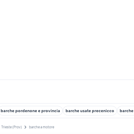
barche pordenone e provincia
barche usate precenicco
barche 
Trieste (Prov)
barche a motore