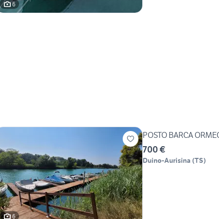
6
POSTO BARCA ORME
700 €
Duino-Aurisina
(
TS
)
6