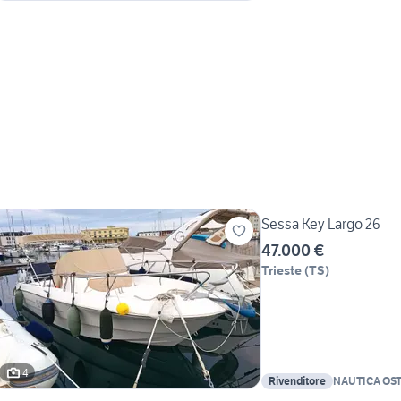
Sessa Key Largo 26
47.000 €
Trieste
(
TS
)
4
Rivenditore
NAUTICA OS